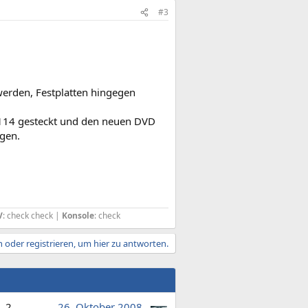
#3
erden, Festplatten hingegen
l3114 gesteckt und den neuen DVD
gen.
V
: check check |
Konsole
: check
 oder registrieren, um hier zu antworten.
2
26. Oktober 2008