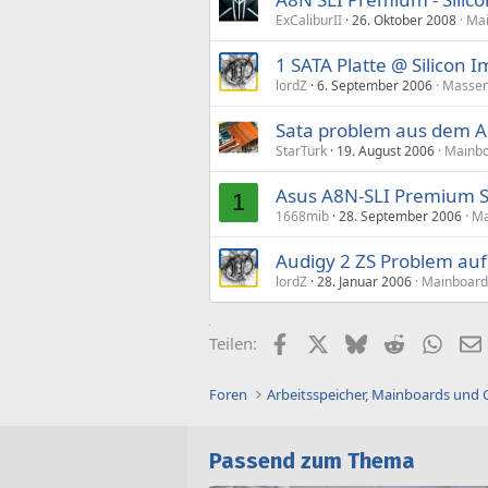
ExCaliburII
26. Oktober 2008
Mai
1 SATA Platte @ Silicon
lordZ
6. September 2006
Massen
Sata problem aus dem A
StarTürk
19. August 2006
Mainbo
Asus A8N-SLI Premium SA
1
1668mib
28. September 2006
Ma
Audigy 2 ZS Problem au
lordZ
28. Januar 2006
Mainboard
Facebook
X (Twitter)
Bluesky
Reddit
What
Teilen:
Foren
Arbeitsspeicher, Mainboards und
Passend zum Thema