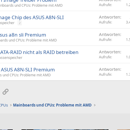
Aufrufe
1.
nboards und CPUs: Probleme mit AMD
 Image Chip des ASUS A8N-SLI
Antworten
Aufrufe
3.
speicher
2
sus a8n sli Premium
Antworten
Aufrufe
1.
ards und CPUs: Probleme mit AMD
TA-RAID nicht als RAID betreiben
Antworten
Aufrufe
1.
ssenspeicher
f ASUS A8N-SLI Premium
Antworten
Aufrufe
1.
s und CPUs: Probleme mit AMD
sApp
E-Mail
Link
 CPUs
Mainboards und CPUs: Probleme mit AMD