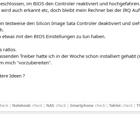
eschlossen, im BIOS den Controler reaktiviert und hochgefahren
 wird auch erkannt etc, doch bleibt mein Rechner bei der IRQ Au
n testweise den Silicon Image Sata Controler deaktiviert und sie
h.
o etwas mit den BIOS Einstellungen zu tun haben.
s ratlos.
assenden Treiber hatte ich in der Woche schon installiert gehabt (
um mich "vorzubereiten".
tere Ideen ?
check |
Notebook
: check |
NAS
: check |
Smartphone
: check |
Tablet
: check |
T