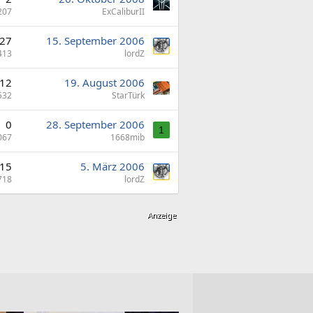
207
ExCaliburII
27
15. September 2006
413
lordZ
12
19. August 2006
532
StarTürk
0
28. September 2006
1
067
1668mib
15
5. März 2006
718
lordZ