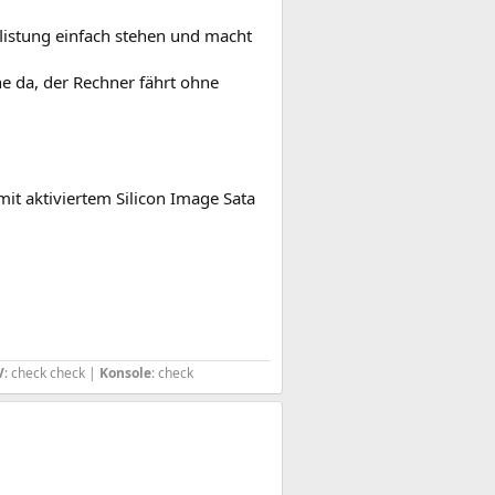
.
flistung einfach stehen und macht
he da, der Rechner fährt ohne
mit aktiviertem Silicon Image Sata
V
: check check |
Konsole
: check