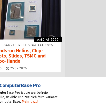
AMD AI 2026
 „GANZE“ REST VOM AAI 2026
nds-on Helios, Chip-
ots, Slides, TSMC und
bo-Hunde
Kommentare
5
25.07.2026
ComputerBase Pro
terBase Pro ist die werbefreie,
lle, flexible und zugleich faire Variante
ComputerBase.
Mehr dazu!