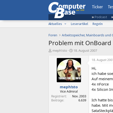
Ticker
Te
Podcast
Aktuelles
Leserartikel
Regeln
Foren
Arbeitsspeicher, Mainboards und
Problem mit OnBoard S
E
E
meph!sto
18. August 2007
r
r
s
s
18. August 200
t
t
Hi,
e
e
l
l
ich habe so
l
l
Auf meinem 
e
t
4x nForce
meph!sto
r
a
4x Silicon 
m
Vice Admiral
Registriert
Nov. 2003
Ich hatte bi
Beiträge
6.639
habe. Mit m
SataSteckplä