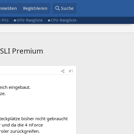
nmelden
Registrieren
Suche
g-PCs
GPU-Rangliste
CPU-Rangliste
N-SLI Premium
#1
ich eingebaut.
ze.
Steckplätze bisher nicht gebraucht
 und da die 4 nForce
roler zurückgreifen.