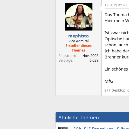
19. August 200
Das Thema ha
Hier mein 
Ist zwar nic
meph!sto
Optische La
Vice Admiral
schon, auch 
Ersteller dieses
Themas
Ich habe da
Registriert
Nov. 2003
Brenner kur
Beiträge
6.639
Ein schönes
MfG
SFF Desktop
: 
Ähnliche Themen
A8N SLI Premium - Silic