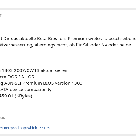
7
,
ilft Dir das aktuelle Beta-Bios fürs Premium wieter, lt. beschreibu
ätverbesserung, allerdings nicht, ob für SiL oder Nv oder beide.
n 1303 2007/07/13 aktualisieren
tem DOS / All OS
ng A8N-SLI Premium BIOS version 1303
ATA device compatibility
459.01 (KBytes)
>=-
uet.net/prod.php?which=73195