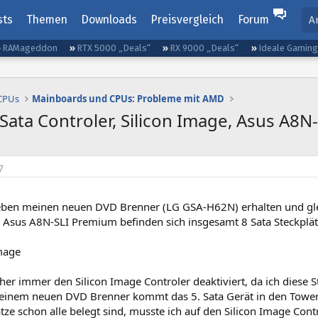
sts
Themen
Downloads
Preisvergleich
Forum
A
RAMageddon
RTX 5000 „Deals“
RX 9000 „Deals“
Ideale Gamin
 CPUs
Mainboards und CPUs: Probleme mit AMD
ata Controler, Silicon Image, Asus A8
7
eben meinen neuen DVD Brenner (LG GSA-H62N) erhalten und gle
Asus A8N-SLI Premium befinden sich insgesamt 8 Sata Steckplät
Image
sher immer den Silicon Image Controler deaktiviert, da ich diese 
einem neuen DVD Brenner kommt das 5. Sata Gerät in den Tower
tze schon alle belegt sind, musste ich auf den Silicon Image Cont