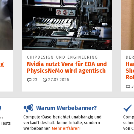
CHIPDESIGN UND ENGINEERING
DER
ng
Nvidia nutzt Vera für EDA und
Ha
PhysicsNeMo wird agentisch
Sh
Ro
Kommentare
23
27.07.2026
3
Warum Werbebanner?
!
ComputerBase berichtet unabhängig und
Compu
er
verkauft deshalb keine Inhalte, sondern
schne
 Tests
Werbebanner.
Mehr erfahren!
von 