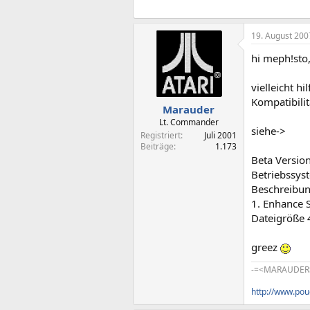
19. August 200
hi meph!sto
vielleicht h
Kompatibilit
Marauder
Lt. Commander
siehe->
Registriert
Juli 2001
Beiträge
1.173
Beta Versio
Betriebssys
Beschreibu
1. Enhance S
Dateigröße 
greez
-=<MARAUDER
http://www.po