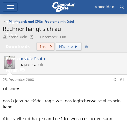
Hauptmenü
Anmelden
Mainboards und CPUs: Probleme mit Intel
Ticker
Rechner hängt sich auf
Tests
E
E
insaneBrain
23. Dezember 2008
r
r
Letzte
Downloads
1 von 9
Nächste
s
s
t
t
e
e
insaneBrain
Preisvergleich
l
l
Lt. Junior Grade
l
l
Forum
e
t
r
a
23. Dezember 2008
#1
Aktuelles
m
Hi Leute,
Empfohlene Inhalte
das is jetzt ne blöde Frage, weil das logischerweise alles sein
Neue Beiträge
kann.
Neueste Aktivitäten
Aber vielleicht hat jemand ne Idee woran es liegen kann.
Leserartikel