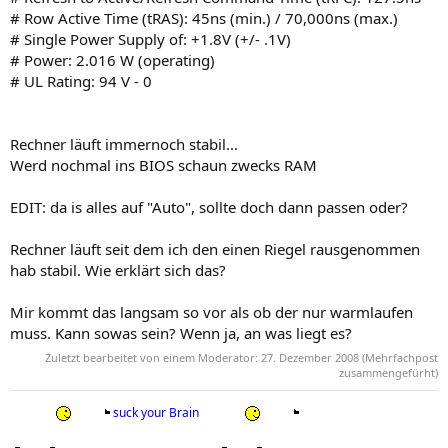
# Row Active Time (tRAS): 45ns (min.) / 70,000ns (max.)
# Single Power Supply of: +1.8V (+/- .1V)
# Power: 2.016 W (operating)
# UL Rating: 94 V - 0
Rechner läuft immernoch stabil...
Werd nochmal ins BIOS schaun zwecks RAM
EDIT: da is alles auf "Auto", sollte doch dann passen oder?
Rechner läuft seit dem ich den einen Riegel rausgenommen
hab stabil. Wie erklärt sich das?
Mir kommt das langsam so vor als ob der nur warmlaufen
muss. Kann sowas sein? Wenn ja, an was liegt es?
Zuletzt bearbeitet von einem Moderator:
27. Dezember 2008
(Mehrfachpost
zusammengefürht)
suck your Brain