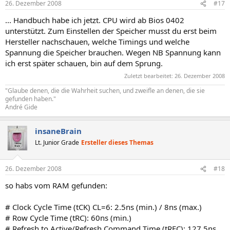
26. Dezember 2008
#17
... Handbuch habe ich jetzt. CPU wird ab Bios 0402
unterstützt. Zum Einstellen der Speicher musst du erst beim
Hersteller nachschauen, welche Timings und welche
Spannung die Speicher brauchen. Wegen NB Spannung kann
ich erst später schauen, bin auf dem Sprung.
Zuletzt bearbeitet:
26. Dezember 2008
"Glaube denen, die die Wahrheit suchen, und zweifle an denen, die sie
gefunden haben."
André Gide
insaneBrain
Lt. Junior Grade
Ersteller dieses Themas
26. Dezember 2008
#18
so habs vom RAM gefunden:
# Clock Cycle Time (tCK) CL=6: 2.5ns (min.) / 8ns (max.)
# Row Cycle Time (tRC): 60ns (min.)
# Refresh to Active/Refresh Command Time (tRFC): 127.5ns