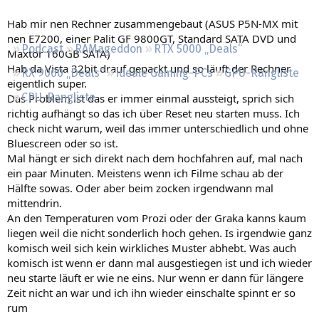
Regeln
Hab mir nen Rechner zusammengebaut (ASUS P5N-MX mit
nen E7200, einer Palit GF 9800GT, Standard SATA DVD und
Podcast
RAMageddon
RTX 5000 „Deals“
Maxtor 160GB SATA)
Hab da Vista 32bit drauf gepackt und so läuft der Rechner
RX 9000 „Deals“
Ideale Gaming-PCs
GPU-Rangliste
eigentlich super.
CPU-Rangliste
Das Problem ist das er immer einmal aussteigt, sprich sich
richtig aufhängt so das ich über Reset neu starten muss. Ich
check nicht warum, weil das immer unterschiedlich und ohne
Bluescreen oder so ist.
Mal hängt er sich direkt nach dem hochfahren auf, mal nach
ein paar Minuten. Meistens wenn ich Filme schau ab der
Hälfte sowas. Oder aber beim zocken irgendwann mal
mittendrin.
An den Temperaturen vom Prozi oder der Graka kanns kaum
liegen weil die nicht sonderlich hoch gehen. Is irgendwie ganz
komisch weil sich kein wirkliches Muster abhebt. Was auch
komisch ist wenn er dann mal ausgestiegen ist und ich wieder
neu starte läuft er wie ne eins. Nur wenn er dann für längere
Zeit nicht an war und ich ihn wieder einschalte spinnt er so
rum