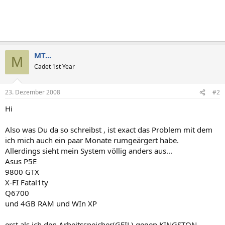
MT...
M
Cadet 1st Year
23. Dezember 2008
#2
Hi
Also was Du da so schreibst , ist exact das Problem mit dem
ich mich auch ein paar Monate rumgeärgert habe.
Allerdings sieht mein System völlig anders aus...
Asus P5E
9800 GTX
X-FI Fatal1ty
Q6700
und 4GB RAM und WIn XP
erst als ich den Arbeitsspeicher(GEIL) gegen KINGSTON