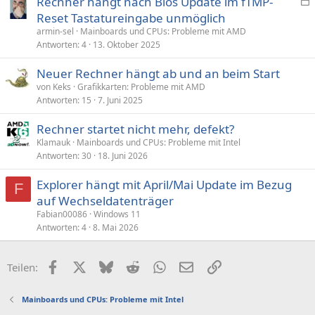
Rechner hängt nach Bios Update im fTMP-
e
Reset Tastatureingabe unmöglich
s
armin-sel
Mainboards und CPUs: Probleme mit AMD
p
Antworten
4
13. Oktober 2025
e
Neuer Rechner hängt ab und an beim Start
r
von Keks
Grafikkarten: Probleme mit AMD
r
Antworten
15
7. Juni 2025
t
Rechner startet nicht mehr, defekt?
Klamauk
Mainboards und CPUs: Probleme mit Intel
Antworten
30
18. Juni 2026
Explorer hängt mit April/Mai Update im Bezug
F
auf Wechseldatenträger
Fabian00086
Windows 11
Antworten
4
8. Mai 2026
Facebook
X (Twitter)
Bluesky
Reddit
WhatsApp
E-Mail
Link
Teilen:
Mainboards und CPUs: Probleme mit Intel