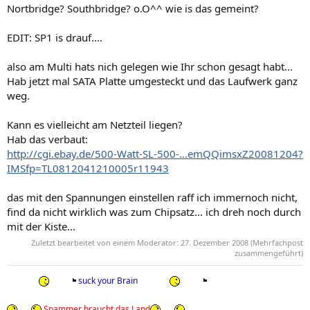
Nortbridge? Southbridge? o.O^^ wie is das gemeint?
EDIT: SP1 is drauf....
also am Multi hats nich gelegen wie Ihr schon gesagt habt...
Hab jetzt mal SATA Platte umgesteckt und das Laufwerk ganz
weg.
Kann es vielleicht am Netzteil liegen?
Hab das verbaut:
http://cgi.ebay.de/500-Watt-SL-500-...emQQimsxZ20081204?
IMSfp=TL0812041210005r11943
das mit den Spannungen einstellen raff ich immernoch nicht,
find da nicht wirklich was zum Chipsatz... ich dreh noch durch
mit der Kiste...
Zuletzt bearbeitet von einem Moderator:
27. Dezember 2008
(Mehrfachpost
zusammengeführt)
suck your Brain
Spammer braucht das Land