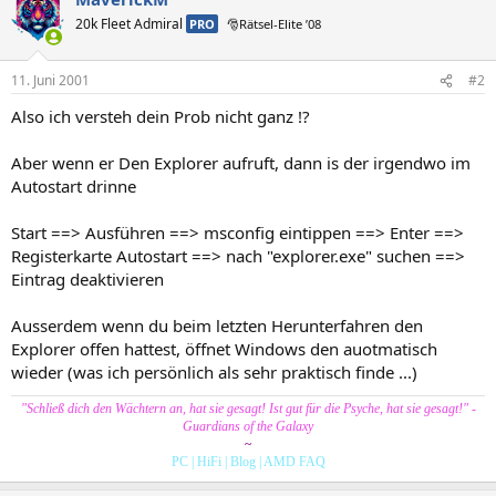
20k Fleet Admiral
PRO
🎅Rätsel-Elite ’08
11. Juni 2001
#2
Also ich versteh dein Prob nicht ganz !?
Aber wenn er Den Explorer aufruft, dann is der irgendwo im
Autostart drinne
Start ==> Ausführen ==> msconfig eintippen ==> Enter ==>
Registerkarte Autostart ==> nach "explorer.exe" suchen ==>
Eintrag deaktivieren
Ausserdem wenn du beim letzten Herunterfahren den
Explorer offen hattest, öffnet Windows den auotmatisch
wieder (was ich persönlich als sehr praktisch finde ...)
"Schließ dich den Wächtern an, hat sie gesagt! Ist gut für die Psyche, hat sie gesagt!" -
Guardians of the Galaxy
~
PC
|
HiFi
|
Blog
|
AMD FAQ