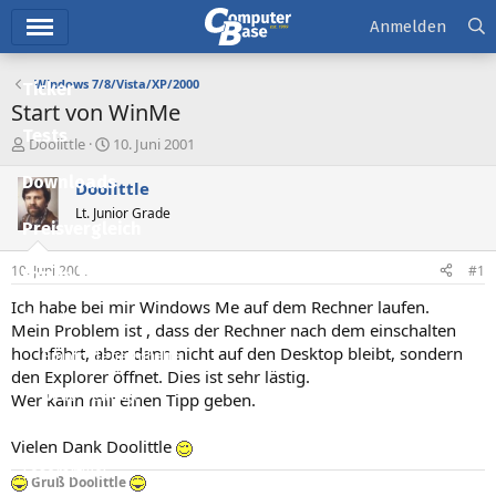
Hauptmenü
Anmelden
Windows 7/8/Vista/XP/2000
Ticker
Start von WinMe
Tests
E
E
Doolittle
10. Juni 2001
r
r
Downloads
s
s
Doolittle
t
t
Lt. Junior Grade
e
e
Preisvergleich
l
l
l
l
10. Juni 2001
#1
Forum
e
t
r
a
Ich habe bei mir Windows Me auf dem Rechner laufen.
Aktuelles
m
Mein Problem ist , dass der Rechner nach dem einschalten
hochfährt, aber dann nicht auf den Desktop bleibt, sondern
Empfohlene Inhalte
den Explorer öffnet. Dies ist sehr lästig.
Neue Beiträge
Wer kann mir einen Tipp geben.
Neueste Aktivitäten
Vielen Dank Doolittle
Leserartikel
Gruß Doolittle