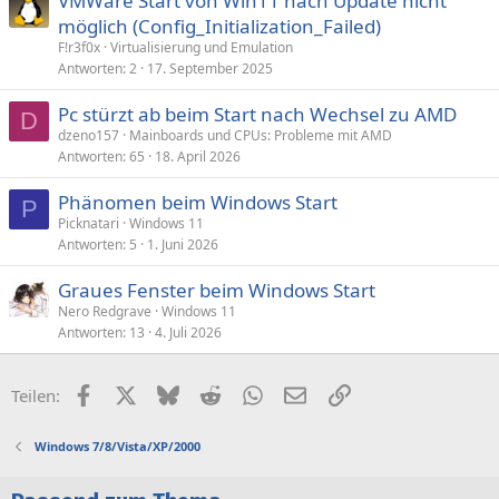
VMWare Start von Win11 nach Update nicht
möglich (Config_Initialization_Failed)
F!r3f0x
Virtualisierung und Emulation
Antworten
2
17. September 2025
Pc stürzt ab beim Start nach Wechsel zu AMD
D
dzeno157
Mainboards und CPUs: Probleme mit AMD
Antworten
65
18. April 2026
Phänomen beim Windows Start
P
Picknatari
Windows 11
Antworten
5
1. Juni 2026
Graues Fenster beim Windows Start
Nero Redgrave
Windows 11
Antworten
13
4. Juli 2026
Facebook
X (Twitter)
Bluesky
Reddit
WhatsApp
E-Mail
Link
Teilen:
Windows 7/8/Vista/XP/2000