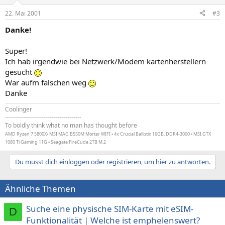
22. Mai 2001
#3
Danke!
Super!
Ich hab irgendwie bei Netzwerk/Modem kartenherstellern
gesucht
War aufm falschen weg
Danke
Coolinger
--------------------------------------
To boldly think what no man has thought before
AMD Ryzen 7 5800X▪ MSI MAG B550M Mortar WIFI ▪ 4x Crucial Ballistix 16GB, DDR4-3000 ▪ MSI GTX
1080 Ti Gaming 11G ▪ Seagate FireCuda 2TB M.2
Du musst dich einloggen oder registrieren, um hier zu antworten.
Ähnliche Themen
Suche eine physische SIM-Karte mit eSIM-
D
Funktionalität | Welche ist emphelenswert?