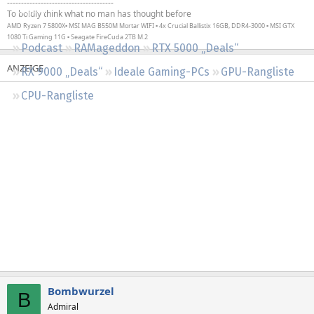
--------------------------------------
Regeln
To boldly think what no man has thought before
AMD Ryzen 7 5800X▪ MSI MAG B550M Mortar WIFI ▪ 4x Crucial Ballistix 16GB, DDR4-3000 ▪ MSI GTX
1080 Ti Gaming 11G ▪ Seagate FireCuda 2TB M.2
Podcast
RAMageddon
RTX 5000 „Deals“
RX 9000 „Deals“
Ideale Gaming-PCs
GPU-Rangliste
CPU-Rangliste
Bombwurzel
B
Admiral