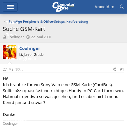
Hauptmenü
Anmelden
Sonstige Peripherie & Office-Setups: Kaufberatung
Ticker
Suche GSM-Kart
Tests
E
E
Coolinger
22. Mai 2001
r
r
Downloads
s
s
Coolinger
t
t
Lt. Junior Grade
e
e
Preisvergleich
l
l
l
l
22. Mai 2001
#1
Forum
e
t
r
a
Hi!
Aktuelles
m
Ich brauhce für ein Sony Vaio eine GSM-Karte (CardBus).
Sollte also quasi fast ein richtiges Handy in PC-Card form sein.
Empfohlene Inhalte
Habmal irgendwo so was gesehen, find es aber nicht mehr.
Neue Beiträge
Kennt jemand sowas?
Neueste Aktivitäten
Danke
Leserartikel
Coolinger