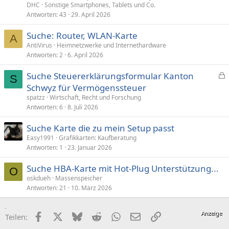
DHC
Sonstige Smartphones, Tablets und Co.
Antworten
43
29. April 2026
Suche: Router, WLAN-Karte
A
AntiVirus
Heimnetzwerke und Internethardware
Antworten
2
6. April 2026
Suche Steuererklärungsformular Kanton
S
e
Schwyz für Vermögenssteuer
s
spatzz
Wirtschaft, Recht und Forschung
p
Antworten
6
8. Juli 2026
e
Suche Karte die zu mein Setup passt
r
Easy1991
Grafikkarten: Kaufberatung
r
Antworten
1
23. Januar 2026
t
Suche HBA-Karte mit Hot-Plug Unterstützung...
O
oskdueh
Massenspeicher
Antworten
21
10. März 2026
Facebook
X (Twitter)
Bluesky
Reddit
WhatsApp
E-Mail
Link
Teilen: