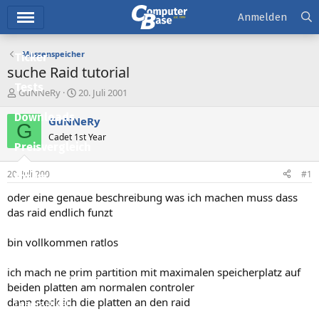
Hauptmenü
Anmelden
Massenspeicher
Ticker
suche Raid tutorial
Tests
E
E
GuNNeRy
20. Juli 2001
r
r
Downloads
s
s
GuNNeRy
G
t
t
Cadet 1st Year
e
e
Preisvergleich
l
l
l
l
20. Juli 2001
#1
Forum
e
t
r
a
oder eine genaue beschreibung was ich machen muss dass
Aktuelles
m
das raid endlich funzt
Empfohlene Inhalte
bin vollkommen ratlos
Neue Beiträge
ich mach ne prim partition mit maximalen speicherplatz auf
Neueste Aktivitäten
beiden platten am normalen controler
dann steck ich die platten an den raid
Leserartikel