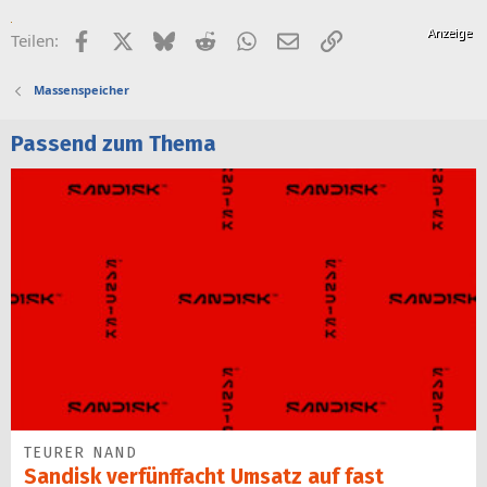
Facebook
X (Twitter)
Bluesky
Reddit
WhatsApp
E-Mail
Link
Teilen:
Massenspeicher
Passend zum Thema
TEURER NAND
Sandisk verfünffacht Umsatz auf fast