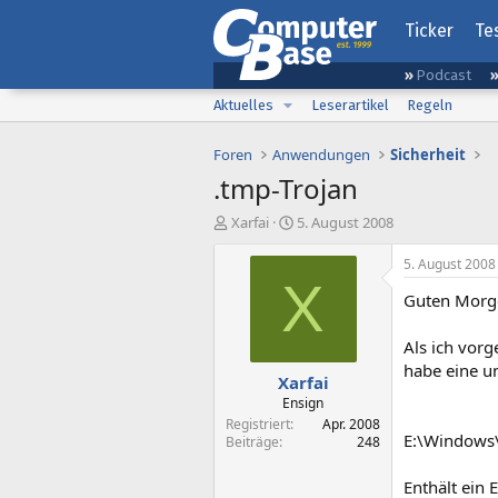
Ticker
Te
Podcast
Aktuelles
Leserartikel
Regeln
Foren
Anwendungen
Sicherheit
.tmp-Trojan
E
E
Xarfai
5. August 2008
r
r
s
s
5. August 2008
t
t
X
Guten Morg
e
e
l
l
l
l
Als ich vor
e
t
habe eine u
Xarfai
r
a
m
Ensign
Registriert
Apr. 2008
E:\Windows
Beiträge
248
Enthält ein