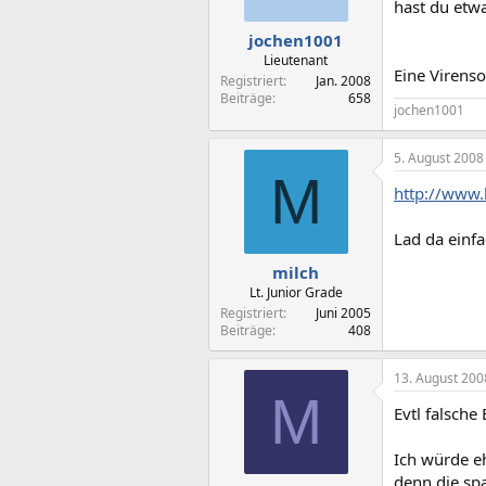
hast du etwa
jochen1001
Lieutenant
Eine Virenso
Registriert
Jan. 2008
Beiträge
658
jochen1001
5. August 2008
M
http://www.
Lad da einf
milch
Lt. Junior Grade
Registriert
Juni 2005
Beiträge
408
13. August 200
M
Evtl falsche
Ich würde eh
denn die spa