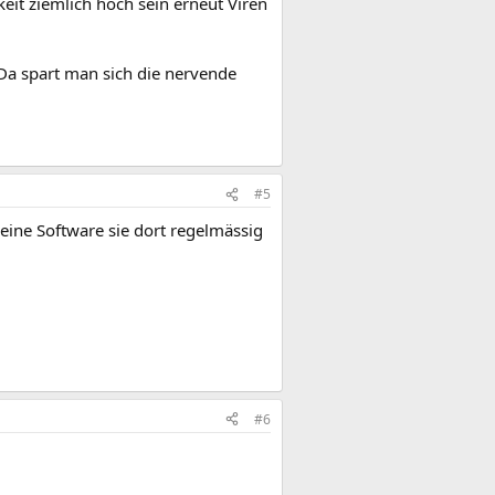
keit ziemlich hoch sein erneut Viren
 Da spart man sich die nervende
#5
eine Software sie dort regelmässig
#6