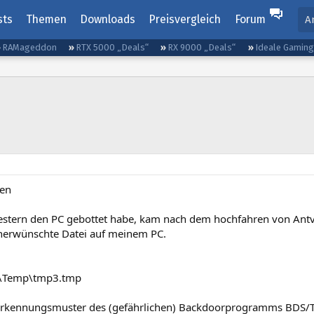
sts
Themen
Downloads
Preisvergleich
Forum
A
RAMageddon
RTX 5000 „Deals“
RX 9000 „Deals“
Ideale Gamin
en
gestern den PC gebottet habe, kam nach dem hochfahren von Antv
nerwünschte Datei auf meinem PC.
\Temp\tmp3.tmp
 Erkennungsmuster des (gefährlichen) Backdoorprogramms BDS/