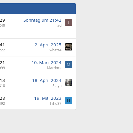
29
Sonntag um 21:42
I
240
iad
41
2. April 2025
222
whats4
21
10. März 2024
M
999
Mardock
13
18. April 2024
818
Slayn
28
19. Mai 2023
H
492
hiho87