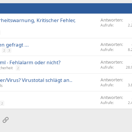
rheitswarnung, Kritischer Fehler,
Antworten
Aufrufe
2.
n gefragt ...
Antworten
Aufrufe
8.
2
3
ml - Fehlalarm oder nicht?
Antworten
Aufrufe
28.
cherheit
2
r/Virus? Virustotal schlägt an..
Antworten
Aufrufe
3.
ls
Antworten
Aufrufe
2.
2
sApp
E-Mail
Link