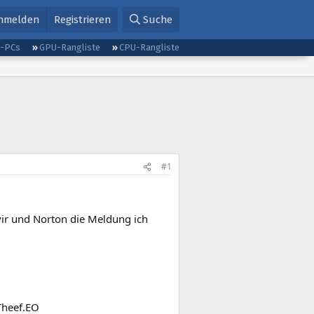
nmelden
Registrieren
Suche
g-PCs
GPU-Rangliste
CPU-Rangliste
#1
ir und Norton die Meldung ich
Theef.EO