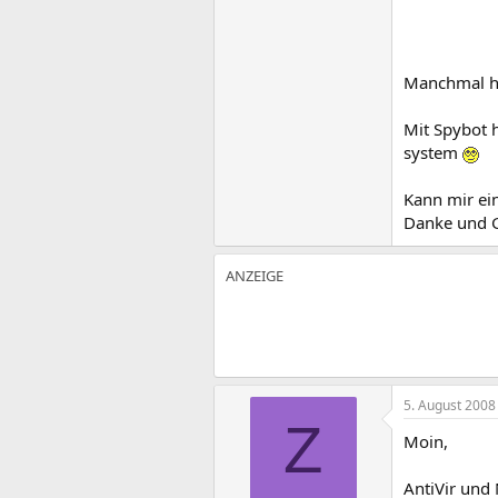
Manchmal he
Mit Spybot h
system
Kann mir ei
Danke und 
5. August 2008
Z
Moin,
AntiVir und