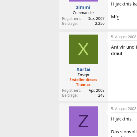
Hijackthis k
zimmi
Commander
Mfg
Registriert
Dez. 2007
Beiträge
2.250
5. August 2008
X
Antivir und
drauf.
Xarfai
Ensign
Ersteller dieses
Themas
Registriert
Apr. 2008
Beiträge
248
5. August 2008
Z
Hijackthis.
Das sinnvoll