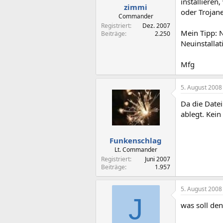
installieren
zimmi
oder Trojane
Commander
Registriert
Dez. 2007
Mein Tipp: N
Beiträge
2.250
Neuinstallat
Mfg
5. August 2008
Da die Datei
ablegt. Kei
Funkenschlag
Lt. Commander
Registriert
Juni 2007
Beiträge
1.957
5. August 2008
J
was soll den