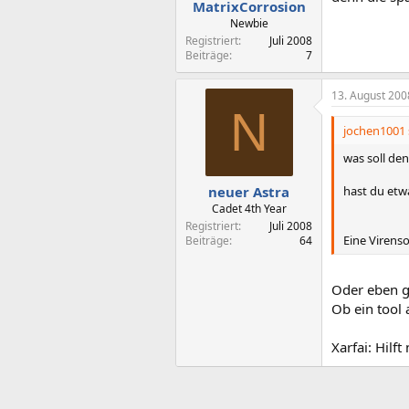
MatrixCorrosion
Newbie
Registriert
Juli 2008
Beiträge
7
13. August 200
N
jochen1001 
was soll den
hast du etwa
neuer Astra
Cadet 4th Year
Registriert
Juli 2008
Eine Virenso
Beiträge
64
Oder eben ga
Ob ein tool 
Xarfai: Hilft