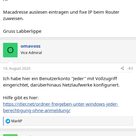
Macadresse auslesen eintragen und fixe IP beim Router
zuweisen.
Gruss Labberlippe
omavoss
O
Vice Admiral
10. August 2020
#3
Ich habe hier ein Benutzerkonto "Jeder" mit Vollzugriff
eingerichtet, darüberhinaus Netzlaufwerke konfiguriert.
Hilfe gibt es hier:
https://itler.net/ordner-freigeben-unter-windows-jeder-
berechtigung-ohne-anmeldung/
MarkP
R
e
a