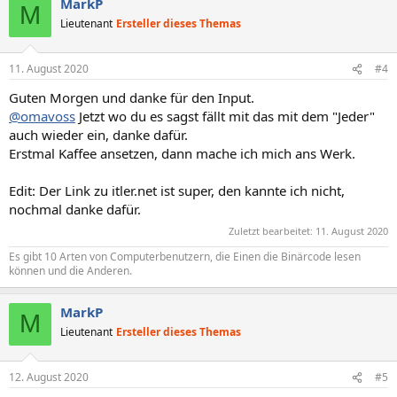
MarkP
k
M
t
Lieutenant
Ersteller dieses Themas
i
o
n
11. August 2020
#4
e
n
Guten Morgen und danke für den Input.
:
@omavoss
Jetzt wo du es sagst fällt mit das mit dem "Jeder"
auch wieder ein, danke dafür.
Erstmal Kaffee ansetzen, dann mache ich mich ans Werk.
Edit: Der Link zu itler.net ist super, den kannte ich nicht,
nochmal danke dafür.
Zuletzt bearbeitet:
11. August 2020
Es gibt 10 Arten von Computerbenutzern, die Einen die Binärcode lesen
können und die Anderen.
MarkP
M
Lieutenant
Ersteller dieses Themas
12. August 2020
#5