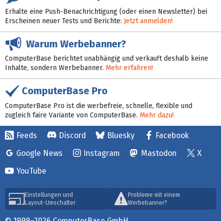
Erhalte eine Push-Benachrichtigung (oder einen Newsletter) bei
Erscheinen neuer Tests und Berichte:
Jetzt anmelden!
Warum Werbebanner?
ComputerBase berichtet unabhängig und verkauft deshalb keine
Inhalte, sondern Werbebanner.
Mehr erfahren!
ComputerBase Pro
ComputerBase Pro ist die werbefreie, schnelle, flexible und
zugleich faire Variante von ComputerBase.
Mehr dazu!
Feeds
Discord
Bluesky
Facebook
Google News
Instagram
Mastodon
X
YouTube
Einstellungen und
Probleme mit einem
Layout-Umschalter
Werbebanner?
© 1999–2026 ComputerBase GmbH