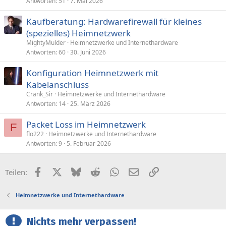
Antworten
51
7. Mai 2026
Kaufberatung: Hardwarefirewall für kleines
(spezielles) Heimnetzwerk
MightyMulder
Heimnetzwerke und Internethardware
Antworten
60
30. Juni 2026
Konfiguration Heimnetzwerk mit
Kabelanschluss
Crank_Sir
Heimnetzwerke und Internethardware
Antworten
14
25. März 2026
Packet Loss im Heimnetzwerk
F
flo222
Heimnetzwerke und Internethardware
Antworten
9
5. Februar 2026
Facebook
X (Twitter)
Bluesky
Reddit
WhatsApp
E-Mail
Link
Teilen:
Heimnetzwerke und Internethardware
Nichts mehr verpassen!