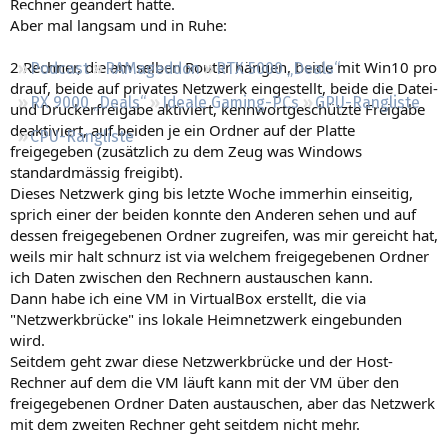
Rechner geändert hätte.
Regeln
Aber mal langsam und in Ruhe:
2 Rechner, die am selben Router hängen, beide mit Win10 pro
Podcast
RAMageddon
RTX 5000 „Deals“
drauf, beide auf privates Netzwerk eingestellt, beide die Datei-
RX 9000 „Deals“
Ideale Gaming-PCs
GPU-Rangliste
und Druckerfreigabe aktiviert, kennwortgeschützte Freigabe
deaktiviert, auf beiden je ein Ordner auf der Platte
CPU-Rangliste
freigegeben (zusätzlich zu dem Zeug was Windows
standardmässig freigibt).
Dieses Netzwerk ging bis letzte Woche immerhin einseitig,
sprich einer der beiden konnte den Anderen sehen und auf
dessen freigegebenen Ordner zugreifen, was mir gereicht hat,
weils mir halt schnurz ist via welchem freigegebenen Ordner
ich Daten zwischen den Rechnern austauschen kann.
Dann habe ich eine VM in VirtualBox erstellt, die via
"Netzwerkbrücke" ins lokale Heimnetzwerk eingebunden
wird.
Seitdem geht zwar diese Netzwerkbrücke und der Host-
Rechner auf dem die VM läuft kann mit der VM über den
freigegebenen Ordner Daten austauschen, aber das Netzwerk
mit dem zweiten Rechner geht seitdem nicht mehr.