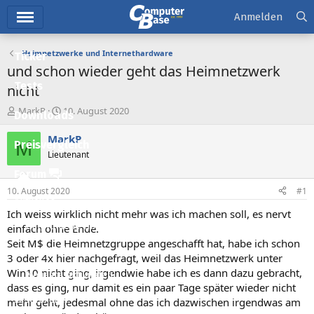
Hauptmenü
Anmelden
Heimnetzwerke und Internethardware
Ticker
und schon wieder geht das Heimnetzwerk
Tests
nicht
E
E
MarkP
10. August 2020
Downloads
r
r
s
s
MarkP
M
Preisvergleich
t
t
Lieutenant
e
e
l
l
Forum
l
l
10. August 2020
#1
e
t
Aktuelles
r
a
Ich weiss wirklich nicht mehr was ich machen soll, es nervt
m
Empfohlene Inhalte
einfach ohne Ende.
Seit M$ die Heimnetzgruppe angeschafft hat, habe ich schon
Neue Beiträge
3 oder 4x hier nachgefragt, weil das Heimnetzwerk unter
Win10 nicht ging, irgendwie habe ich es dann dazu gebracht,
Neueste Aktivitäten
dass es ging, nur damit es ein paar Tage später wieder nicht
Leserartikel
mehr geht, jedesmal ohne das ich dazwischen irgendwas am