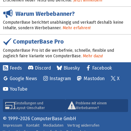
Erscheinen neuer Tests und Berichte:
Jetzt anmelden!
Warum Werbebanner?
ComputerBase berichtet unabhängig und verkauft deshalb keine
Inhalte, sondern Werbebanner.
Mehr erfahren!
ComputerBase Pro
ComputerBase Pro ist die werbefreie, schnelle, flexible und
zugleich faire Variante von ComputerBase.
Mehr dazu!
Feeds
Discord
Bluesky
Facebook
Google News
Instagram
Mastodon
X
YouTube
Einstellungen und
Probleme mit einem
Layout-Umschalter
Werbebanner?
© 1999–2026 ComputerBase GmbH
Impressum
Kontakt
Mediadaten
Vertrag widerrufen