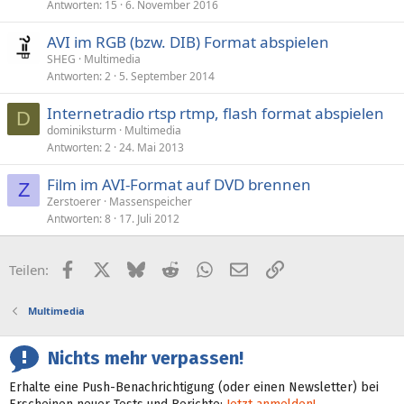
Antworten
15
6. November 2016
AVI im RGB (bzw. DIB) Format abspielen
SHEG
Multimedia
Antworten
2
5. September 2014
Internetradio rtsp rtmp, flash format abspielen
D
dominiksturm
Multimedia
Antworten
2
24. Mai 2013
Film im AVI-Format auf DVD brennen
Z
Zerstoerer
Massenspeicher
Antworten
8
17. Juli 2012
Facebook
X (Twitter)
Bluesky
Reddit
WhatsApp
E-Mail
Link
Teilen:
Multimedia
Nichts mehr verpassen!
Erhalte eine Push-Benachrichtigung (oder einen Newsletter) bei