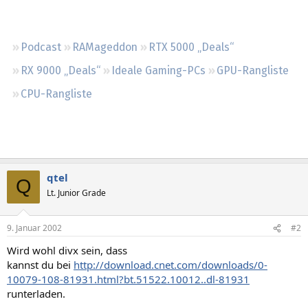
Regeln
Podcast
RAMageddon
RTX 5000 „Deals“
RX 9000 „Deals“
Ideale Gaming-PCs
GPU-Rangliste
CPU-Rangliste
qtel
Q
Lt. Junior Grade
9. Januar 2002
#2
Wird wohl divx sein, dass
kannst du bei
http://download.cnet.com/downloads/0-
10079-108-81931.html?bt.51522.10012..dl-81931
runterladen.