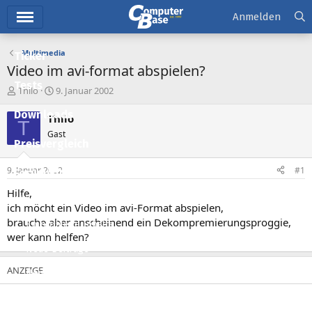
Hauptmenü
Anmelden
Multimedia
Ticker
Video im avi-format abspielen?
Tests
E
E
Thilo
9. Januar 2002
r
r
Downloads
s
s
Thilo
T
t
t
Gast
e
e
Preisvergleich
l
l
l
l
9. Januar 2002
#1
Forum
e
t
r
a
Hilfe,
Aktuelles
m
ich möcht ein Video im avi-Format abspielen,
brauche aber anscheinend ein Dekompremierungsproggie,
Empfohlene Inhalte
wer kann helfen?
Neue Beiträge
Neueste Aktivitäten
Leserartikel