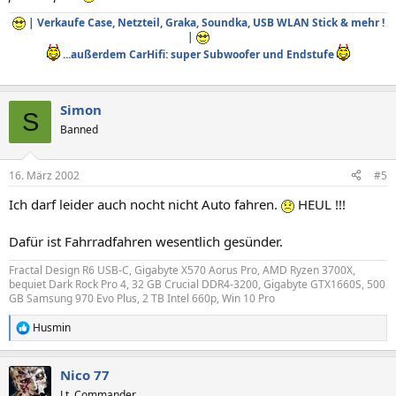
| Verkaufe Case, Netzteil, Graka, Soundka, USB WLAN Stick & mehr !
|
...außerdem CarHifi: super Subwoofer und Endstufe
Simon
S
Banned
16. März 2002
#5
Ich darf leider auch nocht nicht Auto fahren.
HEUL !!!
Dafür ist Fahrradfahren wesentlich gesünder.
Fractal Design R6 USB-C, Gigabyte X570 Aorus Pro, AMD Ryzen 3700X,
bequiet Dark Rock Pro 4, 32 GB Crucial DDR4-3200, Gigabyte GTX1660S, 500
GB Samsung 970 Evo Plus, 2 TB Intel 660p, Win 10 Pro
Husmin
R
e
a
Nico 77
k
t
Lt. Commander