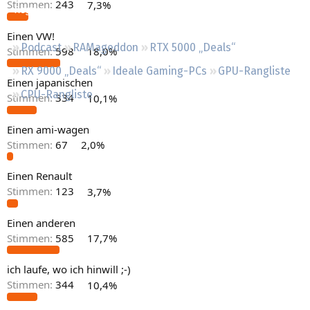
Stimmen:
243
7,3%
Regeln
Einen VW!
Podcast
RAMageddon
RTX 5000 „Deals“
Stimmen:
598
18,0%
RX 9000 „Deals“
Ideale Gaming-PCs
GPU-Rangliste
Einen japanischen
CPU-Rangliste
Stimmen:
334
10,1%
Einen ami-wagen
Stimmen:
67
2,0%
Einen Renault
Stimmen:
123
3,7%
Einen anderen
Stimmen:
585
17,7%
ich laufe, wo ich hinwill ;-)
Stimmen:
344
10,4%