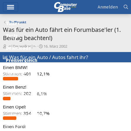
Hauptmenü
Anmelden
Treffpunkt
Ticker
Was für ein Auto fährt ein Forumbase'ler (1.
Tests
Beitrag beachten!)
E
E
-=|Daywalker|=-
16. März 2002
Downloads
r
r
s
Was für ein Auto / Autos fahrt ihr?
s
Preisvergleich
t
t
Einen BMW!
e
e
l
l
Forum
Stimmen:
401
12,1%
l
l
e
t
Aktuelles
Einen Benz!
r
a
Stimmen:
202
6,1%
m
Empfohlene Inhalte
Neue Beiträge
Einen Opel!
Stimmen:
354
10,7%
Neueste Aktivitäten
Leserartikel
Einen Ford!