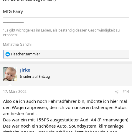
MfG Fairy
______________
"Es gibt wichtigeres im Leben, als beständig dessen Geschwindigkeit zu
erhöhen"
Mahatma Gandhi
Flaschensammler
R
e
a
Jirko
k
t
Insider auf Entzug
i
o
n
17. März 2002
#14
e
n
Also da ich auch noch Fahrradfahrer bin, möchte ich hier mal
:
den Wagen anpreisen, den ich von unseren bisherigen Autos
am besten fand..
Das war ein mit 155PS ausgestatteter Audi A4 (Firmanwagen)
Das war noch ein schönes Auto, Soundsystem, klimeanlage,