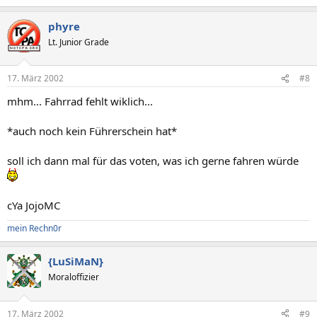
phyre
Lt. Junior Grade
17. März 2002
#8
mhm... Fahrrad fehlt wiklich...
*auch noch kein Führerschein hat*
soll ich dann mal für das voten, was ich gerne fahren würde
cYa JojoMC
mein Rechn0r
{LuSiMaN}
Moraloffizier
17. März 2002
#9