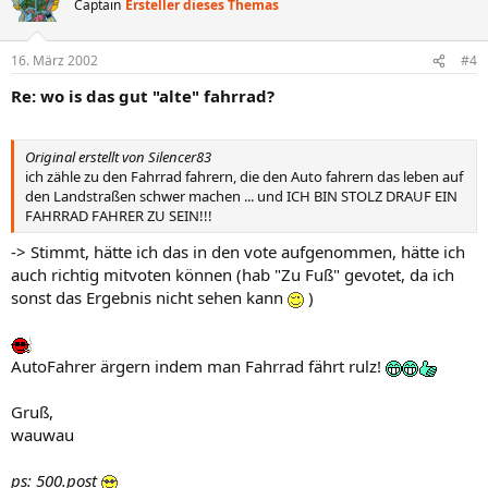
Captain
Ersteller dieses Themas
i
o
n
16. März 2002
#4
e
n
Re: wo is das gut "alte" fahrrad?
:
Original erstellt von Silencer83
ich zähle zu den Fahrrad fahrern, die den Auto fahrern das leben auf
den Landstraßen schwer machen ... und ICH BIN STOLZ DRAUF EIN
FAHRRAD FAHRER ZU SEIN!!!
-> Stimmt, hätte ich das in den vote aufgenommen, hätte ich
auch richtig mitvoten können (hab "Zu Fuß" gevotet, da ich
sonst das Ergebnis nicht sehen kann
)
AutoFahrer ärgern indem man Fahrrad fährt rulz!
Gruß,
wauwau
ps: 500.post