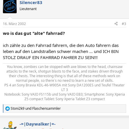
Silencer83
Lieutenant
16. März 2002
#3
wo is das gut "alte" fahrrad?
ich zähle zu den Fahrrad fahrern, die den Auto fahrern das
leben auf den Landstraßen schwer machen ... und ICH BIN
STOLZ DRAUF EIN FAHRRAD FAHRER ZU SEIN!!!
You know, zombies can be stopped with axe blows to the head, chainsaw
attacks to the neck, shotgun blasts to the face, and stakes driven through
their chests. The interesting thing is that all of these methods work on
normal people, so there`s no need to learn a new set of skills.​
PS 4 an Sony Bravia KDL-46-W905A mit Sony DA1200ES und Teufel Theater
LT 3​
Notebook: Sony VAIO FS115b und Sony VAIO EB3; Smartphone: Sony Xperia
Z5 compact Tablet: Sony Xperia Tablet Z3 compact​
Stoni2k9
und
Flaschensammler
R
e
a
-=|Daywalker|=-
k
t