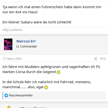
Tja wenn ich mal einen Führerschein habe dann kommt mir
nur ein 4x4 ins Haus!
Ein kleiner Subaru wäre da nicht schlecht!
mfg {LuSiMan}
Marcus Err
Lt. Commander
17. März 2002
#10
Ich fahre mit Mudders apfelgrünen und sagenhaften 45 PS
starken Corsa durch die Gegend
In die Schule fahr ich natürlich mit Fahrrad, meistens,
manchmal....... also, egal
Flaschensammler
R
e
a