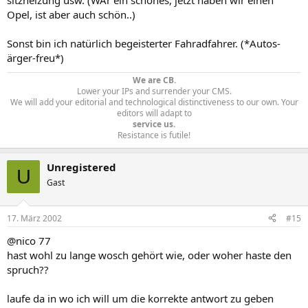
sitzheizung usw. (WAr ein schönes, jetzt haben wir einen
Opel, ist aber auch schön..)
Sonst bin ich natürlich begeisterter Fahradfahrer. (*Autos-
ärger-freu*)
We are CB.
Lower your IPs and surrender your CMS.
We will add your editorial and technological distinctiveness to our own. Your
editors will adapt to
service us.
Resistance is futile!​
Unregistered
U
Gast
17. März 2002
#15
@nico 77
hast wohl zu lange wosch gehört wie, oder woher haste den
spruch??
laufe da in wo ich will um die korrekte antwort zu geben