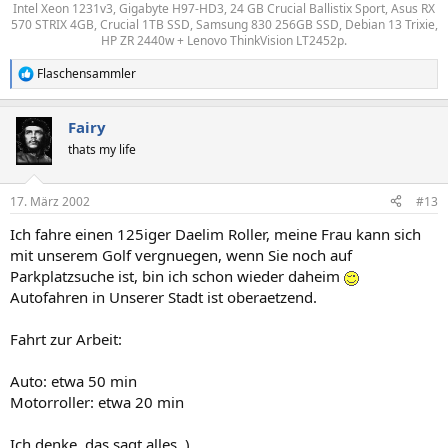
Intel Xeon 1231v3, Gigabyte H97-HD3, 24 GB Crucial Ballistix Sport, Asus RX
570 STRIX 4GB, Crucial 1TB SSD, Samsung 830 256GB SSD, Debian 13 Trixie,
HP ZR 2440w + Lenovo ThinkVision LT2452p.​
Flaschensammler
R
e
a
Fairy
k
t
thats my life
i
o
n
17. März 2002
#13
e
n
Ich fahre einen 125iger Daelim Roller, meine Frau kann sich
:
mit unserem Golf vergnuegen, wenn Sie noch auf
Parkplatzsuche ist, bin ich schon wieder daheim
Autofahren in Unserer Stadt ist oberaetzend.
Fahrt zur Arbeit:
Auto: etwa 50 min
Motorroller: etwa 20 min
Ich denke, das sagt alles ,)