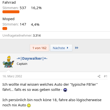
Fahrrad
Stimmen:
537
16,2%
Moped
Stimmen:
147
4,4%
Umfrageteilnehmer
3.314
Letzte
1 von 162
Nächste
-=|Daywalker|=-
Captain
16. März 2002
#1
Ich wollte mal wissen welches Auto der "typische FB'ler"
fährt... falls es so was geben sollte -
Ich persönlich bin noch köne 18, fahre also lögischerweise
noch nix Auto