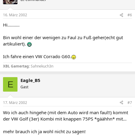
i
o
n
16. März 2002
#6
e
n
Hi..........
:
Bin wohl einer der wenigen zu Faul zu Fuß geher(echt gut
artikuliert).
Ich fahre einen VW Corrado G60.
XBL Gamertag:
Sahnekuch3n
Eagle_B5
E
Gast
17. März 2002
#7
Wo ich auch hingehe (mit dem Auto wird man faul!!) kommt
der VW Golf (3er) Kombi mit knappen 75PS *gäähhn* mit...
mehr brauch ich ja wohl nicht zu sagen!