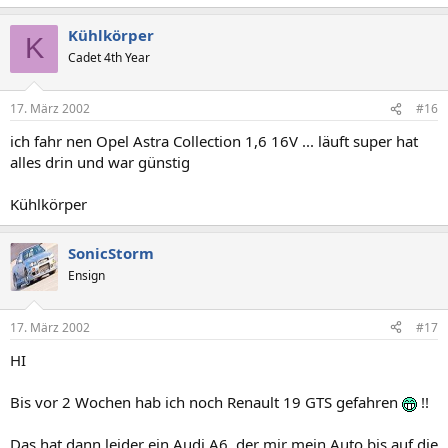
Kühlkörper
K
Cadet 4th Year
17. März 2002
#16
ich fahr nen Opel Astra Collection 1,6 16V ... läuft super hat
alles drin und war günstig
Kühlkörper
SonicStorm
Ensign
17. März 2002
#17
HI
Bis vor 2 Wochen hab ich noch Renault 19 GTS gefahren
!!
Das hat dann leider ein Audi A6, der mir mein Auto bis auf die