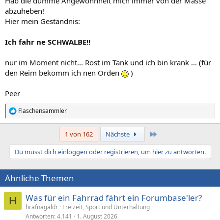
Hab die dumme Angewohnheit mich immer von der Masse
abzuheben!
Hier mein Geständnis:
Ich fahr ne SCHWALBE!!
nur im Moment nicht... Rost im Tank und ich bin krank ... (für
den Reim bekomm ich nen Orden
)
Peer
Flaschensammler
R
e
a
Letzte
1 von 162
Nächste
k
t
Du musst dich einloggen oder registrieren, um hier zu antworten.
i
o
n
Ähnliche Themen
e
n
:
Was für ein Fahrrad fährt ein Forumbase'ler?
H
hrafnagaldr
Freizeit, Sport und Unterhaltung
Antworten
4.141
1. August 2026