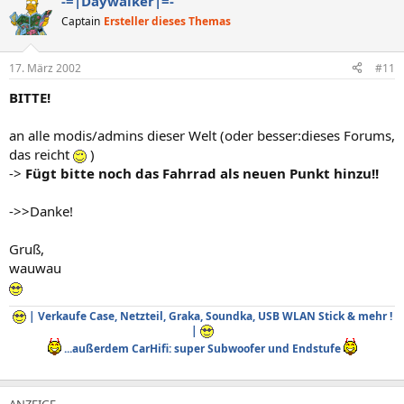
-=|Daywalker|=-
k
t
Captain
Ersteller dieses Themas
i
o
n
17. März 2002
#11
e
n
BITTE!
:
an alle modis/admins dieser Welt (oder besser:dieses Forums,
das reicht
)
->
Fügt bitte noch das Fahrrad als neuen Punkt hinzu!!
->>Danke!
Gruß,
wauwau
| Verkaufe Case, Netzteil, Graka, Soundka, USB WLAN Stick & mehr !
|
...außerdem CarHifi: super Subwoofer und Endstufe