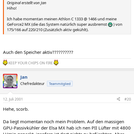
Original erstellt von Jan
Hiho!
Ich habe momentan meinen Athlon C 1333 @ 1466 und meine
GeForce2 MX (die das System natürlich super ausbremst
) von
175/166 auf 220/210 (Zusätzlich aktiv gekühlt).
Auch den Speicher aktiv??????????
KEEP YOUR CHIPS ON FIRE
Jan
Chefredakteur
Teammitglied
12. Juli 2001
#20
Hehe, scorb.
Da liegt momentan noch mein Problem. Auf den massigen
GPU-Passivkühler der Elsa MX hab ich nen PII Lüfter mit 4800
U/min gepackt, insofern ist dort nichts zu befürchten. Aber