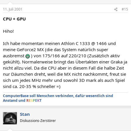
11. Juli 2001
#15
CPU + GPU
Hiho!
Ich habe momentan meinen Athlon C 1333 @ 1466 und
meine GeForce2 MX (die das System natürlich super
ausbremst
) von 175/166 auf 220/210 (Zusätzlich aktiv
gekühlt). Normalerweise bringt das Übertakten einer Graka ja
nicht allzu viel. Da die CPU aber in diesem Fall die halbe Zeit
nur Däumchen dreht, weil die MX nicht nachkommt, freut sie
sich um jedes MHz mehr und sowohl 3D mark als auch Spiel
sind ca. 20-35 % schneller =)
ComputerBase soll Menschen verbinden, dafür wesentlich sind
Anstand und
R
E
S
P
E
K
T
Stan
Diskussions-Zerstörer