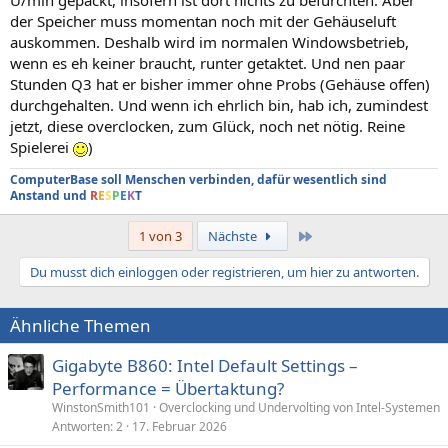
der Speicher muss momentan noch mit der Gehäuseluft
auskommen. Deshalb wird im normalen Windowsbetrieb,
wenn es eh keiner braucht, runter getaktet. Und nen paar
Stunden Q3 hat er bisher immer ohne Probs (Gehäuse offen)
durchgehalten. Und wenn ich ehrlich bin, hab ich, zumindest
jetzt, diese overclocken, zum Glück, noch net nötig. Reine
Spielerei
)
ComputerBase soll Menschen verbinden, dafür wesentlich sind
Anstand und
R
E
S
P
E
K
T
Letzte
1 von 3
Nächste
Du musst dich einloggen oder registrieren, um hier zu antworten.
Ähnliche Themen
Gigabyte B860: Intel Default Settings –
Performance = Übertaktung?
WinstonSmith101
Overclocking und Undervolting von Intel-Systemen
Antworten
2
17. Februar 2026