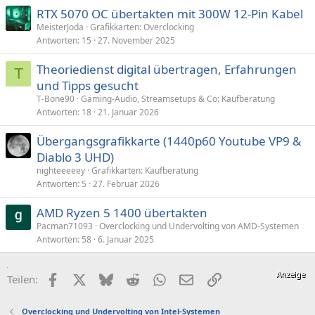
RTX 5070 OC übertakten mit 300W 12-Pin Kabel
MeisterJoda
Grafikkarten: Overclocking
Antworten
15
27. November 2025
Theoriedienst digital übertragen, Erfahrungen
T
und Tipps gesucht
T-Bone90
Gaming-Audio, Streamsetups & Co: Kaufberatung
Antworten
18
21. Januar 2026
Übergangsgrafikkarte (1440p60 Youtube VP9 &
Diablo 3 UHD)
nighteeeeey
Grafikkarten: Kaufberatung
Antworten
5
27. Februar 2026
AMD Ryzen 5 1400 übertakten
Pacman71093
Overclocking und Undervolting von AMD-Systemen
Antworten
58
6. Januar 2025
Facebook
X (Twitter)
Bluesky
Reddit
WhatsApp
E-Mail
Link
Teilen:
Overclocking und Undervolting von Intel-Systemen