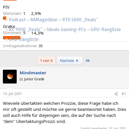
Regeln
PIV
Stimmen:
1
2,9%
Podcast
RAMageddon
RTX 5000 „Deals“
GraKa
RX 9000 „Deals“
Ideale Gaming-PCs
GPU-Rangliste
Stimmen:
5
14,3%
CPU-Rangliste
Umfrageteilnehmer
35
Letzte
1 von 3
Nächste
Mindmaster
Lt. Junior Grade
10. Juli 2001
#1
Wieviele übertakten welchen Prozzie, diese Frage habe ich
mir oft gestellt und möchte sie gerne beantwortet haben. Dies
soll auch Hilfe für diejenigen sein, die auf der Suche nach
"dem" ÜbertaktungsProzzi sind.
Zuletzt bearbeitet:
10. Juli 2001