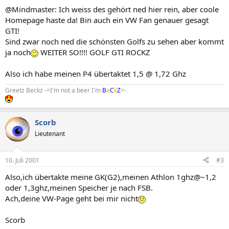
@Mindmaster: Ich weiss des gehört ned hier rein, aber coole
Homepage haste da! Bin auch ein VW Fan genauer gesagt
GTI!
Sind zwar noch ned die schönsten Golfs zu sehen aber kommt
ja noch
WEITER SO!!!! GOLF GTI ROCKZ
Also ich habe meinen P4 übertaktet 1,5 @ 1,72 Ghz
Greetz Beckz -=I'm not a beer I'm
B
e
C
k
Z
=-
Scorb
Lieutenant
10. Juli 2001
#3
Also,ich übertakte meine GK(G2),meinen Athlon 1ghz@~1,2
oder 1,3ghz,meinen Speicher je nach FSB.
Ach,deine VW-Page geht bei mir nicht
Scorb