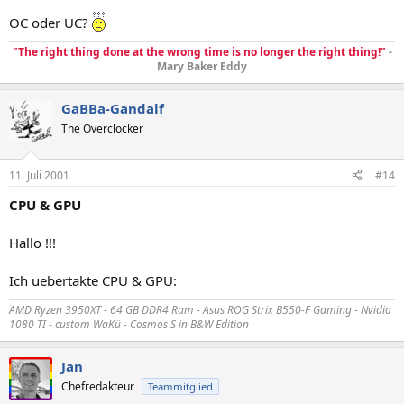
OC oder UC?
"The right thing done at the wrong time is no longer the right thing!"
-
Mary Baker Eddy
GaBBa-Gandalf
The Overclocker
11. Juli 2001
#14
CPU & GPU
Hallo !!!
Ich uebertakte CPU & GPU:
AMD Ryzen 3950XT - 64 GB DDR4 Ram - Asus ROG Strix B550-F Gaming - Nvidia
1080 TI - custom WaKü - Cosmos S in B&W Edition
Jan
Chefredakteur
Teammitglied