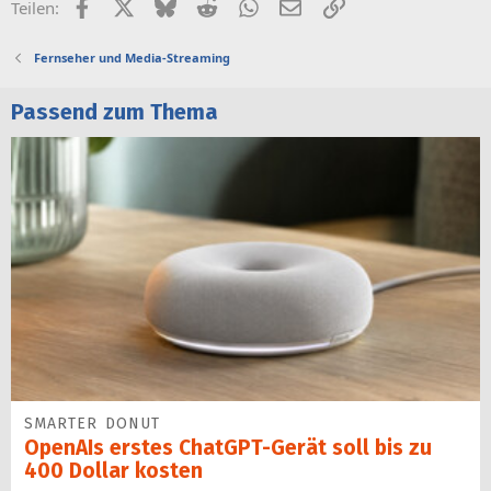
Facebook
X (Twitter)
Bluesky
Reddit
WhatsApp
E-Mail
Link
Teilen:
Fernseher und Media-Streaming
Passend zum Thema
SMARTER DONUT
OpenAIs erstes ChatGPT-Gerät soll bis zu
400 Dollar kosten