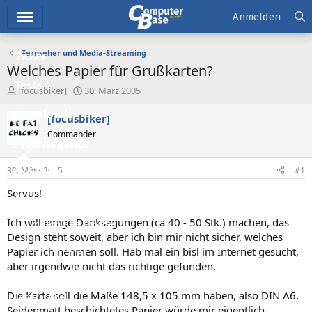
Hauptmenü
Anmelden
Fernseher und Media-Streaming
Ticker
Welches Papier für Grußkarten?
Tests
E
E
[focusbiker]
30. März 2005
r
r
Downloads
s
s
[focusbiker]
t
t
Commander
e
e
Preisvergleich
l
l
l
l
30. März 2005
#1
Forum
e
t
r
a
Servus!
Aktuelles
m
Ich will einige Danksagungen (ca 40 - 50 Stk.) machen, das
Empfohlene Inhalte
Design steht soweit, aber ich bin mir nicht sicher, welches
Neue Beiträge
Papier ich nehmen soll. Hab mal ein bisl im Internet gesucht,
aber irgendwie nicht das richtige gefunden.
Neueste Aktivitäten
Die Karte soll die Maße 148,5 x 105 mm haben, also DIN A6.
Leserartikel
Seidenmatt beschichtetes Papier würde mir eigentlich