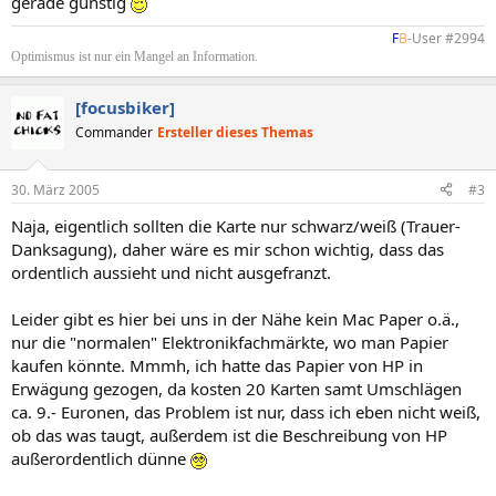
gerade günstig
F
B
-User #2994​
Optimismus ist nur ein Mangel an Information.
[focusbiker]
Commander
Ersteller dieses Themas
30. März 2005
#3
Naja, eigentlich sollten die Karte nur schwarz/weiß (Trauer-
Danksagung), daher wäre es mir schon wichtig, dass das
ordentlich aussieht und nicht ausgefranzt.
Leider gibt es hier bei uns in der Nähe kein Mac Paper o.ä.,
nur die "normalen" Elektronikfachmärkte, wo man Papier
kaufen könnte. Mmmh, ich hatte das Papier von HP in
Erwägung gezogen, da kosten 20 Karten samt Umschlägen
ca. 9.- Euronen, das Problem ist nur, dass ich eben nicht weiß,
ob das was taugt, außerdem ist die Beschreibung von HP
außerordentlich dünne