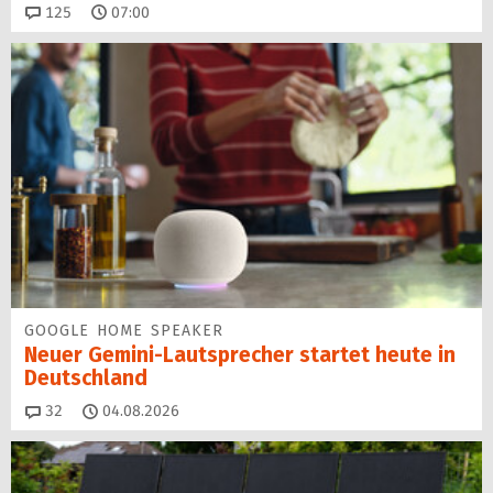
Kommentare
125
07:00
GOOGLE HOME SPEAKER
Neuer Gemini-Laut­spre­cher startet heu­te in
Deutschland
Kommentare
32
04.08.2026