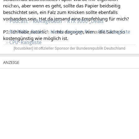
Regeln
reichen, aber wenn es geht, sollte das Papier beidseitig
beschichtet sein, ein Falz zum Knicken sollte ebenfalls
vorhanden sein. Hat da jemand eine Empfehlung für mich?
Podcast
RAMageddon
RTX 5000 „Deals“
PS: Ich habe natürlich nichts dagegen, wenn die Sache so
RX 9000 „Deals“
Ideale Gaming-PCs
GPU-Rangliste
kostengünstig wie möglich ist.
CPU-Rangliste
[focusbiker] ist offizieller Sponsor der Bundesrepublik Deutschland​