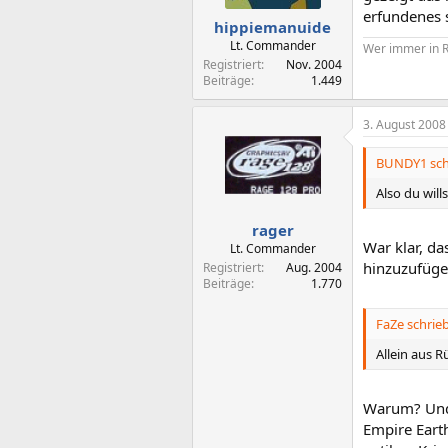
erfundenes s
hippiemanuide
Lt. Commander
Wer immer in R
Registriert
Nov. 2004
Beiträge
1.449
3. August 2008
BUNDY1 sch
Also du wills
rager
War klar, 
Lt. Commander
hinzuzufügen
Registriert
Aug. 2004
Beiträge
1.770
FaZe schrieb
Allein aus 
Warum? Und 
Empire Earth