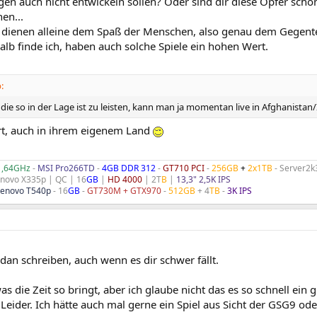
gen auch nicht entwickeln sollen? Oder sind dir diese Opfer sch
hen...
e dienen alleine dem Spaß der Menschen, also genau dem Gegent
alb finde ich, haben auch solche Spiele ein hohen Wert.
:
s die so in der Lage ist zu leisten, kann man ja momentan live in Afghanistan
rt, auch in ihrem eigenem Land
@1,64GHz
-
MSI Pro266TD
-
4GB DDR 312
-
GT710 PCI
-
256GB
+
2x1TB
- Server2k
enovo X335p | QC | 16
GB
|
HD 4000
| 2T
B
|
13,3" 2,5K IPS
Lenovo T540p
- 16
GB
-
GT730M + GTX970
-
512GB
+ 4
TB
-
3K IPS
dan schreiben, auch wenn es dir schwer fällt.
s die Zeit so bringt, aber ich glaube nicht das es so schnell ein 
Leider. Ich hätte auch mal gerne ein Spiel aus Sicht der GSG9 ode