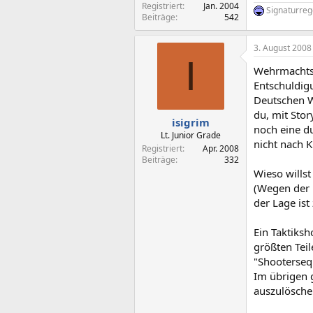
Registriert
Jan. 2004
Signaturrege
Beiträge
542
3. August 2008
I
Wehrmachtss
Entschuldigu
Deutschen W
du, mit Sto
isigrim
noch eine du
Lt. Junior Grade
nicht nach K
Registriert
Apr. 2008
Beiträge
332
Wieso willst
(Wegen der 
der Lage ist
Ein Taktiks
größten Teil
"Shooterseq
Im übrigen 
auszulösche