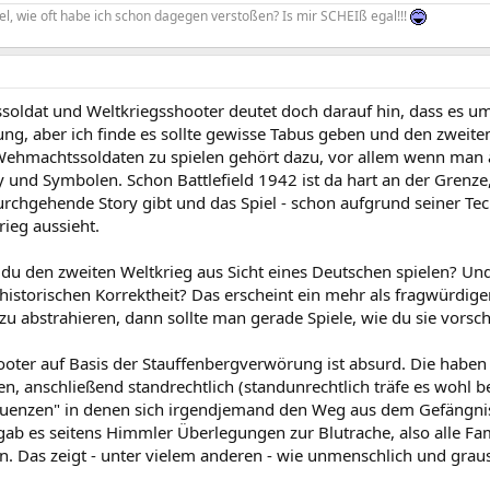
l, wie oft habe ich schon dagegen verstoßen? Is mir SCHEIß egal!!!
oldat und Weltkriegsshooter deutet doch darauf hin, dass es um
ng, aber ich finde es sollte gewisse Tabus geben und den zweiten
ehmachtssoldaten zu spielen gehört dazu, vor allem wenn man all
ry und Symbolen. Schon Battlefield 1942 ist da hart an der Gren
rchgehende Story gibt und das Spiel - schon aufgrund seiner Tec
rieg aussieht.
 du den zweiten Weltkrieg aus Sicht eines Deutschen spielen? Un
historischen Korrektheit? Das erscheint ein mehr als fragwürdig
 zu abstrahieren, dann sollte man gerade Spiele, wie du sie vorschl
hooter auf Basis der Stauffenbergverwörung ist absurd. Die habe
en, anschließend standrechtlich (standunrechtlich träfe es wohl b
uenzen" in denen sich irgendjemand den Weg aus dem Gefängnis 
gab es seitens Himmler Überlegungen zur Blutrache, also alle Fa
n. Das zeigt - unter vielem anderen - wie unmenschlich und gra