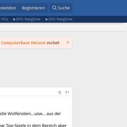
nmelden
Registrieren
Suche
g-PCs
GPU-Rangliste
CPU-Rangliste
m
ComputerBase Discord
vorbei!
#1
tle Wolfenstein...usw... aus der
war Top-Spiele in dem Bereich aber