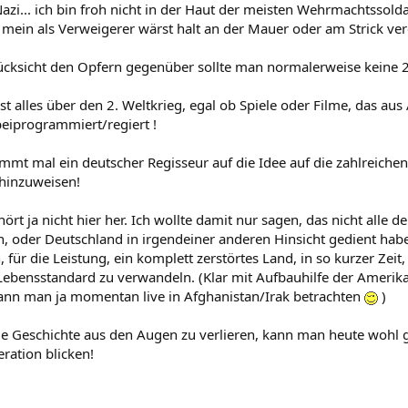
azi... ich bin froh nicht in der Haut der meisten Wehrmachtssolda
 mein als Verweigerer wärst halt an der Mauer oder am Strick ve
Rücksicht den Opfern gegenüber sollte man normalerweise keine 2.
st alles über den 2. Weltkrieg, egal ob Spiele oder Filme, das 
beiprogrammiert/regiert !
ommt mal ein deutscher Regisseur auf die Idee auf die zahlreichen,
hinzuweisen!
ört ja nicht hier her. Ich wollte damit nur sagen, das nicht alle 
, oder Deutschland in irgendeiner anderen Hinsicht gedient haben,
, für die Leistung, ein komplett zerstörtes Land, in so kurzer Zeit
bensstandard zu verwandeln. (Klar mit Aufbauhilfe der Amerikane
 kann man ja momentan live in Afghanistan/Irak betrachten
)
ie Geschichte aus den Augen zu verlieren, kann man heute wohl g
eration blicken!