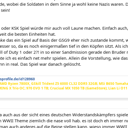
e, wobei die Soldaten in dem Sinne ja wohl keine Nazis waren. Die
 sein!
 oder KSK Spiel würde mir auch voll Laune machen. Einfach auch
weit die besten Einheiten hat.
nke das ein Spiel auf Basis der GSG9 eher nich zustande kommt,
sser so, da es noch einigermaßen tief in den Köpfen sitzt. Als 
all of Duty 1 oder 2?! in so einer Sandmission gerade den Brude
e ich es einfach net mehr spielen. Allein die Vorstellung, wie d
n in real. Das Spiel war danach gelöscht.
sprofile.de/id128960
AMD Ryzen 7800X, GSkill Trident Z5 6000 CL32 DDR5 32GB; MSi B650 Tomahaw
NG X Trio OC; 970 EVO 1 TB; Cruciual MX 1050 TB (GameStore); Lian Li O1
a auch aus der sicht eines deutschen Widerstandskämpfers spiele
m WWII Theme ziemlich die nase voll hab. es ist doch eh immer n
 man auch anderes auf die Beine stellen kann. wieso immer WWII