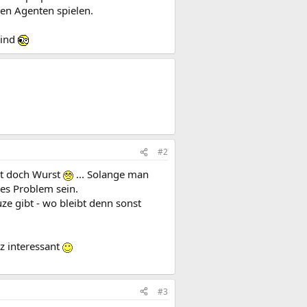
en Agenten spielen.
sind
#2
st doch Wurst
... Solange man
res Problem sein.
ze gibt - wo bleibt denn sonst
z interessant
#3