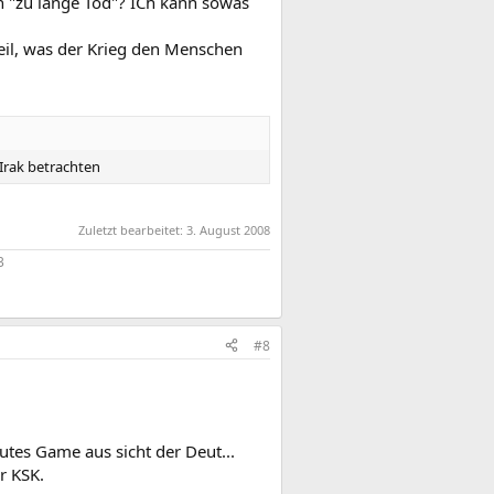
on "zu lange Tod"? ICh kann sowas
eil, was der Krieg den Menschen
/Irak betrachten
Zuletzt bearbeitet:
3. August 2008
3
#8
gutes Game aus sicht der Deut...
r KSK.