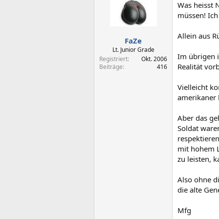
Was heisst N
müssen! Ich
Allein aus 
FaZe
Lt. Junior Grade
Im übrigen i
Registriert
Okt. 2006
Realität vor
Beiträge
416
Vielleicht k
amerikaner 
Aber das geh
Soldat waren
respektieren
mit hohem Le
zu leisten,
Also ohne d
die alte Gen
Mfg