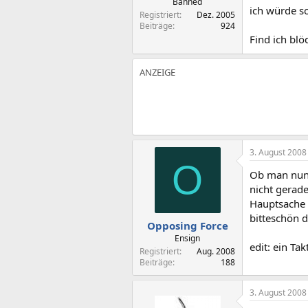
Banned
ich würde s
Registriert
Dez. 2005
Beiträge
924
Find ich blö
3. August 2008
O
Ob man nun 
nicht gerade
Hauptsache e
bitteschön d
Opposing Force
Ensign
edit: ein Ta
Registriert
Aug. 2008
Beiträge
188
3. August 2008