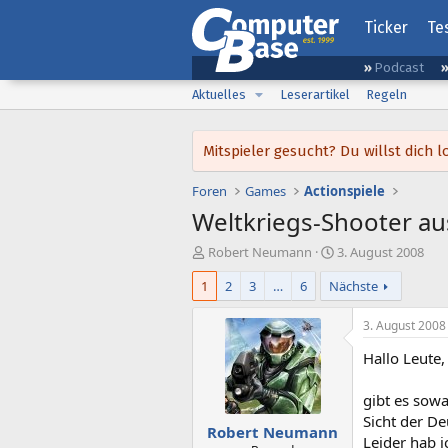
Ticker
Te
Podcast
Aktuelles
Leserartikel
Regeln
Mitspieler gesucht? Du willst dic
Foren
Games
Actionspiele
Weltkriegs-Shooter au
E
E
Robert Neumann
3. August 2008
r
r
1
2
3
…
6
Nächste
s
s
t
t
e
e
3. August 2008
l
l
Hallo Leute,
l
l
e
t
r
a
gibt es sowa
m
Sicht der De
Robert Neumann
Leider hab i