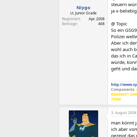
steuern würd
Niygo
ja x-beliebig
Lt. Junior Grade
Registriert
Apr. 2008
@ Topic
Beiträge
468
So ein GSG9
Polizei welt
Aber ich de
wohl auch be
das ich in C
würde, konnt
geht und dan
http://www.sy
Components:
RX6900XT GAMI
750W
3. August 2008
man könnt j
ich aber vo
gezeigt das