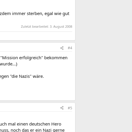
tzdem immer sterben, egal wie gut
Zuletzt bearbeitet:
3. August 2008
#4
l "Mission erfolgreich" bekommen
wurde...)
egen "die Nazis" wäre.
#5
r auch mal einen deutschen Hero
muss, noch das er ein Nazi gerne