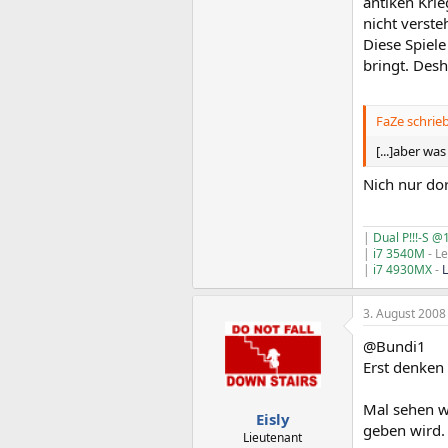
antiken Krie
nicht verste
Diese Spiel
bringt. Desh
FaZe schrieb
[...]aber wa
Nich nur do
|
Dual P!!!-S 
|
i7 3540M
- L
|
i7 4930MX
-
3. August 2008
@Bundi1
Erst denken 
Mal sehen wa
Eisly
geben wird. 
Lieutenant