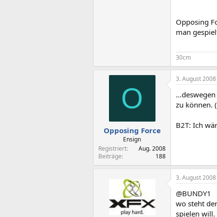
Opposing Fo
man gespiel
30cm
3. August 2008
O
...deswegen
zu können. (
B2T: Ich wär
Opposing Force
Ensign
Registriert
Aug. 2008
Beiträge
188
3. August 2008
@BUNDY1
wo steht den
spielen will