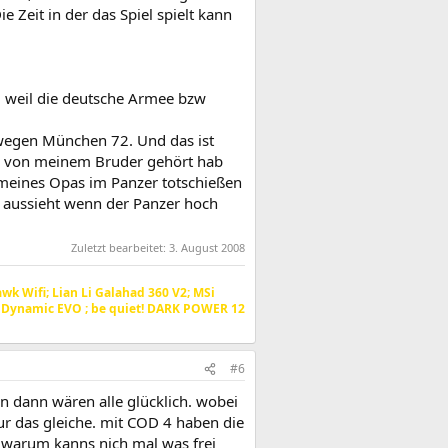
 Zeit in der das Spiel spielt kann
, weil die deutsche Armee bzw
 wegen München 72. Und das ist
ich von meinem Bruder gehört hab
r meines Opas im Panzer totschießen
as aussieht wenn der Panzer hoch
Zuletzt bearbeitet:
3. August 2008
k Wifi; Lian Li Galahad 360 V2; MSi
1 Dynamic EVO ; be quiet! DARK POWER 12
#6
n dann wären alle glücklich. wobei
ur das gleiche. mit COD 4 haben die
 warum kanns nich mal was frei