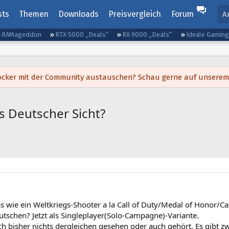
sts
Themen
Downloads
Preisvergleich
Forum
A
RAMageddon
RTX 5000 „Deals“
RX 9000 „Deals“
Ideale Gamin
h locker mit der Community austauschen? Schau gerne auf unsere
s Deutscher Sicht?
s wie ein Weltkriegs-Shooter a la Call of Duty/Medal of Honor/Cas
utschen? Jetzt als Singleplayer(Solo-Campagne)-Variante.
ch bisher nichts dergleichen gesehen oder auch gehört. Es gibt z