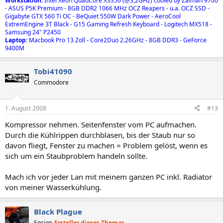
Workstation:
Intel Xeon QuadCore X3350 (@3,2GHz) cooled by Zalman 9700
- ASUS P5K Premium - 8GB DDR2 1066 MHz OCZ Reapers - u.a. OCZ SSD -
Gigabyte GTX 560 Ti OC - BeQuiet 550W Dark Power - AeroCool
ExtremEngine 3T Black - G15 Gaming Refresh Keyboard - Logitech MX518 -
Samsung 24" P2450
Laptop:
Macbook Pro 13 Zoll - Core2Duo 2.26GHz - 8GB DDR3 - GeForce
9400M
Tobi41090
Commodore
1. August 2008
#13
Kompressor nehmen. Seitenfenster vom PC aufmachen.
Durch die Kühlrippen durchblasen, bis der Staub nur so
davon fliegt, Fenster zu machen = Problem gelöst, wenn es
sich um ein Staubproblem handeln sollte.
Mach ich vor jeder Lan mit meinem ganzen PC inkl. Radiator
von meiner Wasserkühlung.
Black Plague
Ensign
Ersteller dieses Themas