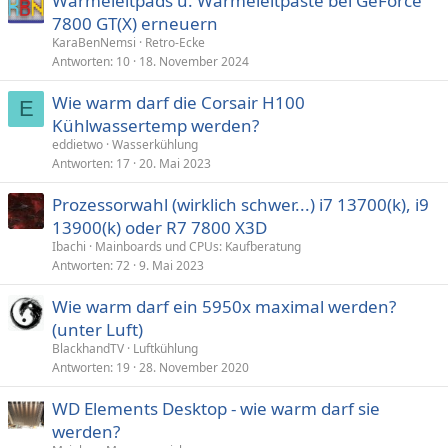
Wärmeleitpads u. Wärmeleitpaste bei GeForce
7800 GT(X) erneuern
KaraBenNemsi
Retro-Ecke
Antworten
10
18. November 2024
Wie warm darf die Corsair H100
E
Kühlwassertemp werden?
eddietwo
Wasserkühlung
Antworten
17
20. Mai 2023
Prozessorwahl (wirklich schwer...) i7 13700(k), i9
13900(k) oder R7 7800 X3D
Ibachi
Mainboards und CPUs: Kaufberatung
Antworten
72
9. Mai 2023
Wie warm darf ein 5950x maximal werden?
(unter Luft)
BlackhandTV
Luftkühlung
Antworten
19
28. November 2020
WD Elements Desktop - wie warm darf sie
werden?