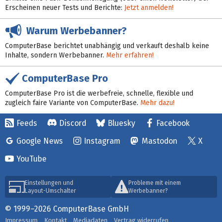
Erscheinen neuer Tests und Berichte:
Jetzt anmelden!
Warum Werbebanner?
ComputerBase berichtet unabhängig und verkauft deshalb keine
Inhalte, sondern Werbebanner.
Mehr erfahren!
ComputerBase Pro
ComputerBase Pro ist die werbefreie, schnelle, flexible und
zugleich faire Variante von ComputerBase.
Mehr dazu!
Feeds
Discord
Bluesky
Facebook
Google News
Instagram
Mastodon
X
YouTube
Einstellungen und
Probleme mit einem
Layout-Umschalter
Werbebanner?
© 1999–2026 ComputerBase GmbH
Impressum
Kontakt
Mediadaten
Vertrag widerrufen