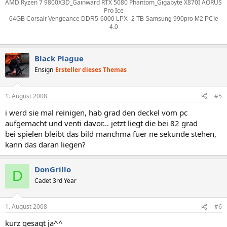
AMD Ryzen 7 9800X3D_Gainward RTX 5080 Phantom_Gigabyte X870I AORUS
Pro Ice
64GB Corsair Vengeance DDR5-6000 LPX_2 TB Samsung 990pro M2 PCIe
4.0
Black Plague
Ensign
Ersteller dieses Themas
1. August 2008
#5
i werd sie mal reinigen, hab grad den deckel vom pc
aufgemacht und venti davor... jetzt liegt die bei 82 grad
bei spielen bleibt das bild manchma fuer ne sekunde stehen,
kann das daran liegen?
DonGrillo
D
Cadet 3rd Year
1. August 2008
#6
kurz gesagt ja^^