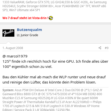
1333 ValueRAM, Geforce GTX 570, LG GH24LS50 & GGC-H20L, 4x Samsung
HD204UI, Scythe Stronger 600W 80+, Acer P246HBMID 24" TFT, WinXP x86
SP3, Win7 Ultimate x64 SP1
Wo 7 drauf steht ist Vista drin !
Butzenqualm
Lt. Junior Grade
1. August 2008
#9
@ marcol1979
125° finde ich reichlich hoch für eine GPU. Ich finde alles über
100° eigentlich schon zu viel.
Bau den Kühler mal ab mach die WLP runter und neue drauf
und reinige den Lüfter, das könnte dein Problem lösen.
System
: Asus P5W DH Deluxe
//
Intel Core 2 Duo E6700 @ 2*3,1 GHZ
//
Gainward Bliss 8800 GTX @ OC 575/1475/2030
//
4*1024 MB DDR2-800
Mushkin CL5
//
Samsung HD252KJ
//
LG GSA-H30N
//
Be quiet! 600W
Straight Power
//
Thermaltake Kandalf LCS
//
Acer AL2216WsD + Philips
170S
//
Logitech G15 & MX 518
//
Logitech X-530
//
Windows XP Home
Edition ( Service Pack 3 )
//
3DMark06: 12250 Pkt.