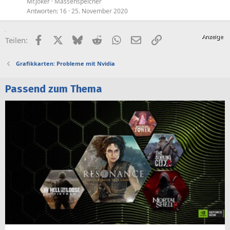
Mr.joker
Massenspeicher
Antworten
16
25. November 2020
Facebook
X (Twitter)
Bluesky
Reddit
WhatsApp
E-Mail
Link
Teilen:
Grafikkarten: Probleme mit Nvidia
Passend zum Thema