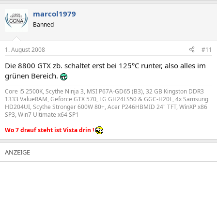
marcol1979
Banned
1. August 2008
#11
Die 8800 GTX zb. schaltet erst bei 125°C runter, also alles im
grünen Bereich.
Core i5 2500K, Scythe Ninja 3, MSI P67A-GD65 (B3), 32 GB Kingston DDR3
1333 ValueRAM, Geforce GTX 570, LG GH24LS50 & GGC-H20L, 4x Samsung
HD204UI, Scythe Stronger 600W 80+, Acer P246HBMID 24" TFT, WinXP x86
SP3, Win7 Ultimate x64 SP1
Wo 7 drauf steht ist Vista drin !