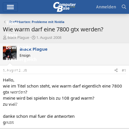
Hauptmenü
Anmelden
Grafikkarten: Probleme mit Nvidia
Ticker
Wie warm darf eine 7800 gtx werden?
Tests
E
E
Black Plague
1. August 2008
r
r
Downloads
s
s
Black Plague
t
t
Ensign
e
e
Preisvergleich
l
l
l
l
1. August 2008
#1
Forum
e
t
r
a
Hallo,
Aktuelles
m
wie im Titel schon steht, wie warm darf eigentlich eine 7800
gtx werden?
Empfohlene Inhalte
meine wird bei spielen bis zu 108 grad warm?
Neue Beiträge
zu viel?
Neueste Aktivitäten
danke schon mal fuer die antworten
gruss
Leserartikel