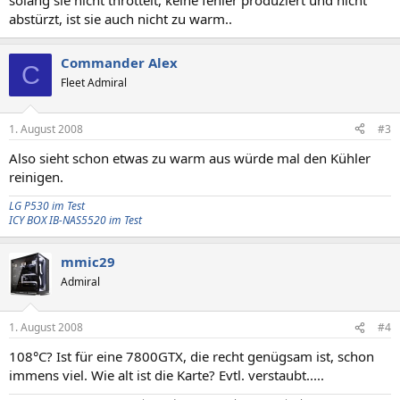
solang sie nicht throttelt, keine fehler produziert und nicht
abstürzt, ist sie auch nicht zu warm..
Commander Alex
C
Fleet Admiral
1. August 2008
#3
Also sieht schon etwas zu warm aus würde mal den Kühler
reinigen.
LG P530 im Test
ICY BOX IB-NAS5520 im Test
mmic29
Admiral
1. August 2008
#4
108°C? Ist für eine 7800GTX, die recht genügsam ist, schon
immens viel. Wie alt ist die Karte? Evtl. verstaubt.....