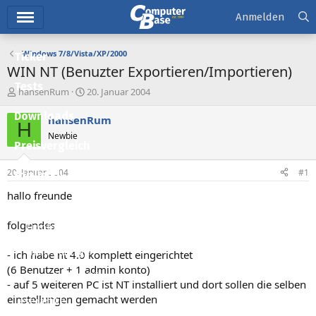
Hauptmenü
Anmelden
Windows 7/8/Vista/XP/2000
Ticker
WIN NT (Benuzter Exportieren/Importieren)
Tests
E
E
hansenRum
20. Januar 2004
r
r
Downloads
s
s
hansenRum
H
t
t
Newbie
e
e
Preisvergleich
l
l
l
l
20. Januar 2004
#1
Forum
e
t
r
a
hallo freunde
Aktuelles
m
folgendes
Empfohlene Inhalte
Neue Beiträge
- ich habe nt 4.0 komplett eingerichtet
(6 Benutzer + 1 admin konto)
Neueste Aktivitäten
- auf 5 weiteren PC ist NT installiert und dort sollen die selben
einstellungen gemacht werden
Leserartikel