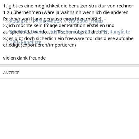
Regeln
1.)gibt es eine möglichkeit die benutzer-struktur von rechner
1 zu übernehmen (wäre ja wahnsinn wenn ich die anderen
Rechner von Hand genauso einrichten müßte)
Podcast
RAMageddon
RTX 5000 „Deals“
2.)ich möchte kein Image der Partition erstellen und
aufspielen da Windows NT schon überall drauf ist
RX 9000 „Deals“
Ideale Gaming-PCs
GPU-Rangliste
3.)es gibt doch sicherlich ein freeware tool das diese aufgabe
CPU-Rangliste
erledigt (exportieren/importieren)
vielen dank freunde