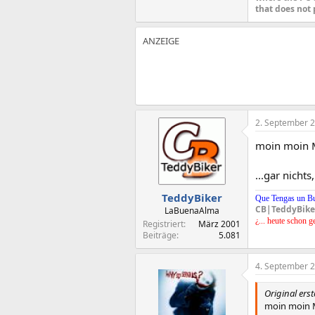
that does not 
2. September 
moin moin 
...gar nicht
TeddyBiker
Que Tengas un B
CB|TeddyBike
LaBuenaAlma
¿... heute schon g
Registriert
März 2001
Beiträge
5.081
4. September 
Original erst
moin moin 