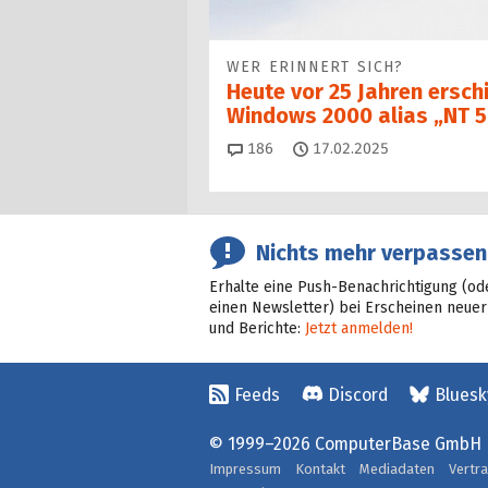
WER ERINNERT SICH?
Heute vor 25 Jahren ersch
Windows 2000 alias „NT 5
Kommentare
186
17.02.2025
Nichts mehr verpassen
Erhalte eine Push-Benachrichtigung (od
einen Newsletter) bei Erscheinen neuer
und Berichte:
Jetzt anmelden!
Feeds
Discord
Bluesk
© 1999–2026 ComputerBase GmbH
Impressum
Kontakt
Mediadaten
Vertr