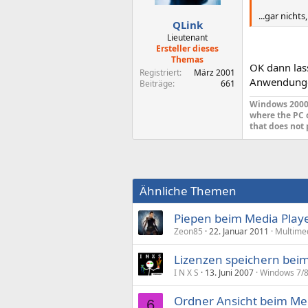
...gar nicht
QLink
Lieutenant
Ersteller dieses
Themas
OK dann las
Registriert
März 2001
Anwendungen
Beiträge
661
Windows 2000 
where the PC 
that does not 
Ähnliche Themen
Piepen beim Media Playe
Zeon85
22. Januar 2011
Multime
Lizenzen speichern beim
I N X S
13. Juni 2007
Windows 7/8
Ordner Ansicht beim Med
6