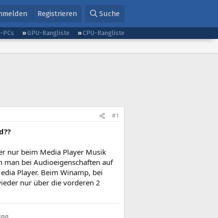
nmelden
Registrieren
Suche
g-PCs
GPU-Rangliste
CPU-Rangliste
#1
d??
er nur beim Media Player Musik
n man bei Audioeigenschaften auf
Media Player. Beim Winamp, bei
eder nur über die vorderen 2
ing