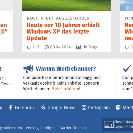
NOCH NICHT AUSGESTORBEN
WI
ien
Heute vor 10 Jahren erhielt
Ne
.0“
Windows XP das letzte
Wi
Update
ne
Kommentare
217
08.04.2024
Umfrage
6
Warum Werbebanner?
!
ComputerBase berichtet unabhängig und
Compu
er
verkauft deshalb keine Inhalte, sondern
schne
 Tests
Werbebanner.
Mehr erfahren!
von 
y
Facebook
Google News
Instagram
Mas
Einstellun
Layout-Um
ag widerrufen
Vertrag kündigen
Barrierefreiheit