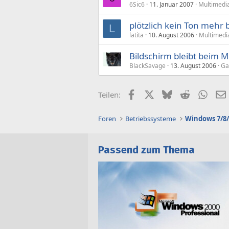
6Sic6
11. Januar 2007
Multimedi
plötzlich kein Ton mehr
L
latita
10. August 2006
Multimedi
Bildschirm bleibt beim M
BlackSavage
13. August 2006
Ga
Facebook
X (Twitter)
Bluesky
Reddit
What
Teilen:
Foren
Betriebssysteme
Windows 7/8/
Passend zum Thema