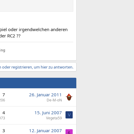
Spiel oder irgendwelchen anderen
der RC2 ??
ing
 oder registrieren, um hier zu antworten.
7
26. Januar 2011
206
De-M-oN
4
15. Juni 2007
V
073
Vegeta59
3
12. Januar 2007
6