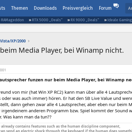
sts
Themen
Downloads
Preisvergleich
Forum
A
RAMageddon
RTX 5000 „Deals“
RX 9000 „Deals“
Ideale Gamin
Vista/XP/2000
 beim Media Player, bei Winamp nicht.
2001
Lautsprecher funzen nur beim Media Player, bei Winamp ne
reund von mir (hat Win XP RC2) kann man über alle 4 Lautsprech
s oder was auch immer) hören. Er hat den SB Live Value und wen
ellt, dann gehen zwar alle 4 Lautsprecher, aber eben nur beim 
r irgendeinem anderen Programm bzw. Spiel kommt der Sound wi
r. Was kann man da tun??
already contains features such as the human discipline component,
can send an electric shock through the keyboard if the human does someth