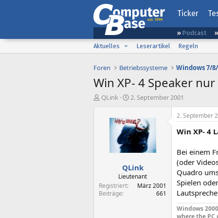
Ticker
Te
Podcast
Aktuelles
Leserartikel
Regeln
Foren
Betriebssysteme
Windows 7/8/
Win XP- 4 Speaker nur
E
E
QLink
2. September 2001
r
r
s
s
2. September 
t
t
Win XP- 4 
e
e
l
l
l
l
Bei einem F
e
t
(oder Video
QLink
r
a
Quadro umst
m
Lieutenant
Spielen ode
Registriert
März 2001
Lautspreche
Beiträge
661
Windows 2000 
where the PC 