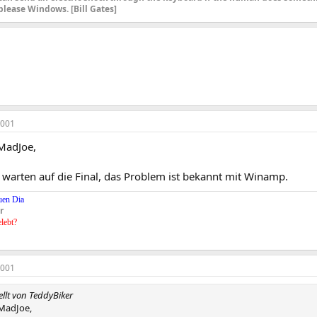
please Windows. [Bill Gates]
2001
MadJoe,
s, warten auf die Final, das Problem ist bekannt mit Winamp.
uen Dia
r
elebt?
2001
ellt von TeddyBiker
MadJoe,