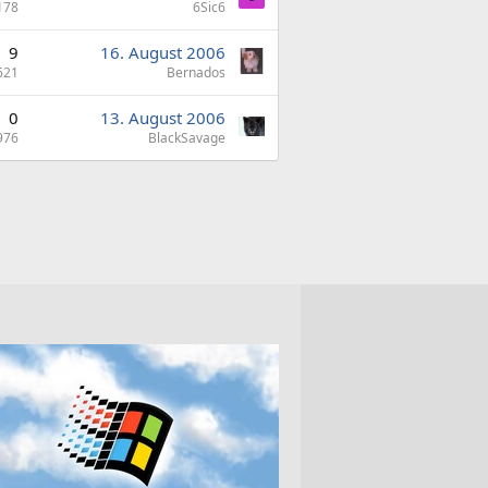
178
6Sic6
9
16. August 2006
621
Bernados
0
13. August 2006
976
BlackSavage