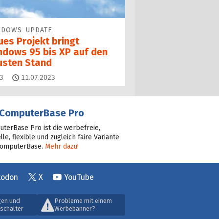
NDOWS UPDATE
ues Projekt bringt
ndows 95 bis XP auf den
usten Stand
Kommentare
3
11.07.2023
ComputerBase Pro
terBase Pro ist die werbefreie,
lle, flexible und zugleich faire Variante
ComputerBase.
Mehr dazu!
todon
X
YouTube
gen und
Probleme mit einem
schalter
Werbebanner?