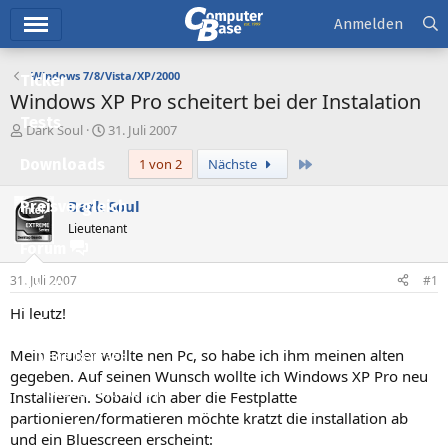
Hauptmenü
Anmelden
Windows 7/8/Vista/XP/2000
Ticker
Windows XP Pro scheitert bei der Instalation
Tests
E
E
Dark Soul
31. Juli 2007
r
r
Letzte
Downloads
1 von 2
Nächste
s
s
t
t
e
e
Dark Soul
Preisvergleich
l
l
Lieutenant
l
l
Forum
e
t
r
a
31. Juli 2007
#1
Aktuelles
m
Hi leutz!
Empfohlene Inhalte
Mein Bruder wollte nen Pc, so habe ich ihm meinen alten
Neue Beiträge
gegeben. Auf seinen Wunsch wollte ich Windows XP Pro neu
Neueste Aktivitäten
Installieren. Sobald ich aber die Festplatte
partionieren/formatieren möchte kratzt die installation ab
Leserartikel
und ein Bluescreen erscheint: