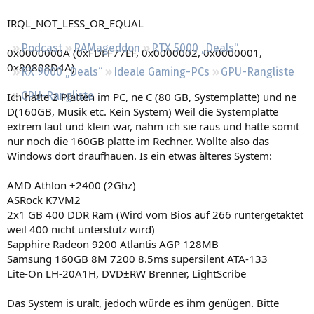
Regeln
IRQL_NOT_LESS_OR_EQUAL
Podcast
RAMageddon
RTX 5000 „Deals“
0x0000000A (0xFDFF77EF, 0x0000002, 0x0000001,
0x80808D4A)
RX 9000 „Deals“
Ideale Gaming-PCs
GPU-Rangliste
CPU-Rangliste
Ich hatte 2 Platten im PC, ne C (80 GB, Systemplatte) und ne
D(160GB, Musik etc. Kein System) Weil die Systemplatte
extrem laut und klein war, nahm ich sie raus und hatte somit
nur noch die 160GB platte im Rechner. Wollte also das
Windows dort draufhauen. Is ein etwas älteres System:
AMD Athlon +2400 (2Ghz)
ASRock K7VM2
2x1 GB 400 DDR Ram (Wird vom Bios auf 266 runtergetaktet
weil 400 nicht unterstütz wird)
Sapphire Radeon 9200 Atlantis AGP 128MB
Samsung 160GB 8M 7200 8.5ms supersilent ATA-133
Lite-On LH-20A1H, DVD±RW Brenner, LightScribe
Das System is uralt, jedoch würde es ihm genügen. Bitte