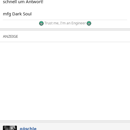
schnell um Antwort!
mfg Dark Soul
Trust me, I'm an Engineer
göschle