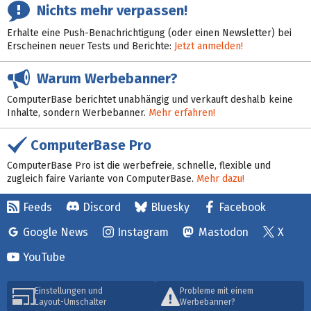
Nichts mehr verpassen!
Erhalte eine Push-Benachrichtigung (oder einen Newsletter) bei
Erscheinen neuer Tests und Berichte:
Jetzt anmelden!
Warum Werbebanner?
ComputerBase berichtet unabhängig und verkauft deshalb keine
Inhalte, sondern Werbebanner.
Mehr erfahren!
ComputerBase Pro
ComputerBase Pro ist die werbefreie, schnelle, flexible und
zugleich faire Variante von ComputerBase.
Mehr dazu!
Feeds
Discord
Bluesky
Facebook
Google News
Instagram
Mastodon
X
YouTube
Einstellungen und
Probleme mit einem
Layout-Umschalter
Werbebanner?