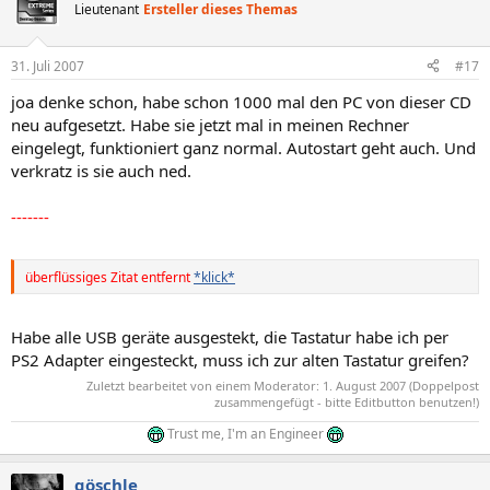
Lieutenant
Ersteller dieses Themas
31. Juli 2007
#17
joa denke schon, habe schon 1000 mal den PC von dieser CD
neu aufgesetzt. Habe sie jetzt mal in meinen Rechner
eingelegt, funktioniert ganz normal. Autostart geht auch. Und
verkratz is sie auch ned.
-------
überflüssiges Zitat entfernt
*klick*
Habe alle USB geräte ausgestekt, die Tastatur habe ich per
PS2 Adapter eingesteckt, muss ich zur alten Tastatur greifen?
Zuletzt bearbeitet von einem Moderator:
1. August 2007
(Doppelpost
zusammengefügt - bitte Editbutton benutzen!)
Trust me, I'm an Engineer
göschle