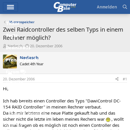
Hauptmenü
Anmelden
Massenspeicher
Ticker
Zwei Raidcontroller des selben Typs in einem
Tests
Rechner möglich?
E
E
Nedasch
20. Dezember 2006
Downloads
r
r
s
s
Nedasch
Preisvergleich
t
t
Cadet 4th Year
e
e
l
l
Forum
l
l
20. Dezember 2006
#1
e
t
Aktuelles
r
a
Hi,
m
Empfohlene Inhalte
Ich hab bereits einen Controller des Typs "DawiControl DC-
Neue Beiträge
154 RAID Controller" in meinen Rechner verbaut.
Da ich mir letztens eine neue Platte gekauft hab und das
Neueste Aktivitäten
sicher nicht die letzte im leben meines Rechers war
, wollt
Leserartikel
ich mal fragen ob es möglich ist noch einen Controller des