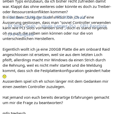
selben Typs einzubaun, da ich bisher recht zufrieden damit
Regeln
war. Klappt das ohne weiteres oder könnte es doch zu Treiber-
oder Ressourcenkonflikten kommen?
Bei der Benutzung der Suchfunktion bin ich auf eine
Podcast
RAMageddon
RTX 5000 „Deals“
Äusserung gestossen, dass man "soviel Controller verwenden
RX 9000 „Deals“
Ideale Gaming-PCs
GPU-Rangliste
kann wie PCI Slots vorhanden sind", doch es stand nirgends
ob es auch die selben sein können oder nur die von
CPU-Rangliste
unterschiedlichen Herstellern.
Eigentlich wollt ich ja eine 200GB Platte die am onboard Raid
angeschlossen ist ersetzen, weil sie aus dem letzten Loch
pfeift, allerdings macht mir Windows da einen Strich durch
die Rehnung, weil es nicht mehr startet und die Meldung
kommt, dass sich die Festplattenkonfiguration geändert habe
Ausserdem spiel ich eh schon länger mit dem Gedanken mir
einen zweiten Controller zuzulegen.
Hat jemand von euch bereits derartige Erfahrungen gemacht
um mir die Frage zu beantworten?
mfg Nedasch