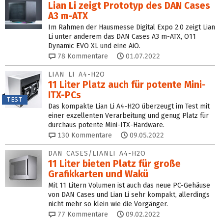
Lian Li zeigt Prototyp des DAN Cases
A3 m-ATX
Im Rahmen der Hausmesse Digital Expo 2.0 zeigt Lian
Li unter anderem das DAN Cases A3 m-ATX, O11
Dynamic EVO XL und eine AiO.
78
Kommentare
01.07.2022
LIAN LI A4-H2O
11 Liter Platz auch für potente Mini-
ITX-PCs
TEST
Das kompakte Lian Li A4-H2O überzeugt im Test mit
einer exzellenten Verarbeitung und genug Platz für
durchaus potente Mini-ITX-Hardware.
130
Kommentare
09.05.2022
DAN CASES/LIANLI A4-H2O
11 Liter bieten Platz für große
Grafikkarten und Wakü
Mit 11 Litern Volumen ist auch das neue PC-Gehäuse
von DAN Cases und Lian Li sehr kompakt, allerdings
nicht mehr so klein wie die Vorgänger.
77
Kommentare
09.02.2022