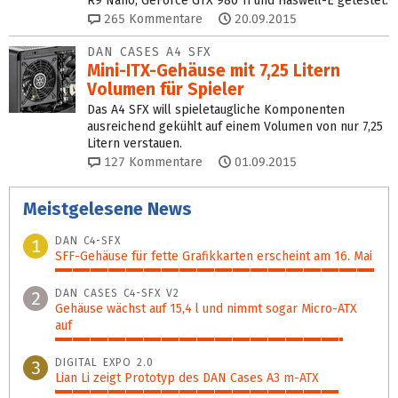
R9 Nano, GeForce GTX 980 Ti und Haswell-E getestet.
265
Kommentare
20.09.2015
DAN CASES A4 SFX
Mini-ITX-Gehäuse mit 7,25 Litern
Volumen für Spieler
Das A4 SFX will spieletaugliche Komponenten
ausreichend gekühlt auf einem Volumen von nur 7,25
Litern verstauen.
127
Kommentare
01.09.2015
Meistgelesene News
DAN C4-SFX
1
SFF-Gehäuse für fette Grafik­karten erscheint am 16. Mai
100%
DAN CASES C4-SFX V2
2
Gehäuse wächst auf 15,4 l und nimmt sogar Micro-ATX
auf
90%
DIGITAL EXPO 2.0
3
Lian Li zeigt Prototyp des DAN Cases A3 m-ATX