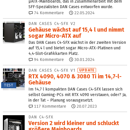
µATX-Mainboards, das in Zusammenarbeit mit dem
SFF-Spezialisten DAN Cases entworfen wurde.
74
Kommentare
22.05.2024
DAN CASES C4-SFX V2
Gehäuse wächst auf 15,4 l und nimmt
sogar Micro-ATX auf
Das DAN Cases C4-SFX wächst in der zweiten Version
auf 15,4 l und bietet sogar Micro-ATX-Platinen und
4,4-Slot-Grafikkarten Platz.
94
Kommentare
30.01.2024
DAN CASES C4-SFX V1
UPDATE
RTX 4090, 4070 & 3080 Ti im 14,7-l-
Gehäuse
TEST
Im 14,7 l kompakten DAN Cases C4-SFX lassen sich
selbst Gaming-PCs mit RTX 4090 verstauen, oder? Ja,
in der Tat – Planung vorausgesetzt.
117
Kommentare
20.07.2023
DAN C4-SFX
Version 2 wird kleiner und schluckt
größere Mainboards