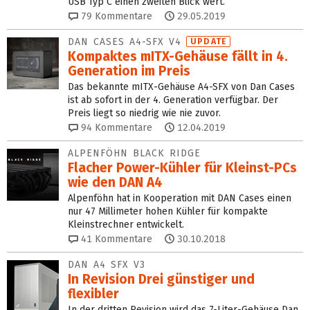
USB Typ C einen zweiten Blick wert.
79
Kommentare
29.05.2019
DAN CASES A4-SFX V4
UPDATE
Kompaktes mITX-Gehäuse fällt in 4.
Generation im Preis
Das bekannte mITX-Gehäuse A4-SFX von Dan Cases
ist ab sofort in der 4. Generation verfügbar. Der
Preis liegt so niedrig wie nie zuvor.
94
Kommentare
12.04.2019
ALPENFÖHN BLACK RIDGE
Flacher Power-Kühler für Kleinst-PCs
wie den DAN A4
Alpenföhn hat in Kooperation mit DAN Cases einen
nur 47 Millimeter hohen Kühler für kompakte
Kleinstrechner entwickelt.
41
Kommentare
30.10.2018
DAN A4 SFX V3
In Revision Drei günstiger und
flexibler
In der dritten Revision wird das 7-Liter-Gehäuse Dan