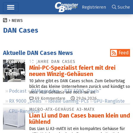
Hauptmenü
Anmelden
Registrieren
Suche
NEWS
Ticker
DAN Cases
Tests
Downloads
Aktuelle DAN Cases News
Feed
Preisvergleich
10 JAHRE DAN CASES
Mini-PC-Spezialist feiert mit drei
neuen Winzig-Gehäusen
Forum
10 Jahre gibt es DAN Cases schon. Zum Geburtstag
blickt das kleine Unternehmen zurück und kündigt so
Podcast
RAMageddon
RTX 5000 „Deals“
viele Mini-Gehäuse wie noch nie an.
69
Kommentare
29.04.2026
RX 9000 „Deals“
Ideale Gaming-PCs
GPU-Rangliste
MICRO-ATX-GEHÄUSE A3-MATX
CPU-Rangliste
Lian Li und Dan Cases bauen klein und
kühlend
Das Lian Li A3-mATX ist ein kompaktes Gehäuse für