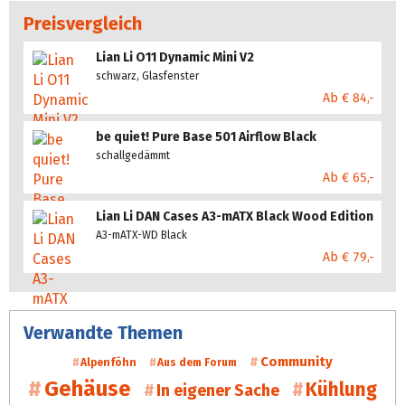
Preisvergleich
Lian Li O11 Dynamic Mini V2
schwarz, Glasfenster
Ab € 84,-
be quiet! Pure Base 501 Airflow Black
schallgedämmt
Ab € 65,-
Lian Li DAN Cases A3-mATX Black Wood Edition
A3-mATX-WD Black
Ab € 79,-
Verwandte Themen
Community
Alpenföhn
Aus dem Forum
Gehäuse
Kühlung
In eigener Sache