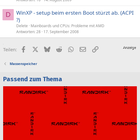
WinXP - setup beim ersten Boot stürzt ab. (ACPI
D
?)
Delete
Mainboards und CPUs: Probleme mit AMD
Antworten
28
17. September 2008
Facebook
X (Twitter)
Bluesky
Reddit
WhatsApp
E-Mail
Link
Teilen:
Massenspeicher
Passend zum Thema