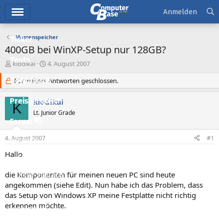
Hauptmenü
Anmelden
Massenspeicher
Ticker
400GB bei WinXP-Setup nur 128GB?
Tests
E
E
kiddikai
4. August 2007
r
r
Downloads
s
Für weitere Antworten geschlossen.
s
t
t
e
e
Preisvergleich
kiddikai
K
l
l
Lt. Junior Grade
l
l
Forum
e
t
r
a
4. August 2007
#1
Aktuelles
m
Hallo,
Empfohlene Inhalte
die Komponenten für meinen neuen PC sind heute
Neue Beiträge
angekommen (siehe Edit). Nun habe ich das Problem, dass
Neueste Aktivitäten
das Setup von Windows XP meine Festplatte nicht richtig
erkennen möchte.
Leserartikel