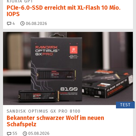
KIOXIA GP1
PCIe-6.0-SSD erreicht mit XL-Flash 10 Mio.
IOPS
Kommentare
4
06.08.2026
TEST
SANDISK OPTIMUS GX PRO 8100
Bekannter schwarzer Wolf im neuen
Schafspelz
Kommentare
55
05.08.2026