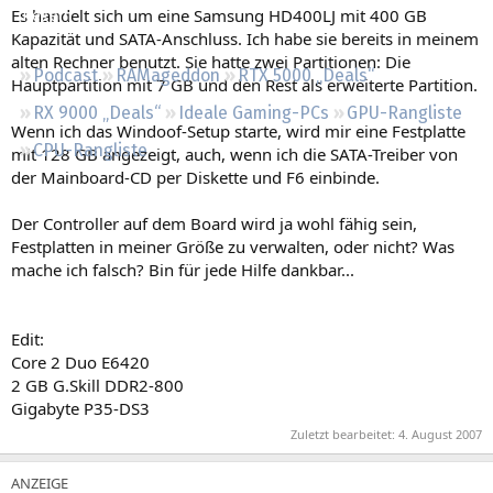
Es handelt sich um eine Samsung HD400LJ mit 400 GB
Regeln
Kapazität und SATA-Anschluss. Ich habe sie bereits in meinem
alten Rechner benutzt. Sie hatte zwei Partitionen: Die
Podcast
RAMageddon
RTX 5000 „Deals“
Hauptpartition mit 7 GB und den Rest als erweiterte Partition.
RX 9000 „Deals“
Ideale Gaming-PCs
GPU-Rangliste
Wenn ich das Windoof-Setup starte, wird mir eine Festplatte
CPU-Rangliste
mit 128 GB angezeigt, auch, wenn ich die SATA-Treiber von
der Mainboard-CD per Diskette und F6 einbinde.
Der Controller auf dem Board wird ja wohl fähig sein,
Festplatten in meiner Größe zu verwalten, oder nicht? Was
mache ich falsch? Bin für jede Hilfe dankbar...
Edit:
Core 2 Duo E6420
2 GB G.Skill DDR2-800
Gigabyte P35-DS3
Zuletzt bearbeitet:
4. August 2007