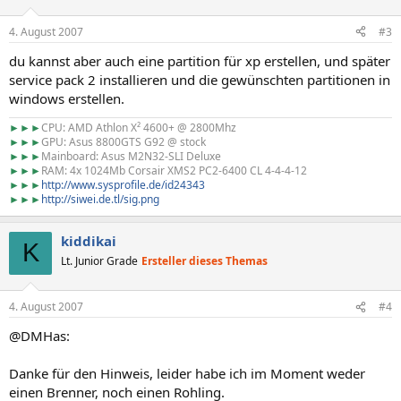
4. August 2007
#3
du kannst aber auch eine partition für xp erstellen, und später
service pack 2 installieren und die gewünschten partitionen in
windows erstellen.
►►►
CPU: AMD Athlon X² 4600+ @ 2800Mhz
►►►
GPU: Asus 8800GTS G92 @ stock
►►►
Mainboard: Asus M2N32-SLI Deluxe
►►►
RAM: 4x 1024Mb Corsair XMS2 PC2-6400 CL 4-4-4-12
►►►
http://www.sysprofile.de/id24343
►►►
http://siwei.de.tl/sig.png
kiddikai
K
Lt. Junior Grade
Ersteller dieses Themas
4. August 2007
#4
@DMHas:
Danke für den Hinweis, leider habe ich im Moment weder
einen Brenner, noch einen Rohling.