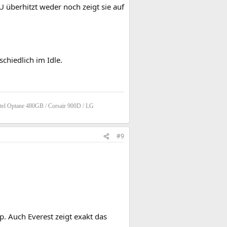
 überhitzt weder noch zeigt sie auf
chiedlich im Idle.
tel Optane 480GB / Corsair 900D / LG
#9
 Auch Everest zeigt exakt das