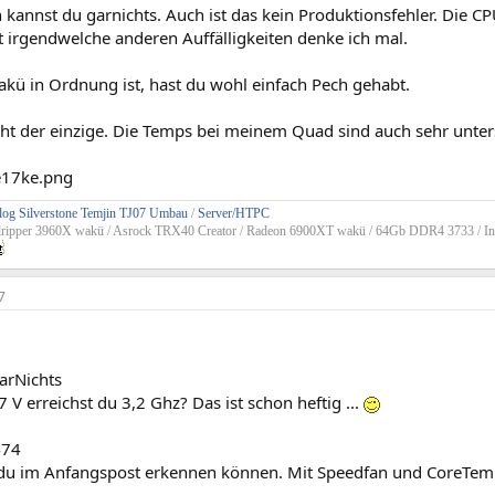
annst du garnichts. Auch ist das kein Produktionsfehler. Die CPU
t irgendwelche anderen Auffälligkeiten denke ich mal.
kü in Ordnung ist, hast du wohl einfach Pech gehabt.
cht der einzige. Die Temps bei meinem Quad sind auch sehr unters
og Silverstone Temjin TJ07 Umbau
/
Server/HTPC
dripper 3960X wakü / Asrock TRX40 Creator / Radeon 6900XT wakü / 64Gb DDR4 3733 / In
7
arNichts
7 V erreichst du 3,2 Ghz? Das ist schon heftig ...
474
 du im Anfangspost erkennen können. Mit Speedfan und CoreTemp.