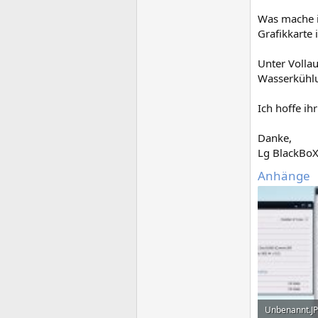
Was mache i
Grafikkarte
Unter Volla
Wasserkühlu
Ich hoffe ihr
Danke,
Lg BlackBo
Anhänge
Unbenannt.J