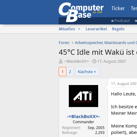
Ticker
Te
Podcast
Aktuelles
Leserartikel
Regeln
Foren
Arbeitsspeicher, Mainboards und
45°C Idle mit Wakü ist
E
E
-=BlackBoXX=-
17. August 2007
r
r
1
2
Nächste
s
s
t
t
e
e
17. August 200
l
l
Hallo Leute,
l
l
e
t
r
a
Ich besitze
m
Meiner Mein
-=BlackBoXX=-
Commander
Meine Kompon
Registriert
Sep. 2005
poliert), ab
Beiträge
2.293