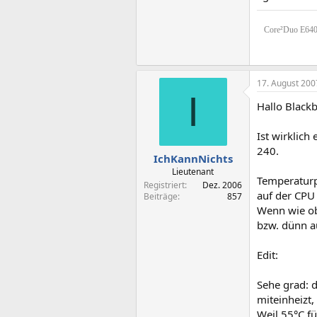
Core²Duo E640
17. August 200
I
Hallo Blackb
Ist wirklic
240.
IchKannNichts
Lieutenant
Temperaturp
Registriert
Dez. 2006
auf der CPU
Beiträge
857
Wenn wie obe
bzw. dünn a
Edit:
Sehe grad: d
miteinheizt,
Weil 55°C fü