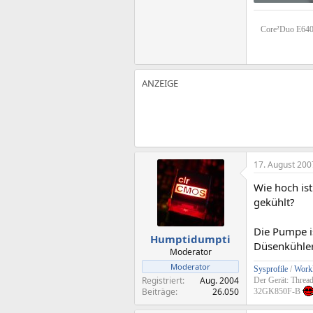
66,4 KB · Auf
Core²Duo E640
17. August 200
Wie hoch is
gekühlt?
Die Pumpe i
Humptidumpti
Düsenkühlern
Moderator
Moderator
Sysprofile
/
Workl
Registriert
Aug. 2004
Der Gerät: Threa
Beiträge
26.050
32GK850F-B