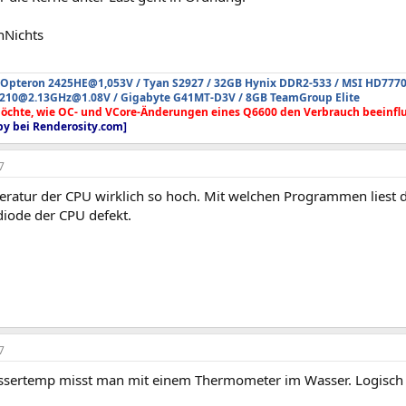
nNichts
D Opteron 2425HE@1,053V / Tyan S2927 / 32GB Hynix DDR2-533 / MSI HD777
 X3210@2.13GHz@1.08V / Gigabyte G41MT-D3V / 8GB TeamGroup Elite
öchte, wie OC- und VCore-Änderungen eines Q6600 den Verbrauch beeinfl
y bei Renderosity.com]
7
eratur der CPU wirklich so hoch. Mit welchen Programmen liest du
iode der CPU defekt.
7
ssertemp misst man mit einem Thermometer im Wasser. Logisch