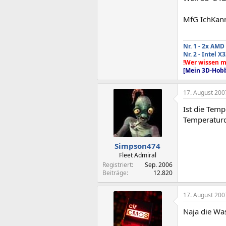
MfG IchKan
Nr. 1 - 2x AM
Nr. 2 - Intel
!Wer wissen m
[Mein 3D-Hobb
17. August 200
Ist die Temp
Temperaturd
Simpson474
Fleet Admiral
Registriert
Sep. 2006
Beiträge
12.820
17. August 200
Naja die Wa