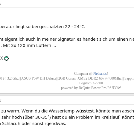
7
ratur liegt so bei geschätzten 22 - 24°C.
ht eigentlich auch in meiner Signatur, es handelt sich um einen Ne
. Mit 3x 120 mm Lüftern ...
XX
Computer @
Nethands
!
0 @ 3,2 Ghz || ASUS P5W DH Deluxe|| 2GB Corsair XMS2 DDR2-667 @ 800Mhz || Sapphir
Logitech Z-5500
powered by BeQuiet Power Pro P6 530W
7
ts zu warm. Wenn du die Wassertemp wüsstest, könnte man abschätz
ehr hoch (über 30-35°) hast du ein Problem im Kreislauf. Könnte
 Schlacuh oder sonstirgendwas.