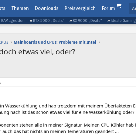
sts
Themen
Downloads
Preisvergleich
Forum
A
RAMageddon
RTX 5000 „Deals“
RX 9000 „Deals“
Ideale Gamin
 CPUs
Mainboards und CPUs: Probleme mit Intel
 doch etwas viel, oder?
7
 ein Wasserkühlung und hab trotzdem mit meinem Übertakteten E6
ung nach ist das schon etwas viel für eine Wasserkühlung oder?
enten stehen alle in meiner Signatur. Meinen CPU Kühler hab ich
er auch das hat nichts an meinen Temeraturen geändert ...