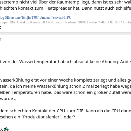
ertemp nicht viel über der Raumtemp liegt, dann ist es sehr wah
chlechten kontakt zum Heatspreader hat. Dann nützt auch schleif
og Silverstone Temjin TJ07 Umbau
/
Server/HTPC
dripper 3960X wakü / Asrock TRX40 Creator / Radeon 6900XT wakü / 64Gb DDR4 3733 / In
7
gt von der Wassertemperatur hab ich absolut keine Ahnung. Ander
Wasserkühlung erst vor einer Woche komplett zerlegt und alles ger
sein, da ich meine Wasserkühlung schon 2 mal zerlegt habe we
selben Temperaturen habe. Das wäre schon ein großer Zufall wen
ürde ...
em schlechten Kontakt der CPU zum DIE: Kann ich die CPU dann 
esehen ein "Produktionsfehler", oder?
XX