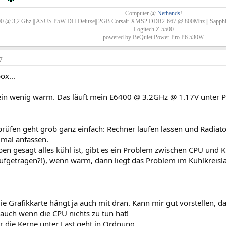
Computer @
Nethands
!
0 @ 3,2 Ghz || ASUS P5W DH Deluxe|| 2GB Corsair XMS2 DDR2-667 @ 800Mhz || Sapphir
Logitech Z-5500
powered by BeQuiet Power Pro P6 530W
7
ox...
h ein wenig warm. Das läuft mein E6400 @ 3.2GHz @ 1.17V unter P
rüfen geht grob ganz einfach: Rechner laufen lassen und Radiat
 mal anfassen.
n gesagt alles kühl ist, gibt es ein Problem zwischen CPU und K
ufgetragen?!), wenn warm, dann liegt das Problem im Kühlkreisla
ie Grafikkarte hängt ja auch mit dran. Kann mir gut vorstellen, d
 auch wenn die CPU nichts zu tun hat!
r die Kerne unter Last geht in Ordnung.