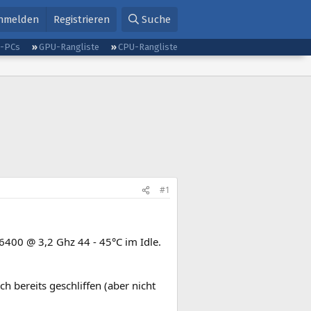
nmelden
Registrieren
Suche
g-PCs
GPU-Rangliste
CPU-Rangliste
#1
400 @ 3,2 Ghz 44 - 45°C im Idle.
 bereits geschliffen (aber nicht