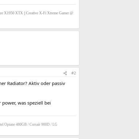
e X1950 XTX || Creative X-Fi Xtreme Gamer @
#2
r Radiator? Aktiv oder passiv
power, was speziell bei
tel Optane 480GB / Corsair 900D / LG