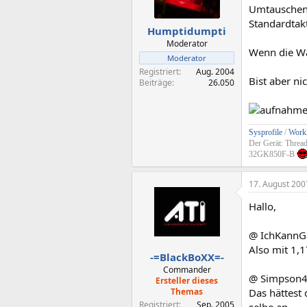
Umtauschen k
Standardtak
Humptidumpti
Moderator
Wenn die Wa
Moderator
Registriert
Aug. 2004
Bist aber ni
Beiträge
26.050
Sysprofile
/
Workl
Der Gerät: Threa
32GK850F-B
17. August 200
Hallo,
@ IchKannG
Also mit 1,1
-=BlackBoXX=-
Commander
@ Simpson
Ersteller dieses
Themas
Das hättest
Registriert
Sep. 2005