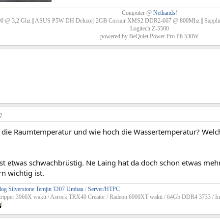
rufe: 445
Computer @
Nethands
!
0 @ 3,2 Ghz || ASUS P5W DH Deluxe|| 2GB Corsair XMS2 DDR2-667 @ 800Mhz || Sapphir
Logitech Z-5500
powered by BeQuiet Power Pro P6 530W
7
t die Raumtemperatur und wie hoch die Wassertemperatur? Welche
st etwas schwachbrüstig. Ne Laing hat da doch schon etwas mehr 
 wichtig ist.
og Silverstone Temjin TJ07 Umbau
/
Server/HTPC
dripper 3960X wakü / Asrock TRX40 Creator / Radeon 6900XT wakü / 64Gb DDR4 3733 / In