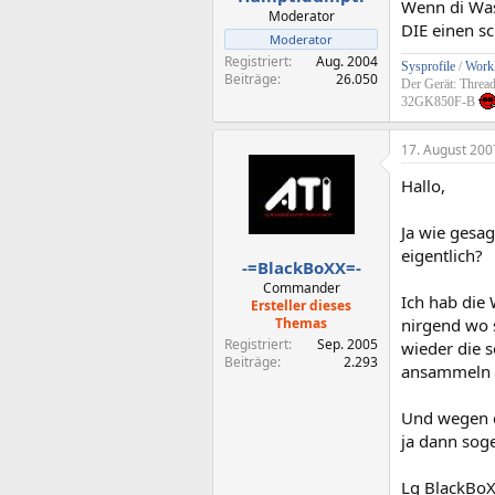
Wenn di Wass
Moderator
DIE einen s
Moderator
Registriert
Aug. 2004
Sysprofile
/
Workl
Beiträge
26.050
Der Gerät: Threa
32GK850F-B
17. August 200
Hallo,
Ja wie gesa
eigentlich?
-=BlackBoXX=-
Commander
Ich hab die 
Ersteller dieses
Themas
nirgend wo 
Registriert
Sep. 2005
wieder die 
Beiträge
2.293
ansammeln w
Und wegen d
ja dann sog
Lg BlackBo