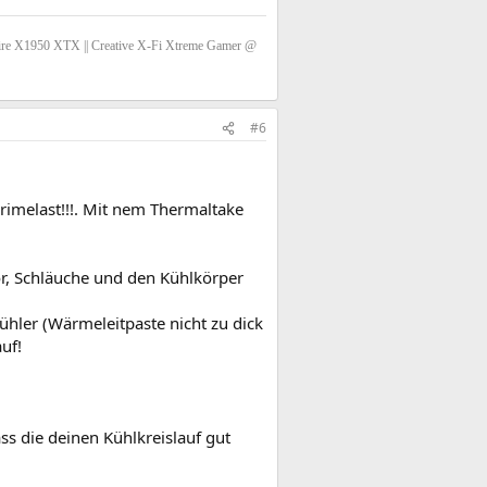
e X1950 XTX || Creative X-Fi Xtreme Gamer @
#6
rimelast!!!. Mit nem Thermaltake
or, Schläuche und den Kühlkörper
ühler (Wärmeleitpaste nicht zu dick
uf!
ass die deinen Kühlkreislauf gut