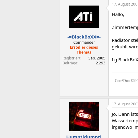
17. August 200
Hallo,
Zimmertempe
-=BlackBoXX=-
Radiator ste
Commander
gekühlt wird
Ersteller dieses
Themas
Registriert
Sep. 2005
Lg BlackBo
Beiträge
2.293
Core²Duo E640
17. August 200
Jo. Dann is
Wassertemp s
irgendwo im
Humptidumpti