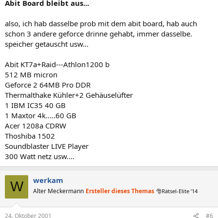
Abit Board bleibt aus...
also, ich hab dasselbe prob mit dem abit board, hab auch
schon 3 andere geforce drinne gehabt, immer dasselbe.
speicher getauscht usw...
Abit KT7a+Raid---Athlon1200 b
512 MB micron
Geforce 2 64MB Pro DDR
Thermalthake Kühler+2 Gehäuselüfter
1 IBM IC35 40 GB
1 Maxtor 4k.....60 GB
Acer 1208a CDRW
Thoshiba 1502
Soundblaster LIVE Player
300 Watt netz usw....
werkam
W
Alter Meckermann
Ersteller dieses Themas
🎅Rätsel-Elite ’14
24. Oktober 2001
#6