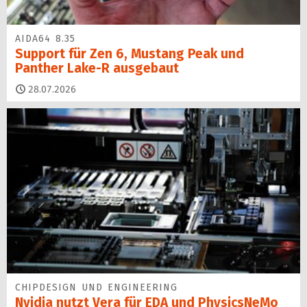
AIDA64 8.35
Support für Zen 6, Mustang Peak und
Panther Lake-R ausgebaut
28.07.2026
CHIPDESIGN UND ENGINEERING
Nvidia nutzt Vera für EDA und PhysicsNeMo