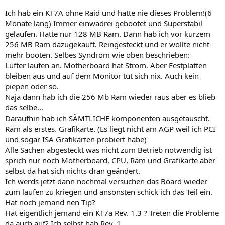
Ich hab ein KT7A ohne Raid und hatte nie dieses Problem!(6
Monate lang) Immer einwadrei gebootet und Superstabil
gelaufen. Hatte nur 128 MB Ram. Dann hab ich vor kurzem
256 MB Ram dazugekauft. Reingesteckt und er wollte nicht
mehr booten. Selbes Syndrom wie oben beschrieben:
Lüfter laufen an. Motherboard hat Strom. Aber Festplatten
bleiben aus und auf dem Monitor tut sich nix. Auch kein
piepen oder so.
Naja dann hab ich die 256 Mb Ram wieder raus aber es blieb
das selbe...
Daraufhin hab ich SÄMTLICHE komponenten ausgetauscht.
Ram als erstes. Grafikarte. (Es liegt nicht am AGP weil ich PCI
und sogar ISA Grafikarten probiert habe)
Alle Sachen abgesteckt was nicht zum Betrieb notwendig ist
sprich nur noch Motherboard, CPU, Ram und Grafikarte aber
selbst da hat sich nichts dran geändert.
Ich werds jetzt dann nochmal versuchen das Board wieder
zum laufen zu kriegen und ansonsten schick ich das Teil ein.
Hat noch jemand nen Tip?
Hat eigentlich jemand ein KT7a Rev. 1.3 ? Treten die Probleme
da auch auf? Ich selbst hab Rev. 1.