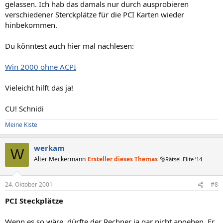
gelassen. Ich hab das damals nur durch ausprobieren
verschiedener Sterckplätze für die PCI Karten wieder
hinbekommen.
Du könntest auch hier mal nachlesen:
Win 2000 ohne ACPI
Vieleicht hilft das ja!
CU! Schnidi
Meine Kiste
werkam
W
Alter Meckermann
Ersteller dieses Themas
🎅Rätsel-Elite ’14
24. Oktober 2001
#8
PCI Steckplätze
Wenn es so wäre, dürfte der Rechner ja gar nicht angehen. Er