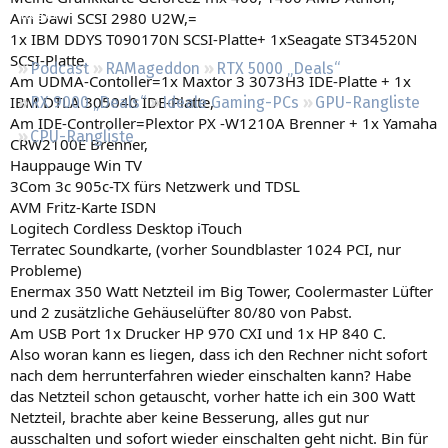
Regeln
Am Dawi SCSI 2980 U2W,=
1x IBM DDYS T090170N SCSI-Platte+ 1xSeagate ST34520N
SCSI-Platte,
Podcast
RAMageddon
RTX 5000 „Deals“
Am UDMA-Contoller=1x Maxtor 3 3073H3 IDE-Platte + 1x
IBM DTLA 305040 IDE-Platte,
RX 9000 „Deals“
Ideale Gaming-PCs
GPU-Rangliste
Am IDE-Controller=Plextor PX -W1210A Brenner + 1x Yamaha
CPU-Rangliste
CRW2100E Brenner,
Hauppauge Win TV
3Com 3c 905c-TX fürs Netzwerk und TDSL
AVM Fritz-Karte ISDN
Logitech Cordless Desktop iTouch
Terratec Soundkarte, (vorher Soundblaster 1024 PCI, nur
Probleme)
Enermax 350 Watt Netzteil im Big Tower, Coolermaster Lüfter
und 2 zusätzliche Gehäuselüfter 80/80 von Pabst.
Am USB Port 1x Drucker HP 970 CXI und 1x HP 840 C.
Also woran kann es liegen, dass ich den Rechner nicht sofort
nach dem herrunterfahren wieder einschalten kann? Habe
das Netzteil schon getauscht, vorher hatte ich ein 300 Watt
Netzteil, brachte aber keine Besserung, alles gut nur
ausschalten und sofort wieder einschalten geht nicht. Bin für