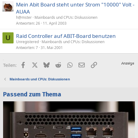
Mein Abit Board steht unter Strom "10000" Volt -
AUAA
h@mster
Mainboards und CPUs: Diskussionen
Antworten
26
11. April 2003
Raid Controller auf ABIT-Board benutzen
U
Unregistered
Mainboards und CPUs: Diskussionen
Antworten
7
31. Mai 2001
Facebook
X (Twitter)
Bluesky
Reddit
WhatsApp
E-Mail
Link
Teilen:
Mainboards und CPUs: Diskussionen
Passend zum Thema