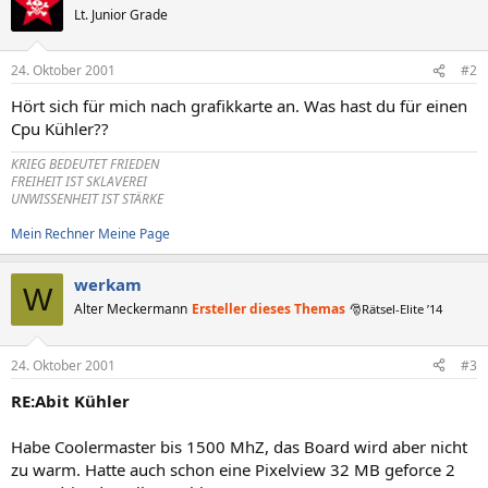
Lt. Junior Grade
24. Oktober 2001
#2
Hört sich für mich nach grafikkarte an. Was hast du für einen
Cpu Kühler??
KRIEG BEDEUTET FRIEDEN
FREIHEIT IST SKLAVEREI
UNWISSENHEIT IST STÄRKE
Mein Rechner
Meine Page
werkam
W
Alter Meckermann
Ersteller dieses Themas
🎅Rätsel-Elite ’14
24. Oktober 2001
#3
RE:Abit Kühler
Habe Coolermaster bis 1500 MhZ, das Board wird aber nicht
zu warm. Hatte auch schon eine Pixelview 32 MB geforce 2