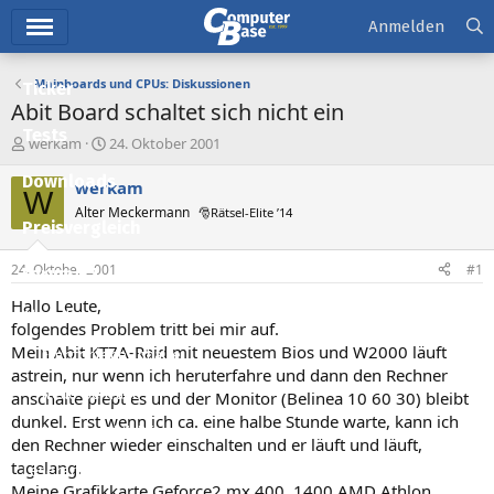
Hauptmenü
Anmelden
Mainboards und CPUs: Diskussionen
Ticker
Abit Board schaltet sich nicht ein
Tests
E
E
werkam
24. Oktober 2001
r
r
Downloads
s
s
werkam
W
t
t
Alter Meckermann
🎅Rätsel-Elite ’14
e
e
Preisvergleich
l
l
l
l
24. Oktober 2001
#1
Forum
e
t
r
a
Hallo Leute,
Aktuelles
m
folgendes Problem tritt bei mir auf.
Mein Abit KT7A-Raid mit neuestem Bios und W2000 läuft
Empfohlene Inhalte
astrein, nur wenn ich heruterfahre und dann den Rechner
Neue Beiträge
anschalte piept es und der Monitor (Belinea 10 60 30) bleibt
dunkel. Erst wenn ich ca. eine halbe Stunde warte, kann ich
Neueste Aktivitäten
den Rechner wieder einschalten und er läuft und läuft,
tagelang.
Leserartikel
Meine Grafikkarte Geforce2 mx 400, 1400 AMD Athlon,