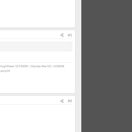
#5
ke ToughPower GF3 850W | Odyssey Neo G9 | UGREEN
 CachyOS
#6