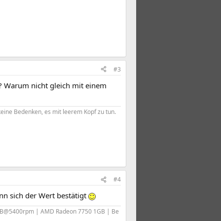
#3
? Warum nicht gleich mit einem
eine Bedenken, es mit leerem Kopf zu tun.​
#4
nn sich der Wert bestätigt
1TB@5400rpm | AMD Radeon 7750 1GB | Be