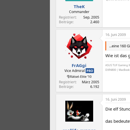
TheK
Commander
Registriert
Sep. 2005
Beiträge
2.460
16. Juni 2009
...eine 160
Wie ist das
FrAGgi
ASUS TUF Gaming X6
DXP4800 | MacBook P
Vice Admiral
PRO
🎅Rätsel-Elite ’10
Registriert
März 2005
Beiträge
6.192
16. Juni 2009
Die elf Stun
das bedeute