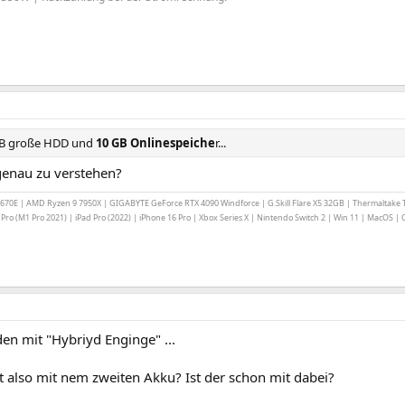
 GB große HDD und
10 GB Onlinespeiche
r...
 genau zu verstehen?
70E | AMD Ryzen 9 7950X | GIGABYTE GeForce RTX 4090 Windforce | G.Skill Flare X5 32GB | Thermalta
ro (M1 Pro 2021) | iPad Pro (2022) | iPhone 16 Pro | Xbox Series X | Nintendo Switch 2 | Win 11 | MacOS |
den mit "Hybriyd Enginge" ...
t also mit nem zweiten Akku? Ist der schon mit dabei?