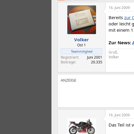
t
t
e
e
16. Juni 2009
l
l
Bereits
zur 
l
l
e
t
oder leicht
r
a
mit einem 11
m
Volker
Zur News:
Ost 1
Teammitglied
Gruß,
Volker
Registriert
Juni 2001
Beiträge
20.335
16. Juni 2009
Das Teil ist