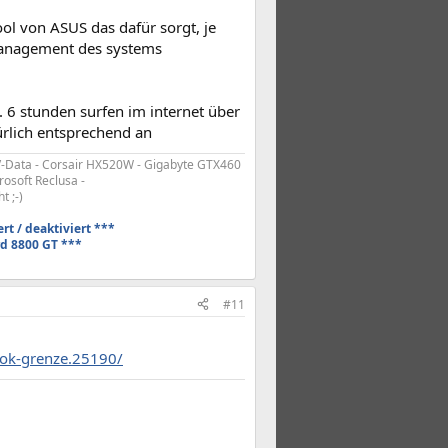
tool von ASUS das dafür sorgt, je
management des systems
 6 stunden surfen im internet über
ürlich entsprechend an
-Data - Corsair HX520W - Gigabyte GTX460
osoft Reclusa -
 ;-)
rt / deaktiviert ***
rd 8800 GT ***
#11
ook-grenze.25190/