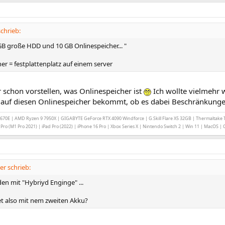
chrieb:
 GB große HDD und 10 GB Onlinespeicher... "
er = festplattenplatz auf einem server
 schon vorstellen, was Onlinespeicher ist
Ich wollte vielmehr w
 auf diesen Onlinespeicher bekommt, ob es dabei Beschränkunge
70E | AMD Ryzen 9 7950X | GIGABYTE GeForce RTX 4090 Windforce | G.Skill Flare X5 32GB | Thermalta
ro (M1 Pro 2021) | iPad Pro (2022) | iPhone 16 Pro | Xbox Series X | Nintendo Switch 2 | Win 11 | MacOS |
ner schrieb:
den mit "Hybriyd Enginge" ...
t also mit nem zweiten Akku?