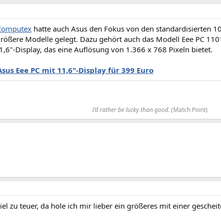
Computex
hatte auch Asus den Fokus von den standardisierten 10
 größere Modelle gelegt. Dazu gehört auch das Modell Eee PC 11
,6"-Display, das eine Auflösung von 1.366 x 768 Pixeln bietet.
Asus Eee PC mit 11,6"-Display für 399 Euro
I’d rather be lucky than good.
(Match Point)​
 viel zu teuer, da hole ich mir lieber ein größeres mit einer geschei