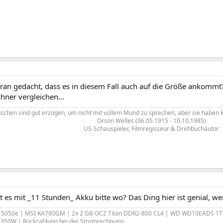
ran gedacht, dass es in diesem Fall auch auf die Größe ankommt
hner vergleichen...
schen sind gut erzogen, um nicht mit vollem Mund zu sprechen, aber sie haben k
Orson Welles (06.05.1915 - 10.10.1985)
US-Schauspieler, Filmregisseur & Drehbuchautor​
 es mit _11 Stunden_ Akku bitte wo? Das Ding hier ist genial, we
 5050e | MSI KA780GM | 2x 2 GB OCZ Titan DDR2-800 CL4 | WD WD10EADS 
e 350W | Rückzahlung bei der Stromrechnung.