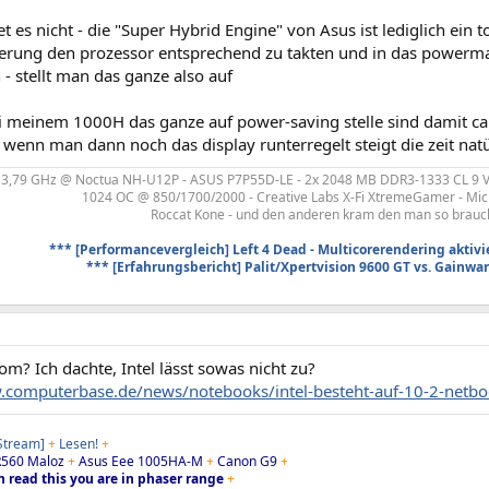
t es nicht - die "Super Hybrid Engine" von Asus ist lediglich ein 
erung den prozessor entsprechend zu takten und in das power
 - stellt man das ganze also auf
i meinem 1000H das ganze auf power-saving stelle sind damit ca.
wenn man dann noch das display runterregelt steigt die zeit nat
 3,79 GHz @ Noctua NH-U12P - ASUS P7P55D-LE - 2x 2048 MB DDR3-1333 CL 9 V
1024 OC @ 850/1700/2000 - Creative Labs X-Fi XtremeGamer - Micr
Roccat Kone - und den anderen kram den man so braucht
*** [Performancevergleich] Left 4 Dead - Multicorerendering aktivie
*** [Erfahrungsbericht] Palit/Xpertvision 9600 GT vs. Gainwa
om? Ich dachte, Intel lässt sowas nicht zu?
.computerbase.de/news/notebooks/intel-besteht-auf-10-2-netb
 Stream]
+
Lesen!
+
560 Maloz
+
Asus Eee 1005HA-M
+
Canon G9
+
n read this you are in phaser range
+