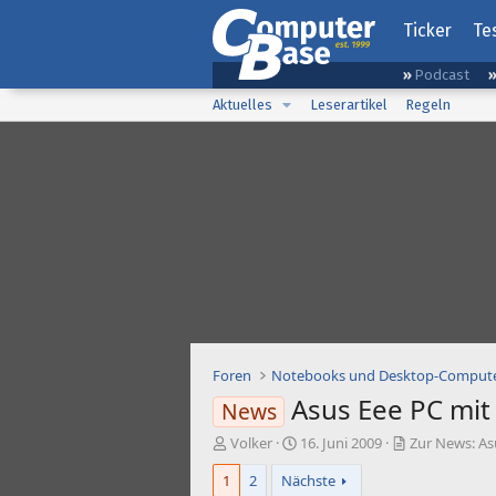
Ticker
Te
Podcast
Aktuelles
Leserartikel
Regeln
Foren
Notebooks und Desktop-Comput
Asus Eee PC mit 
News
E
E
Volker
16. Juni 2009
Zur News: Asu
r
r
1
2
Nächste
s
s