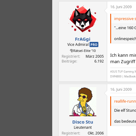
16. Juni 2009
impressive s
"...eine 160
onlinespeich
FrAGgi
Vice Admiral
PRO
🎅Rätsel-Elite ’10
Ich kann mir
Registriert
März 2005
man Zugriff
Beiträge
6.192
ASUS TUF Gaming X6
DXP4800 | MacBook P
16. Juni 2009
reallife-run
Die elf Stun
das bedeute
Disco Stu
Lieutenant
Registriert
Okt. 2006