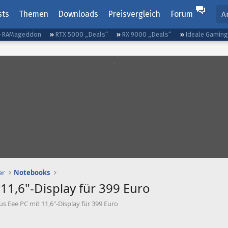
sts
Themen
Downloads
Preisvergleich
Forum
A
RAMageddon
RTX 5000 „Deals“
RX 9000 „Deals“
Ideale Gamin
er
Notebooks
11,6"-Display für 399 Euro
s Eee PC mit 11,6"-Display für 399 Euro