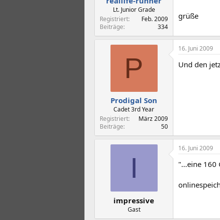
reallife-runner
Lt. Junior Grade
grüße
Registriert
Feb. 2009
Beiträge
334
16. Juni 2009
P
Und den jetz
Prodigal Son
Cadet 3rd Year
Registriert
März 2009
Beiträge
50
16. Juni 2009
I
"...eine 16
onlinespeich
impressive
Gast