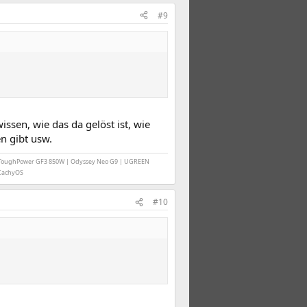
#9
issen, wie das da gelöst ist, wie
n gibt usw.
ke ToughPower GF3 850W | Odyssey Neo G9 | UGREEN
 CachyOS
#10