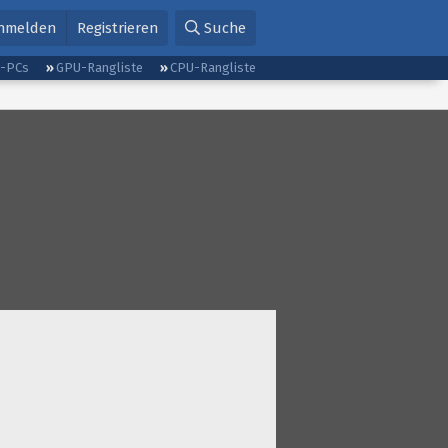
nmelden
Registrieren
Suche
g-PCs
GPU-Rangliste
CPU-Rangliste