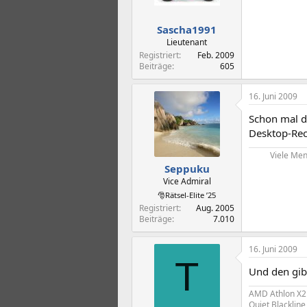
Sascha1991
Lieutenant
Registriert
Feb. 2009
Beiträge
605
16. Juni 2009
Schon mal d
Desktop-Rec
Viele Men
Seppuku
Vice Admiral
🎅Rätsel-Elite ’25
Registriert
Aug. 2005
Beiträge
7.010
16. Juni 2009
T
Und den gibt
AMD Athlon X2
Quiet Blacklin