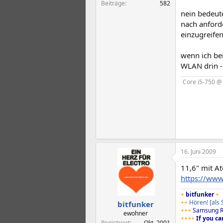
Beiträge
582
nein bedeute
nach anford
einzugreifen
wenn ich be
WLAN drin - 
Core i5-750 @
16. Juni 2009
11,6" mit At
https://www
+
bitfunker
+
++
Hören!
[als
bitfunker
+++
Samsung R
ewohner
++++
If you ca
Registriert
Okt. 2001