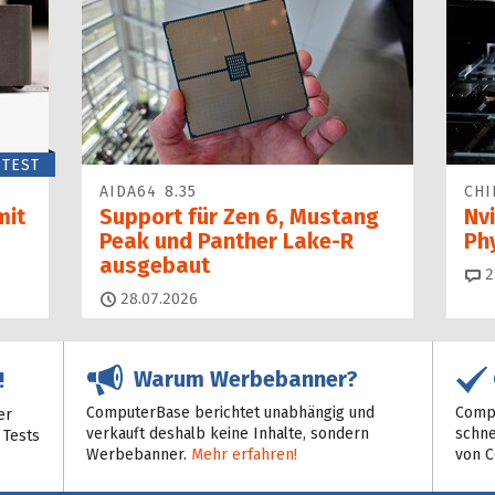
TEST
AIDA64 8.35
CHI
mit
Support für Zen 6, Mustang
Nvi
Peak und Panther Lake-R
Ph
ausgebaut
2
28.07.2026
Warum Werbebanner?
!
ComputerBase berichtet unabhängig und
Compu
er
verkauft deshalb keine Inhalte, sondern
schne
 Tests
Werbebanner.
Mehr erfahren!
von 