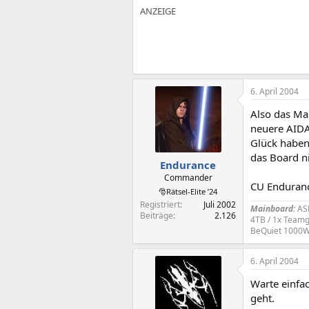
6. April 2004
Also das Mai
neuere AIDA
Glück haben
das Board n
Endurance
Commander
CU Enduran
🎅Rätsel-Elite ’24
Registriert
Juli 2002
Mainboard:
AS
Beiträge
2.126
4TB / 1x Teamg
BeQuiet 1000
6. April 2004
Warte einfac
geht.