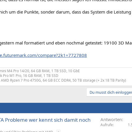
nich um die Punkte, sonder darum, dass das System die Leistung b
 gestern mal formatiert und eben nochmal getestet: 19100 3D M
vice.futuremark.com/compare?2k1=7727808
mini M4 Pro 14/20, 64 GB RAM, 1 TB SSD, 10 GbE
k Pro M1 Pro, 16 GB RAM, 1 TB SSD
: AMD Ryzen 7 Pro 4750G, 64 GB ECC DDR4, 50 TB storage (+ 2x 18 TB Parity)
Du musst dich einloggen
TA Probleme wer kennt sich damit noch
Antworten
Aufrufe
1.