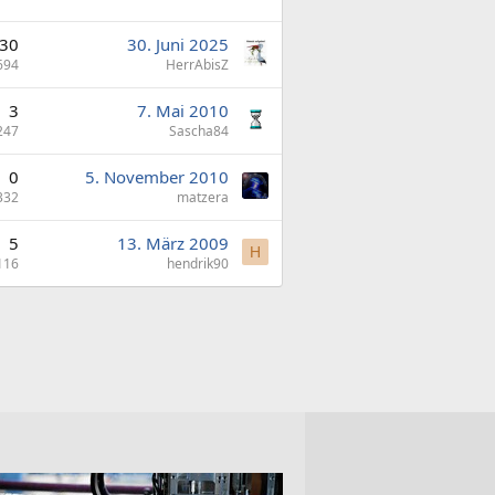
30
30. Juni 2025
694
HerrAbisZ
3
7. Mai 2010
247
Sascha84
0
5. November 2010
332
matzera
5
13. März 2009
H
116
hendrik90