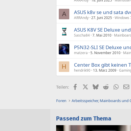
ARRAndy
18. Juni 2025
Mainboar
ASUS k8v se und sata dvd
A
ARRAndy
27. Juni 2025
Windows 7
ASUS K8V SE Deluxe und 
Sascha84
7. Mai 2010
Mainboard
P5N32-SLI SE Deluxe un
matzera
5. November 2010
Main
Center Box gibt keinen 
H
hendrik90
13. März 2009
Gaming
Facebook
X (Twitter)
Bluesky
Reddit
What
Teilen:
Foren
Arbeitsspeicher, Mainboards und
Passend zum Thema