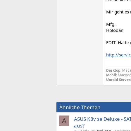
Mir geht es 
Mfg,
Holodan
EDIT: Hatte
http://ser
Desktop
: Mac 
Mobil
: MacBoo
Unraid Server
Ähnliche Themen
ASUS K8v se Deluxe - SA
A
aus?