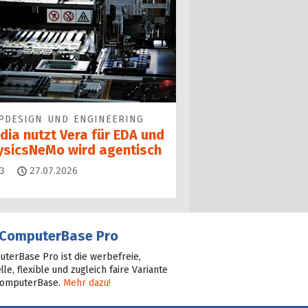
PDESIGN UND ENGINEERING
dia nutzt Vera für EDA und
ysicsNeMo wird agentisch
Kommentare
3
27.07.2026
ComputerBase Pro
terBase Pro ist die werbefreie,
lle, flexible und zugleich faire Variante
ComputerBase.
Mehr dazu!