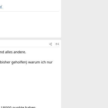
e/
#4
nd alles andere.
at bisher geholfen) warum ich nur
ns 18000 punkte haben.