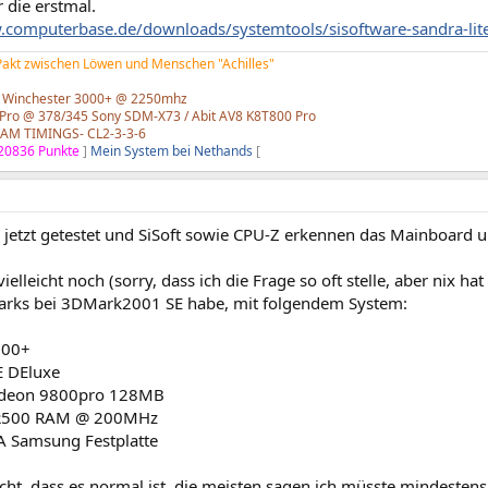
 die erstmal.
.computerbase.de/downloads/systemtools/sisoftware-sandra-lit
 Pakt zwischen Löwen und Menschen "Achilles"
 Winchester 3000+ @ 2250mhz
Pro @ 378/345 Sony SDM-X73 / Abit AV8 K8T800 Pro
AM TIMINGS- CL2-3-3-6
20836 Punkte
]
Mein System bei Nethands
[
 jetzt getestet und SiSoft sowie CPU-Z erkennen das Mainboard u
vielleicht noch (sorry, dass ich die Frage so oft stelle, aber nix h
rks bei 3DMark2001 SE habe, mit folgendem System:
200+
E DEluxe
adeon 9800pro 128MB
500 RAM @ 200MHz
 Samsung Festplatte
icht, dass es normal ist, die meisten sagen ich müsste mindeste