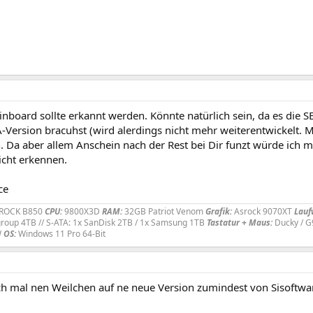
nboard sollte erkannt werden. Könnte natürlich sein, da es die S
-Version bracuhst (wird alerdings nicht mehr weiterentwickelt. 
. Da aber allem Anschein nach der Rest bei Dir funzt würde ich 
icht erkennen.
ce
ROCK B850
CPU:
9800X3D
RAM:
32GB Patriot Venom
Grafik:
Asrock 9070XT
Lauf
roup 4TB // S-ATA: 1x SanDisk 2TB / 1x Samsung 1TB
Tastatur + Maus:
Ducky / 
W
OS:
Windows 11 Pro 64-Bit
h mal nen Weilchen auf ne neue Version zumindest von Sisoftware 