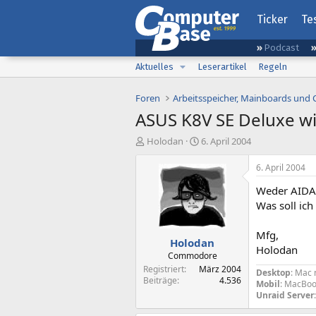
Ticker
Te
Podcast
Aktuelles
Leserartikel
Regeln
Foren
Arbeitsspeicher, Mainboards und
ASUS K8V SE Deluxe wi
E
E
Holodan
6. April 2004
r
r
s
s
6. April 2004
t
t
Weder AIDA 
e
e
l
l
Was soll ic
l
l
e
t
Mfg,
Holodan
r
a
Holodan
m
Commodore
Registriert
März 2004
Desktop
: Mac 
Beiträge
4.536
Mobil
: MacBoo
Unraid Server