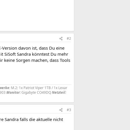
#2
E-Version davon ist, dass Du eine
Mit SiSoft Sandra könntest Du mehr
mir keine Sorgen machen, dass Tools
werke:
M.2: 1x Patriot Viper 1TB / 1x Lexar
G903
Monitor:
Gigabyte CO49DQ
Netzteil:
#3
Sandra falls die aktuelle nicht