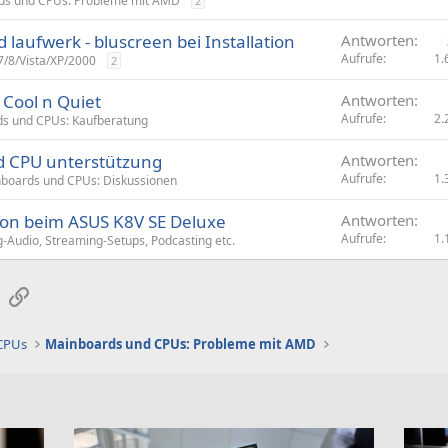
ds und CPUs: Probleme mit AMD
2
 laufwerk - bluscreen bei Installation
Antworten
Aufrufe
1.
/8/Vista/XP/2000
2
Cool n Quiet
Antworten
Aufrufe
2.
s und CPUs: Kaufberatung
d CPU unterstützung
Antworten
Aufrufe
1.
boards und CPUs: Diskussionen
Ton beim ASUS K8V SE Deluxe
Antworten
Aufrufe
1.
-Audio, Streaming-Setups, Podcasting etc.
sApp
E-Mail
Link
 CPUs
Mainboards und CPUs: Probleme mit AMD