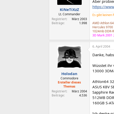
Aber probier
https://www
KiNeTiXzZ
Lt. Commander
Es gibt keinen
Registriert
März 2003
Beiträge
1.998
AMD Athlon 64
Hercules 9700 
1024mb DDR-R
3D Mark 2001 
6. April 2004
Danke, habs
Wüsstet ihr 
13000 3DMa
Holodan
Commodore
Athlon64 3
Ersteller dieses
Themas
ASUS K8V S
Registriert
März 2004
Sapphire R
Beiträge
4.536
512MB DDR
160GB S-ATA
Ich denke n