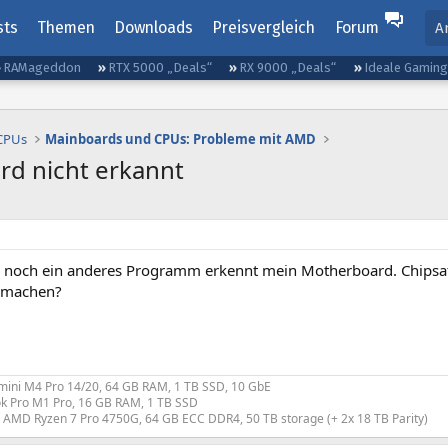
sts
Themen
Downloads
Preisvergleich
Forum
A
RAMageddon
RTX 5000 „Deals“
RX 9000 „Deals“
Ideale Gamin
 CPUs
Mainboards und CPUs: Probleme mit AMD
rd nicht erkannt
noch ein anderes Programm erkennt mein Motherboard. Chipsatz
h machen?
mini M4 Pro 14/20, 64 GB RAM, 1 TB SSD, 10 GbE
k Pro M1 Pro, 16 GB RAM, 1 TB SSD
: AMD Ryzen 7 Pro 4750G, 64 GB ECC DDR4, 50 TB storage (+ 2x 18 TB Parity)