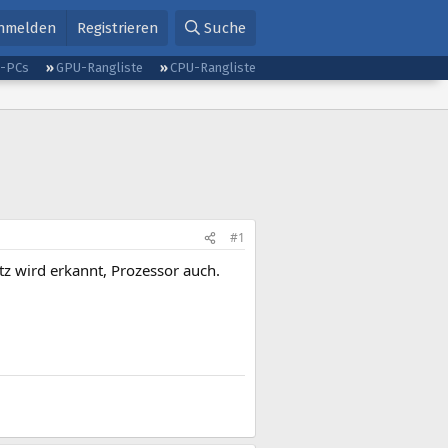
nmelden
Registrieren
Suche
g-PCs
GPU-Rangliste
CPU-Rangliste
#1
 wird erkannt, Prozessor auch.