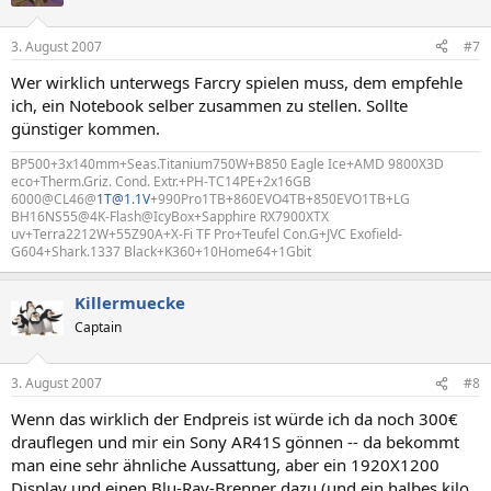
3. August 2007
#7
Wer wirklich unterwegs Farcry spielen muss, dem empfehle
ich, ein Notebook selber zusammen zu stellen. Sollte
günstiger kommen.
BP500+3x140mm+Seas.Titanium750W+B850 Eagle Ice+AMD 9800X3D
eco+Therm.Griz. Cond. Extr.+PH-TC14PE+2x16GB
6000@CL46@
1T@1.1V
+990Pro1TB+860EVO4TB+850EVO1TB+LG
BH16NS55@4K-Flash@IcyBox+Sapphire RX7900XTX
uv+Terra2212W+55Z90A+X-Fi TF Pro+Teufel Con.G+JVC Exofield-
G604+Shark.1337 Black+K360+10Home64+1Gbit
Killermuecke
Captain
3. August 2007
#8
Wenn das wirklich der Endpreis ist würde ich da noch 300€
drauflegen und mir ein Sony AR41S gönnen -- da bekommt
man eine sehr ähnliche Aussattung, aber ein 1920X1200
Display und einen Blu-Ray-Brenner dazu (und ein halbes kilo