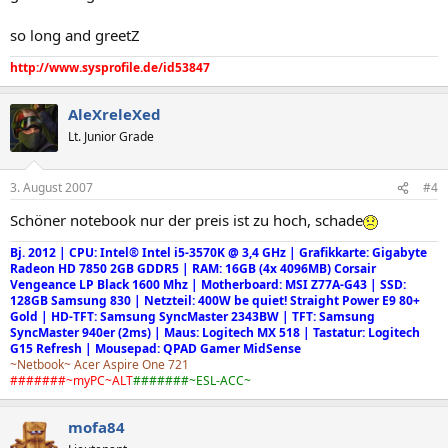
so long and greetZ
http://www.sysprofile.de/id53847
AleXreleXed
Lt. Junior Grade
3. August 2007
#4
Schöner notebook nur der preis ist zu hoch, schade
Bj. 2012 | CPU: Intel® Intel i5-3570K @ 3,4 GHz | Grafikkarte: Gigabyte
Radeon HD 7850 2GB GDDR5 | RAM: 16GB (4x 4096MB) Corsair
Vengeance LP Black 1600 Mhz | Motherboard: MSI Z77A-G43 | SSD:
128GB Samsung 830 | Netzteil: 400W be quiet! Straight Power E9 80+
Gold | HD-TFT: Samsung SyncMaster 2343BW | TFT: Samsung
SyncMaster 940er (2ms) | Maus: Logitech MX 518 | Tastatur: Logitech
G15 Refresh | Mousepad: QPAD Gamer MidSense
~Netbook~ Acer Aspire One 721
#######~myPC~ALT
#######~ESL-ACC~
mofa84