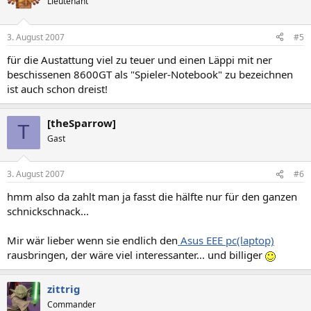
Lieutenant
3. August 2007
#5
für die Austattung viel zu teuer und einen Läppi mit ner
beschissenen 8600GT als "Spieler-Notebook" zu bezeichnen
ist auch schon dreist!
[theSparrow]
T
Gast
3. August 2007
#6
hmm also da zahlt man ja fasst die hälfte nur für den ganzen
schnickschnack...
Mir wär lieber wenn sie endlich den
Asus EEE pc(laptop)
rausbringen, der wäre viel interessanter... und billiger
zittrig
Commander