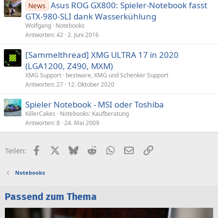
Asus ROG GX800: Spieler-Notebook fasst
News
GTX-980-SLI dank Wasserkühlung
Wolfgang
Notebooks
Antworten
42
2. Juni 2016
[Sammelthread] XMG ULTRA 17 in 2020
(LGA1200, Z490, MXM)
XMG Support
bestware, XMG und Schenker Support
Antworten
27
12. Oktober 2020
Spieler Notebook - MSI oder Toshiba
KillerCakes
Notebooks: Kaufberatung
Antworten
8
24. Mai 2009
Facebook
X (Twitter)
Bluesky
Reddit
WhatsApp
E-Mail
Link
Teilen:
Notebooks
Passend zum Thema