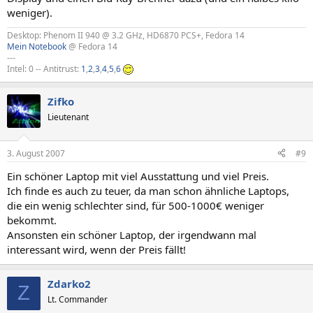
weniger).
Desktop: Phenom II 940 @ 3.2 GHz, HD6870 PCS+, Fedora 14
Mein Notebook
@ Fedora 14
---
Intel: 0 -- Antitrust:
1
,
2
,
3
,
4
,
5
,
6
Zifko
Lieutenant
3. August 2007
#9
Ein schöner Laptop mit viel Ausstattung und viel Preis.
Ich finde es auch zu teuer, da man schon ähnliche Laptops,
die ein wenig schlechter sind, für 500-1000€ weniger
bekommt.
Ansonsten ein schöner Laptop, der irgendwann mal
interessant wird, wenn der Preis fällt!
Zdarko2
Z
Lt. Commander