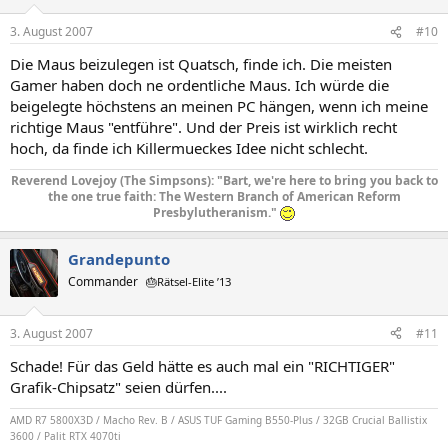
3. August 2007
#10
Die Maus beizulegen ist Quatsch, finde ich. Die meisten
Gamer haben doch ne ordentliche Maus. Ich würde die
beigelegte höchstens an meinen PC hängen, wenn ich meine
richtige Maus "entführe". Und der Preis ist wirklich recht
hoch, da finde ich Killermueckes Idee nicht schlecht.
Reverend Lovejoy (The Simpsons): "Bart, we're here to bring you back to
the one true faith: The Western Branch of American Reform
Presbylutheranism."
Grandepunto
Commander
🎂Rätsel-Elite ’13
3. August 2007
#11
Schade! Für das Geld hätte es auch mal ein "RICHTIGER"
Grafik-Chipsatz" seien dürfen....
AMD R7 5800X3D / Macho Rev. B / ASUS TUF Gaming B550-Plus / 32GB Crucial Ballistix
3600 / Palit RTX 4070ti