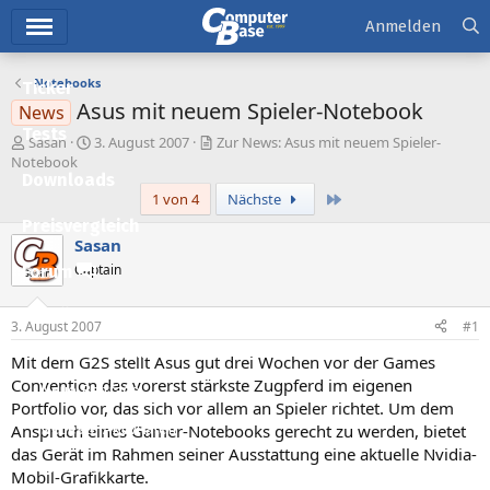
Hauptmenü
Anmelden
Notebooks
Ticker
Asus mit neuem Spieler-Notebook
News
Tests
E
E
Sasan
3. August 2007
Zur News: Asus mit neuem Spieler-
r
r
Notebook
Downloads
s
s
Letzte
1 von 4
Nächste
t
t
e
e
Preisvergleich
l
l
Sasan
l
l
Captain
Forum
e
t
r
a
Aktuelles
m
3. August 2007
#1
Empfohlene Inhalte
Mit dem G2S stellt Asus gut drei Wochen vor der Games
Convention das vorerst stärkste Zugpferd im eigenen
Neue Beiträge
Portfolio vor, das sich vor allem an Spieler richtet. Um dem
Anspruch eines Gamer-Notebooks gerecht zu werden, bietet
Neueste Aktivitäten
das Gerät im Rahmen seiner Ausstattung eine aktuelle Nvidia-
Leserartikel
Mobil-Grafikkarte.