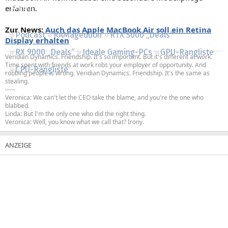
erfahren.
Regeln
Zur News:
Auch das Apple MacBook Air soll ein Retina
Podcast
RAMageddon
RTX 5000 „Deals“
Display erhalten
RX 9000 „Deals“
Ideale Gaming-PCs
GPU-Rangliste
Veridian Dynamics. Friendship. It's so important. But it's different at work.
Time spent with friends at work robs your employer of opportunity. And
CPU-Rangliste
robbing people is wrong. Veridian Dynamics. Friendship. It's the same as
stealing.
-----
Veronica: We can't let the CEO take the blame, and you're the one who
blabbed.
Linda: But I'm the only one who did the right thing.
Veronica: Well, you know what we call that? Irony.