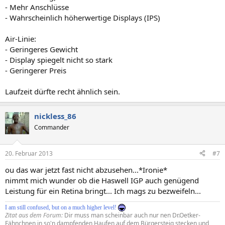
- Mehr Anschlüsse
- Wahrscheinlich höherwertige Displays (IPS)
Air-Linie:
- Geringeres Gewicht
- Display spiegelt nicht so stark
- Geringerer Preis
Laufzeit dürfte recht ähnlich sein.
nickless_86
Commander
20. Februar 2013
#7
ou das war jetzt fast nicht abzusehen...*Ironie*
nimmt mich wunder ob die Haswell IGP auch genügend
Leistung für ein Retina bringt... Ich mags zu bezweifeln...
I am still confused, but on a much higher level!
Zitat aus dem Forum:
Dir muss man scheinbar auch nur nen Dr.Oetker-
Fähnchnen in so'n dampfenden Haufen auf dem Bürgersteig stecken und