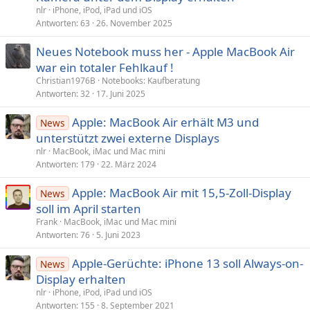
nlr
iPhone, iPod, iPad und iOS
Antworten
63
26. November 2025
Neues Notebook muss her - Apple MacBook Air
war ein totaler Fehlkauf !
Christian1976B
Notebooks: Kaufberatung
Antworten
32
17. Juni 2025
Apple: MacBook Air erhält M3 und
News
unterstützt zwei externe Displays
nlr
MacBook, iMac und Mac mini
Antworten
179
22. März 2024
Apple: MacBook Air mit 15,5-Zoll-Display
News
soll im April starten
Frank
MacBook, iMac und Mac mini
Antworten
76
5. Juni 2023
Apple-Gerüchte: iPhone 13 soll Always-on-
News
Display erhalten
nlr
iPhone, iPod, iPad und iOS
Antworten
155
8. September 2021