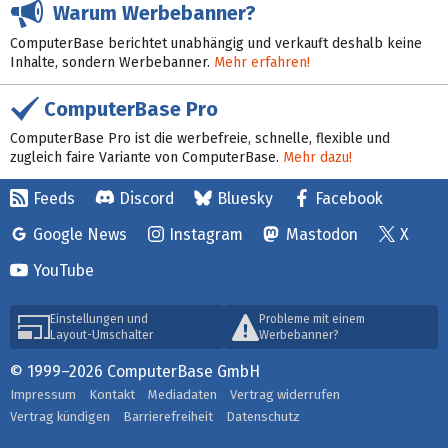
Warum Werbebanner?
ComputerBase berichtet unabhängig und verkauft deshalb keine
Inhalte, sondern Werbebanner.
Mehr erfahren!
ComputerBase Pro
ComputerBase Pro ist die werbefreie, schnelle, flexible und
zugleich faire Variante von ComputerBase.
Mehr dazu!
Feeds
Discord
Bluesky
Facebook
Google News
Instagram
Mastodon
X
YouTube
Einstellungen und
Probleme mit einem
Layout-Umschalter
Werbebanner?
© 1999–2026 ComputerBase GmbH
Impressum
Kontakt
Mediadaten
Vertrag widerrufen
Vertrag kündigen
Barrierefreiheit
Datenschutz