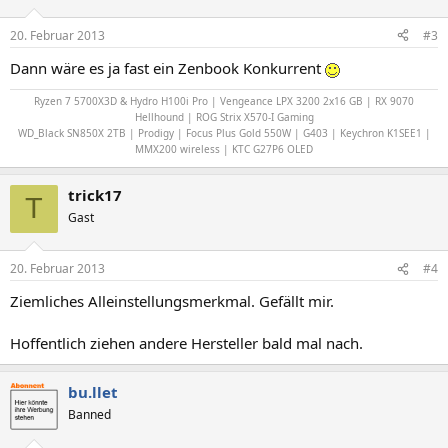
20. Februar 2013
#3
Dann wäre es ja fast ein Zenbook Konkurrent
Ryzen 7 5700X3D & Hydro H100i Pro | Vengeance LPX 3200 2x16 GB | RX 9070
Hellhound | ROG Strix X570-I Gaming
WD_Black SN850X 2TB | Prodigy | Focus Plus Gold 550W | G403 | Keychron K1SEE1 |
MMX200 wireless | KTC G27P6 OLED
trick17
T
Gast
20. Februar 2013
#4
Ziemliches Alleinstellungsmerkmal. Gefällt mir.
Hoffentlich ziehen andere Hersteller bald mal nach.
bu.llet
Banned