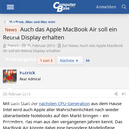
Hauptmenü
Anmelden
MacBook, iMac und Mac mini
Ticker
Auch das Apple MacBook Air soll ein
News
Tests
Retina Display erhalten
E
E
Patrick
20. Februar 2013
Zur News: Auch das Apple MacBook
Downloads
r
r
Air soll ein Retina Display erhalten
s
s
Preisvergleich
Letzte
1 von 3
Nächste
t
t
e
e
l
l
Forum
Patrick
l
l
Rear Admiral
e
t
Aktuelles
r
a
m
Empfohlene Inhalte
20. Februar 2013
#1
Mit dem Start der
nächsten CPU-Generation
aus dem Hause
Neue Beiträge
Intel wird auch Apple aller Wahrscheinlichkeit nach wieder
Neueste Aktivitäten
überarbeitete Notebooks auf den Markt bringen – ein
Prozedere, das man aus den vergangenen Jahren kennt. Das
Leserartikel
MacBook Air könnte dabei eine besondere Modellpflege