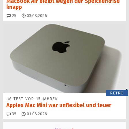
MacBook Air bleibt wegen der Speicherkrise
knapp
Kommentare
25
03.08.2026
RETRO
IM TEST VOR 15 JAHREN
Apples Mac Mini war unflexibel und teuer
Kommentare
35
01.08.2026