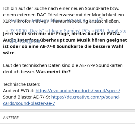
Regeln
Ich bin auf der Suche nach einer neuen Soundkarte bzw.
einem externen DAC. Idealerweise mit der Möglichkeit ein
XLR-Mikrofon mit 48V Phantomspeisung anzuschließen.
Podcast
RAMageddon
RTX 5000 „Deals“
RX 9000 „Deals“
Ideale Gaming-PCs
GPU-Rangliste
Jetzt stellt sich mir die Frage, ob das Audient EVO 4
Audio Interface überhaupt zum Musik hören geeignet
CPU-Rangliste
ist oder ob eine AE-7/-9 Soundkarte die bessere Wahl
wäre.
Laut den technischen Daten sind die AE-7/-9 Soundkarten
deutlich besser.
Was meint ihr?
Technische Daten:
Audient EVO 4:
https://evo.audio/products/evo-4/specs/
Sound Blaster AE-7/-9:
https://de.creative.com/p/sound-
cards/sound-blaster-ae-7