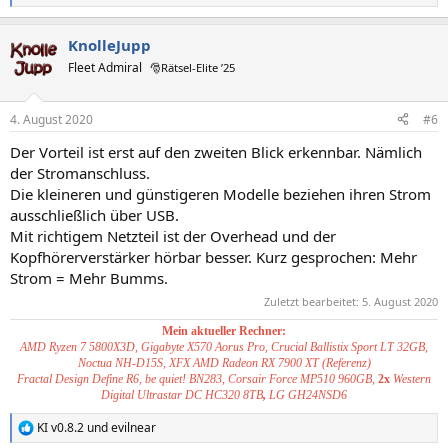
e
a
KnolleJupp
k
t
Fleet Admiral
🎅Rätsel-Elite ’25
i
o
n
4. August 2020
#6
e
n
Der Vorteil ist erst auf den zweiten Blick erkennbar. Nämlich
:
der Stromanschluss.
Die kleineren und günstigeren Modelle beziehen ihren Strom
ausschließlich über USB.
Mit richtigem Netzteil ist der Overhead und der
Kopfhörerverstärker hörbar besser. Kurz gesprochen: Mehr
Strom = Mehr Bumms.
Zuletzt bearbeitet:
5. August 2020
Mein aktueller Rechner:
AMD Ryzen 7 5800X3D, Gigabyte X570 Aorus Pro, Crucial Ballistix Sport LT 32GB,
Noctua NH-D15S, XFX AMD Radeon RX 7900 XT (Referenz)
Fractal Design Define R6, be quiet! BN283, Corsair Force MP510 960GB,
2x
Western
Digital Ultrastar DC HC320 8TB
,
LG GH24NSD6
KI v0.8.2
und
evilnear
R