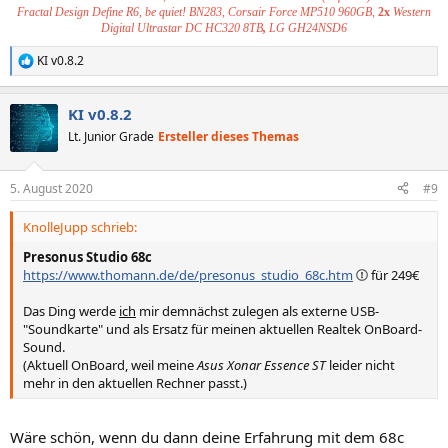
Fractal Design Define R6, be quiet! BN283, Corsair Force MP510 960GB,
2x
Western
Digital Ultrastar DC HC320 8TB
,
LG GH24NSD6
KI v0.8.2
R
e
a
KI v0.8.2
k
t
Lt. Junior Grade
Ersteller dieses Themas
i
o
n
5. August 2020
#9
e
n
KnolleJupp schrieb:
:
Presonus Studio 68c
https://www.thomann.de/de/presonus_studio_68c.htm
für 249€
Das Ding werde
ich
mir demnächst zulegen als externe USB-
"Soundkarte" und als Ersatz für meinen aktuellen Realtek OnBoard-
Sound.
(Aktuell OnBoard, weil meine
Asus Xonar Essence ST
leider nicht
mehr in den aktuellen Rechner passt.)
Wäre schön, wenn du dann deine Erfahrung mit dem 68c