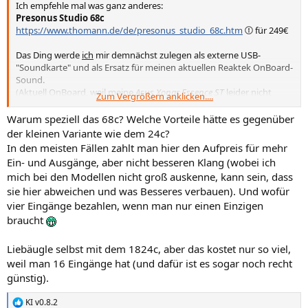
Ich empfehle mal was ganz anderes:
Presonus Studio 68c
https://www.thomann.de/de/presonus_studio_68c.htm
für 249€
Das Ding werde
ich
mir demnächst zulegen als externe USB-
"Soundkarte" und als Ersatz für meinen aktuellen Reaktek OnBoard-
Sound.
(Aktuell OnBoard, weil meine
Asus Xonar Essence ST
leider nicht
Zum Vergrößern anklicken....
mehr in den aktuellen Rechner passt.)
Warum speziell das 68c? Welche Vorteile hätte es gegenüber
Da dran kannst du selbstverständlich ein XLR-Mikrofon inkl.
der kleinen Variante wie dem 24c?
Phantomspeisung anschließen.
In den meisten Fällen zahlt man hier den Aufpreis für mehr
Ein- und Ausgänge, aber nicht besseren Klang (wobei ich
mich bei den Modellen nicht groß auskenne, kann sein, dass
sie hier abweichen und was Besseres verbauen). Und wofür
vier Eingänge bezahlen, wenn man nur einen Einzigen
braucht
Liebäugle selbst mit dem 1824c, aber das kostet nur so viel,
weil man 16 Eingänge hat (und dafür ist es sogar noch recht
günstig).
KI v0.8.2
R