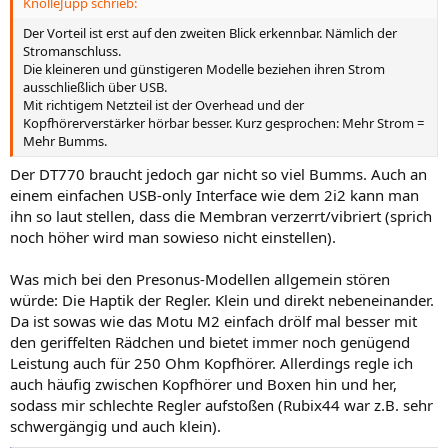
KnolleJupp schrieb:
:
Der Vorteil ist erst auf den zweiten Blick erkennbar. Nämlich der
Stromanschluss.
Die kleineren und günstigeren Modelle beziehen ihren Strom
ausschließlich über USB.
Mit richtigem Netzteil ist der Overhead und der
Kopfhörerverstärker hörbar besser. Kurz gesprochen: Mehr Strom =
Mehr Bumms.
Der DT770 braucht jedoch gar nicht so viel Bumms. Auch an
einem einfachen USB-only Interface wie dem 2i2 kann man
ihn so laut stellen, dass die Membran verzerrt/vibriert (sprich
noch höher wird man sowieso nicht einstellen).
Was mich bei den Presonus-Modellen allgemein stören
würde: Die Haptik der Regler. Klein und direkt nebeneinander.
Da ist sowas wie das Motu M2 einfach drölf mal besser mit
den geriffelten Rädchen und bietet immer noch genügend
Leistung auch für 250 Ohm Kopfhörer. Allerdings regle ich
auch häufig zwischen Kopfhörer und Boxen hin und her,
sodass mir schlechte Regler aufstoßen (Rubix44 war z.B. sehr
schwergängig und auch klein).