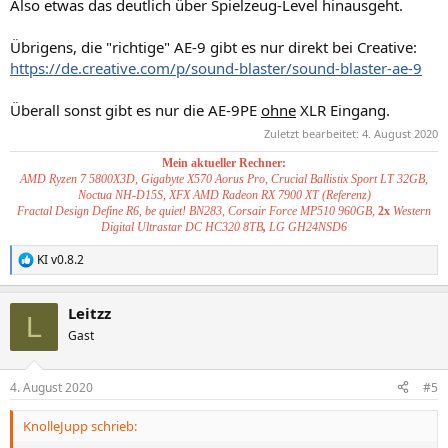
Also etwas das deutlich über Spielzeug-Level hinausgeht.
Übrigens, die "richtige" AE-9 gibt es nur direkt bei Creative:
https://de.creative.com/p/sound-blaster/sound-blaster-ae-9
Überall sonst gibt es nur die AE-9PE
ohne
XLR Eingang.
Zuletzt bearbeitet:
4. August 2020
Mein aktueller Rechner:
AMD Ryzen 7 5800X3D, Gigabyte X570 Aorus Pro, Crucial Ballistix Sport LT 32GB,
Noctua NH-D15S, XFX AMD Radeon RX 7900 XT (Referenz)
Fractal Design Define R6, be quiet! BN283, Corsair Force MP510 960GB,
2x
Western
Digital Ultrastar DC HC320 8TB
,
LG GH24NSD6
KI v0.8.2
R
e
a
Leitzz
k
L
t
Gast
i
o
n
4. August 2020
#5
e
n
KnolleJupp schrieb:
: