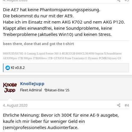
e
n
Die AE7 hat keine Phantomspannungsspeisung.
:
Die bekommst du nur mit der AE9.
Habe ich im Einsatz mit nem AKG K702 und nem AKG P120.
Klappt alles einwandfrei, keine Soundprobleme, keine
Treiberprobleme (aktuelles Win10) und keinen Stress.
been there, done that and got the t-shirt
9800X3D|X670E-A Gaming |Liquid Freezer 360 A-RGB|32GB 6000CL30|4090 Suprim X|Soundblaster
AE9|990pro 1TB| 980pro 1TB|860evo 1TB×3|TX850 Prime Titanium|o11 Dynamic PCMR|Odyssey G9
KI v0.8.2
R
e
a
KnolleJupp
k
t
Fleet Admiral
🎅Rätsel-Elite ’25
i
o
n
4. August 2020
#4
e
n
Ehrliche Meinung: Bevor ich 300€ für eine AE-9 ausgebe,
:
kaufe ich mir lieber für weniger Geld ein
(semi)professionelles Audiointerface.