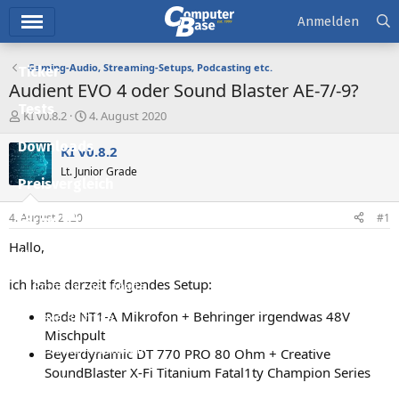
Hauptmenü
Anmelden
Gaming-Audio, Streaming-Setups, Podcasting etc.
Ticker
Audient EVO 4 oder Sound Blaster AE-7/-9?
Tests
E
E
KI v0.8.2
4. August 2020
r
r
Downloads
s
s
KI v0.8.2
t
t
Lt. Junior Grade
e
e
Preisvergleich
l
l
l
l
4. August 2020
#1
Forum
e
t
r
a
Hallo,
Aktuelles
m
ich habe derzeit folgendes Setup:
Empfohlene Inhalte
Rode NT1-A Mikrofon + Behringer irgendwas 48V
Neue Beiträge
Mischpult
Neueste Aktivitäten
Beyerdynamic DT 770 PRO 80 Ohm + Creative
SoundBlaster X-Fi Titanium Fatal1ty Champion Series
Leserartikel