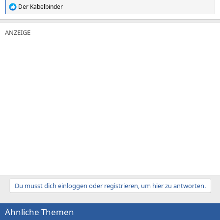
Der Kabelbinder
R
e
a
k
t
i
o
n
e
n
:
Du musst dich einloggen oder registrieren, um hier zu antworten.
Ähnliche Themen