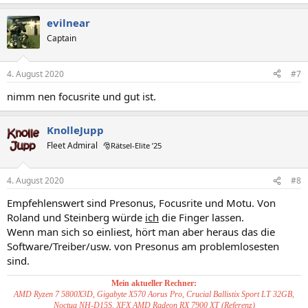
e
a
evilnear
k
t
Captain
i
o
n
4. August 2020
#7
e
n
nimm nen focusrite und gut ist.
:
KnolleJupp
Fleet Admiral
🎅Rätsel-Elite ’25
4. August 2020
#8
Empfehlenswert sind Presonus, Focusrite und Motu. Von
Roland und Steinberg würde
ich
die Finger lassen.
Wenn man sich so einliest, hört man aber heraus das die
Software/Treiber/usw. von Presonus am problemlosesten
sind.
Mein aktueller Rechner:
AMD Ryzen 7 5800X3D, Gigabyte X570 Aorus Pro, Crucial Ballistix Sport LT 32GB,
Noctua NH-D15S, XFX AMD Radeon RX 7900 XT (Referenz)