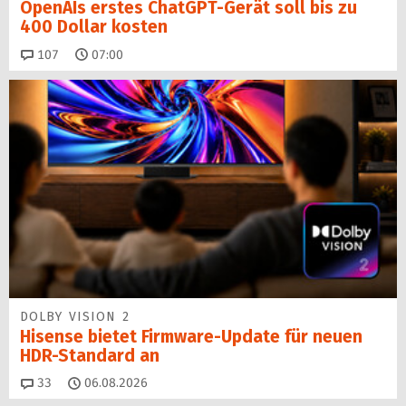
OpenAIs erstes ChatGPT-Gerät soll bis zu
400 Dollar kosten
Kommentare
107
07:00
DOLBY VISION 2
Hisense bietet Firmware-Update für neuen
HDR-Standard an
Kommentare
33
06.08.2026