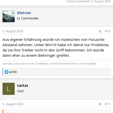
Zuletzt bearbeitet:
5. August 2020
Eletron
Lt. Commander
5. August 2020
#10
Aus eigener Erfahrung würde ich inzwischen von Focusrite
Abstand nehmen. Unter Win10 habe ich damit nur Probleme,
da sie ihre Treiber nicht in den Griff bekommen. Ich würde
dann eher zu einem Behringer greifen.
Und das Licht scheint in der Dunkelheit, und die Dunkelheit hat es nicht ergriffen.
JackA
R
e
a
Leitzz
k
L
t
Gast
i
o
n
5. August 2020
#11
e
n