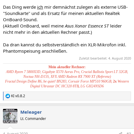
Das Ding werde
ich
mir demnächst zulegen als externe USB-
"Soundkarte" und als Ersatz für meinen aktuellen Realtek
OnBoard-Sound.
(Aktuell OnBoard, weil meine
Asus Xonar Essence ST
leider
nicht mehr in den aktuellen Rechner passt.)
Da dran kannst du selbstverständlich ein XLR-Mikrofon inkl.
Phantomspeisung anschließen.
Zuletzt bearbeitet:
4. August 2020
Mein aktueller Rechner:
AMD Ryzen 7 5800X3D, Gigabyte X570 Aorus Pro, Crucial Ballistix Sport LT 32GB,
Noctua NH-D15S, XFX AMD Radeon RX 7900 XT (Referenz)
Fractal Design Define R6, be quiet! BN283, Corsair Force MP510 960GB,
2x
Western
Digital Ultrastar DC HC320 8TB
,
LG GH24NSD6
KI v0.8.2
R
e
a
Meleager
k
t
Lt. Commander
i
o
n
4. August 2020
#3