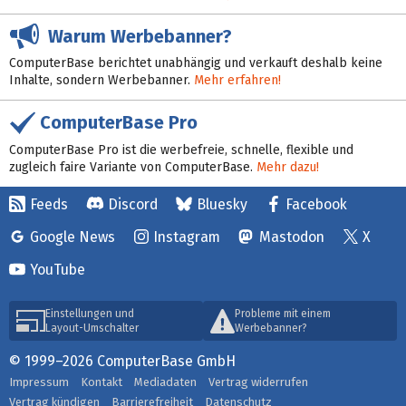
Warum Werbebanner?
ComputerBase berichtet unabhängig und verkauft deshalb keine
Inhalte, sondern Werbebanner.
Mehr erfahren!
ComputerBase Pro
ComputerBase Pro ist die werbefreie, schnelle, flexible und
zugleich faire Variante von ComputerBase.
Mehr dazu!
Feeds
Discord
Bluesky
Facebook
Google News
Instagram
Mastodon
X
YouTube
Einstellungen und
Probleme mit einem
Layout-Umschalter
Werbebanner?
© 1999–2026 ComputerBase GmbH
Impressum
Kontakt
Mediadaten
Vertrag widerrufen
Vertrag kündigen
Barrierefreiheit
Datenschutz