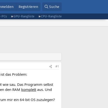
nmelden
Registrieren
Suche
g-PCs
GPU-Rangliste
CPU-Rangliste
#1
 ist das Problem:
M wie sau. Das Programm selbst
asten den RAM
komplett
aus. Und
rum mir ein 64-bit OS zuzulegen?