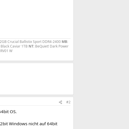
2GB Crucial Ballistix Sport DDR4-2400
MB:
Black Caviar 1TB
NT:
BeQuiet! Dark Power
n RV01 W
#2
64bit OS.
32bit Windows nicht auf 64bit