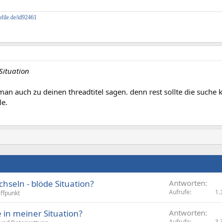
file.de/id92461
Situation
an auch zu deinen threadtitel sagen. denn rest sollte die suche k
le.
hseln - blöde Situation?
Antworten
Aufrufe
1.
effpunkt
 in meiner Situation?
Antworten
Aufrufe
3.