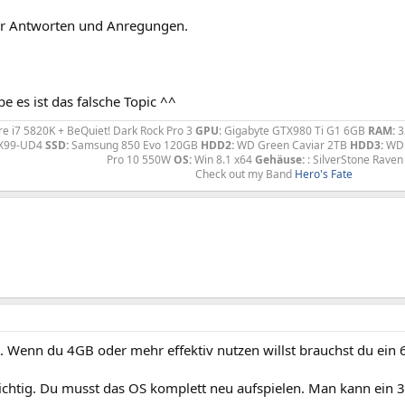
ür Antworten und Anregungen.
be es ist das falsche Topic ^^
re i7 5820K + BeQuiet! Dark Rock Pro 3
GPU
: Gigabyte GTX980 Ti G1 6GB
RAM:
3
-X99-UD4
SSD:
Samsung 850 Evo 120GB
HDD2:
WD Green Caviar 2TB
HDD3:
WD 
Pro 10 550W
OS:
Win 8.1 x64
Gehäuse:
: SilverStone Rave
Check out my Band
Hero's Fate
g. Wenn du 4GB oder mehr effektiv nutzen willst brauchst du ein 
richtig. Du musst das OS komplett neu aufspielen. Man kann ein 