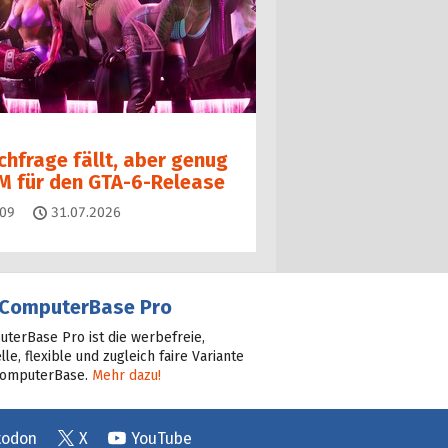
chfrage fällt, aber genug
M für den GTA-6-Release
Kommentare
09
31.07.2026
ComputerBase Pro
terBase Pro ist die werbefreie,
lle, flexible und zugleich faire Variante
ComputerBase.
Mehr dazu!
todon
X
YouTube