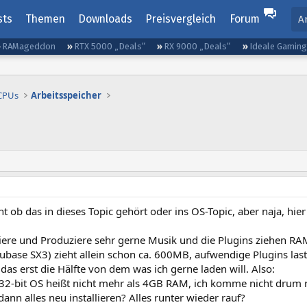
sts
Themen
Downloads
Preisvergleich
Forum
A
RAMageddon
RTX 5000 „Deals“
RX 9000 „Deals“
Ideale Gamin
 CPUs
Arbeitsspeicher
ht ob das in dieses Topic gehört oder ins OS-Topic, aber naja, hier
ere und Produziere sehr gerne Musik und die Plugins ziehen RA
Cubase SX3) zieht allein schon ca. 600MB, aufwendige Plugins l
 das erst die Hälfte von dem was ich gerne laden will. Also:
, 32-bit OS heißt nicht mehr als 4GB RAM, ich komme nicht drum 
dann alles neu installieren? Alles runter wieder rauf?