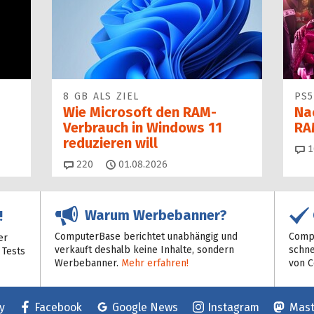
8 GB ALS ZIEL
PS5
Wie Microsoft den RAM-
Na
Verbrauch in Windows 11
RA
reduzieren will
1
Kommentare
220
01.08.2026
Warum Werbebanner?
!
ComputerBase berichtet unabhängig und
Compu
er
verkauft deshalb keine Inhalte, sondern
schne
 Tests
Werbebanner.
Mehr erfahren!
von 
y
Facebook
Google News
Instagram
Mas