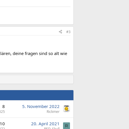
#3
lären, deine fragen sind so alt wie
8
5. November 2022
325
Rickmer
10
20. April 2021
R
372
RED_Skull