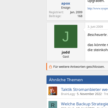
upgraden.
apox
Ensign
http://www.syspro
Registriert
Jan. 2009
Beiträge
168
3. Juni 2009
J
Bescheuerte 
das könnte m
die steinkoh
jodd
Gast
Für weitere Antworten geschlossen.
Ähnliche Themen
Taktik Stromanbieter wec
BrainLagg
5. November 2022
Tr
Welche Backup Strategie
R