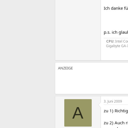
Ich danke f
p.s. ich glau
CPU:
Intel Co
Gigabyte GA
3. Juni 2009
A
zu 1) Richti
zu 2) Auch 