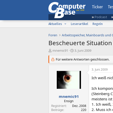
Ticker
Te
Podcast
Aktuelles
Leserartikel
Regeln
Foren
Arbeitsspeicher, Mainboards und
Bescheuerte Situation
E
E
mnemic91
3. Juni 2009
r
r
s
Für weitere Antworten geschlossen.
s
t
t
e
e
3. Juni 2009
l
l
l
l
Ich weiß nic
e
t
r
a
Ich komponi
m
(Steinberg 
mnemic91
meistens ist
Ensign
1. Ich weiß
Registriert
Dez. 2008
2. Muss ich 
Beiträge
220