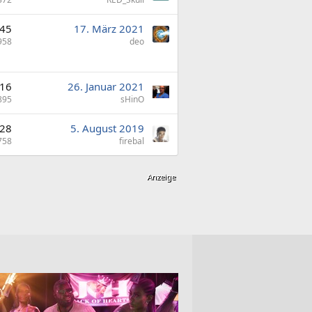
45
17. März 2021
958
deo
16
26. Januar 2021
895
sHinO
28
5. August 2019
758
firebal