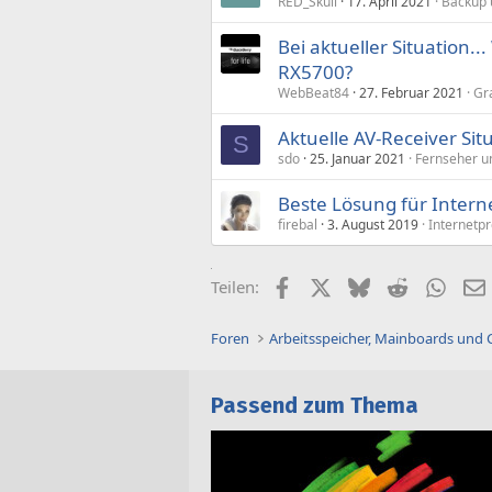
RED_Skull
17. April 2021
Backup 
Bei aktueller Situation.
RX5700?
WebBeat84
27. Februar 2021
Gr
Aktuelle AV-Receiver Sit
S
sdo
25. Januar 2021
Fernseher u
Beste Lösung für Interne
firebal
3. August 2019
Internetp
Facebook
X (Twitter)
Bluesky
Reddit
What
Teilen:
Foren
Arbeitsspeicher, Mainboards und
Passend zum Thema