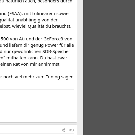
 du natürlich auch, besonders durch
sing (FSAA), mit trilinearem sowie
dqualität unabhängig von der
lbst, wieviel Qualität du brauchst,
 8500 von Ati und der GeForce3 von
nd liefern dir genug Power für alle
 und nur gewöhnlichen SDR-Speicher
n" mithalten kann. Du hast zwar
u einen Rat von mir annimmst:
 dir noch viel mehr zum Tuning sagen
#3