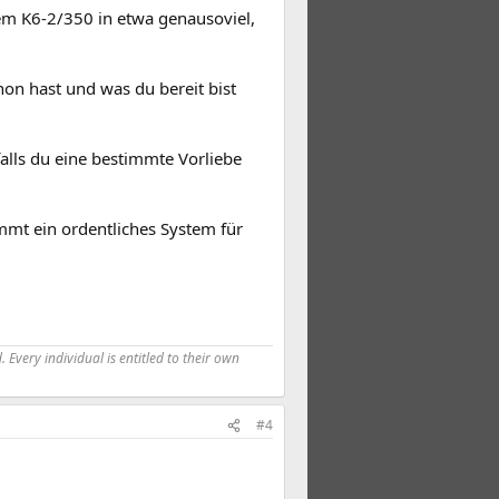
nem K6-2/350 in etwa genausoviel,
on hast und was du bereit bist
alls du eine bestimmte Vorliebe
immt ein ordentliches System für
 Every individual is entitled to their own
#4