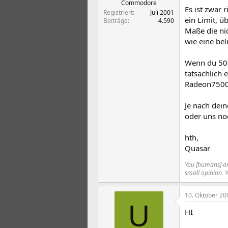
Commodore
Es ist zwar 
Registriert
Juli 2001
ein Limit, 
Beiträge
4.590
Maße die nic
wie eine bel
Wenn du 500
tatsächlich 
Radeon7500 
Je nach dei
oder uns no
hth,
Quasar
You [humans] are
small opinion. 
10. Oktober 20
U
HI