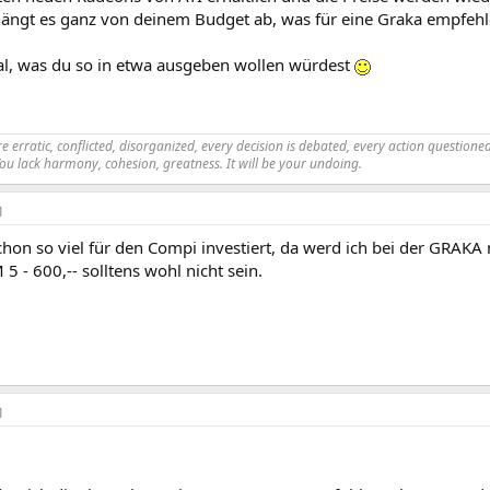
ngt es ganz von deinem Budget ab, was für eine Graka empfehle
l, was du so in etwa ausgeben wollen würdest
 erratic, conflicted, disorganized, every decision is debated, every action questioned.
You lack harmony, cohesion, greatness. It will be your undoing.
1
chon so viel für den Compi investiert, da werd ich bei der GRAKA 
5 - 600,-- solltens wohl nicht sein.
1