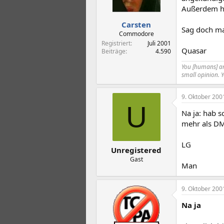
Außerdem hä
Carsten
Sag doch ma
Commodore
Registriert
Juli 2001
Quasar
Beiträge
4.590
You [humans] are
small opinion. 
9. Oktober 200
U
Na ja: hab s
mehr als DM 
LG
Unregistered
Gast
Man
9. Oktober 200
Na ja