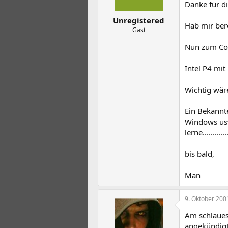
Danke für d
Unregistered
Hab mir ber
Gast
Nun zum Co
Intel P4 mi
Wichtig wäre
Ein Bekannte
Windows usw
lerne.............
bis bald,
Man
9. Oktober 200
Am schlaues
angekündigt