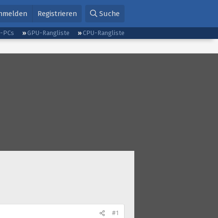
nmelden
Registrieren
Suche
g-PCs
GPU-Rangliste
CPU-Rangliste
#1