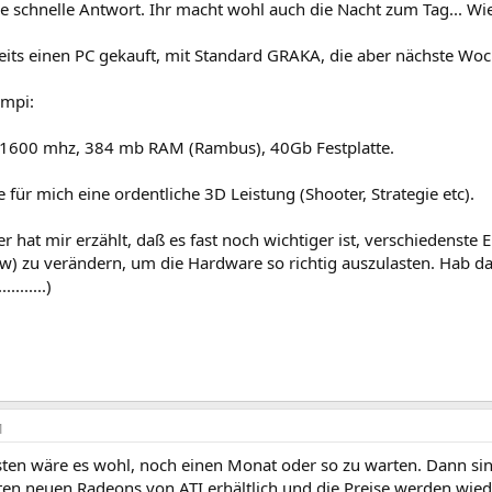
ie schnelle Antwort. Ihr macht wohl auch die Nacht zum Tag... Wi
eits einen PC gekauft, mit Standard GRAKA, die aber nächste W
mpi:
t 1600 mhz, 384 mb RAM (Rambus), 40Gb Festplatte.
 für mich eine ordentliche 3D Leistung (Shooter, Strategie etc).
r hat mir erzählt, daß es fast noch wichtiger ist, verschiedenste E
) zu verändern, um die Hardware so richtig auszulasten. Hab d
..........)
1
ten wäre es wohl, noch einen Monat oder so zu warten. Dann sin
en neuen Radeons von ATI erhältlich und die Preise werden wiede