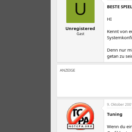
t
t
U
BESTE SPIE
e
e
l
l
l
l
HI
e
t
Unregistered
r
a
Kennt von e
m
Gast
Systemkonfi
Denn nur mi
getan zu sein
9. Oktober 200
Tuning
Wenn du eine