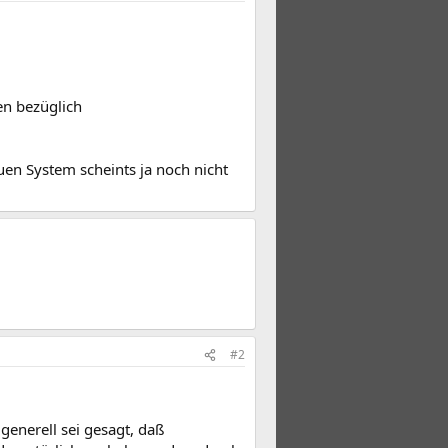
en bezüglich
en System scheints ja noch nicht
#2
generell sei gesagt, daß