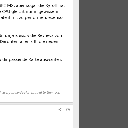
e GF2 MX, aber sogar die KyroII hat
e CPU gleicht nur in gewissem
lratenlimit zu performen, ebenso
dir
aufmerksam
die Reviews von
 Darunter fallen z.B. die neuen
u dir passende Karte auswählen,
 Every individual is entitled to their own
#9