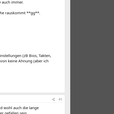
e auch immer.
oche rauskommt **gg**.
instellungen (zB Bios, Takten,
avon keine Ahnung (aber ich
#5
d wohl auch die lange
r gefallen sein.