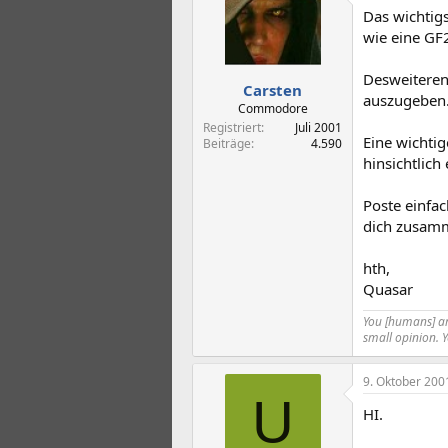
Das wichtig
wie eine GF
Desweiteren
Carsten
auszugeben
Commodore
Registriert
Juli 2001
Eine wichtig
Beiträge
4.590
hinsichtlich
Poste einfac
dich zusam
hth,
Quasar
You [humans] are
small opinion. 
9. Oktober 200
U
HI.