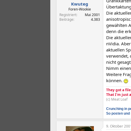
Grafikkarten
Kwuteg
Übertaktung.
Foren-Wookie
Die aktuelle
Registriert
Mai 2001
anisotropisc
Beiträge
4.383
gewählten Au
denn die er
Die aktuell
nVidia. Aber
aktuellen Sp
verwendet, 
nicht gesagt
Nimm einen 
Weitere Frag
können.
They got a fil
That I'm just
(c) Meat Loaf
Crunching in p
So posten und 
9. Oktober 200