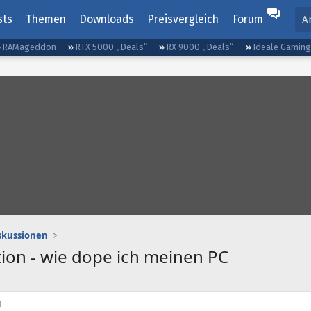
sts
Themen
Downloads
Preisvergleich
Forum
A
RAMageddon
RTX 5000 „Deals“
RX 9000 „Deals“
Ideale Gamin
iskussionen
tion - wie dope ich meinen PC
1