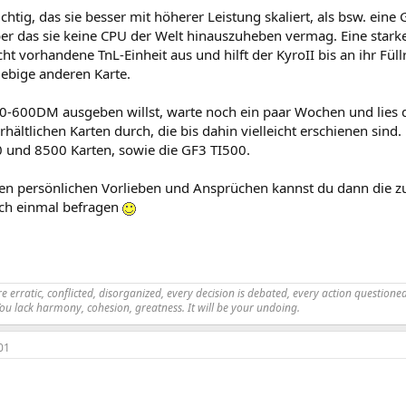
richtig, das sie besser mit höherer Leistung skaliert, als bsw. ein
über das sie keine CPU der Welt hinauszuheben vermag. Eine stark
ht vorhandene TnL-Einheit aus und hilft der KyroII bis an ihr Fül
iebige anderen Karte.
-600DM ausgeben willst, warte noch ein paar Wochen und lies 
erhältlichen Karten durch, die bis dahin vielleicht erschienen sind.
und 8500 Karten, sowie die GF3 TI500.
nen persönlichen Vorlieben und Ansprüchen kannst du dann die z
ch einmal befragen
 erratic, conflicted, disorganized, every decision is debated, every action questioned.
You lack harmony, cohesion, greatness. It will be your undoing.
01