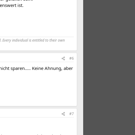
nswert ist.
 Every individual is entitled to their own
#6
nicht sparen..... Keine Ahnung, aber
#7