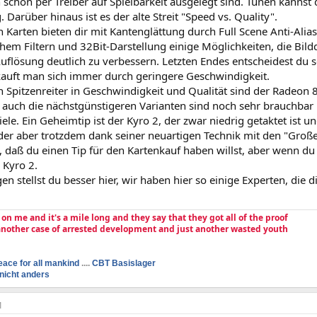
 schon per Treiber auf Spielbarkeit ausgelegt sind. Tunen kannst
 Darüber hinaus ist es der alte Streit "Speed vs. Quality".
n Karten bieten dir mit Kantenglättung durch Full Scene Anti-Alia
hem Filtern und 32Bit-Darstellung einige Möglichkeiten, die Bil
flösung deutlich zu verbessern. Letzten Endes entscheidest du se
kauft man sich immer durch geringere Geschwindigkeit.
en Spitzenreiter in Geschwindigkeit und Qualität sind der Radeon
 auch die nächstgünstigeren Varianten sind noch sehr brauchbar u
iele. Ein Geheimtip ist der Kyro 2, der zwar niedrig getaktet ist
der aber trotzdem dank seiner neuartigen Technik mit den "Große
, daß du einen Tip für den Kartenkauf haben willst, aber wenn d
Kyro 2.
en stellst du besser hier, wir haben hier so einige Experten, die
e on me and it's a mile long and they say that they got all of the proof
 another case of arrested development and just another wasted youth
eace for all mankind
....
CBT Basislager
nicht anders
1