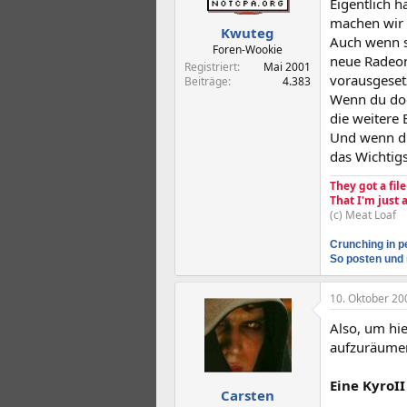
Eigentlich 
machen wir 
Kwuteg
Auch wenn s
Foren-Wookie
neue Radeon
Registriert
Mai 2001
vorausgesetz
Beiträge
4.383
Wenn du doch
die weitere 
Und wenn du
das Wichtigs
They got a fil
That I'm just
(c) Meat Loaf
Crunching in p
So posten und 
10. Oktober 20
Also, um hi
aufzuräume
Eine KyroII
Carsten