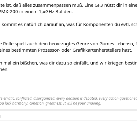
ste ist, daß alles zusammenpassen muß. Eine GF3 nützt dir in ei
2MX-200 in einem 1,xGHz Boliden.
 kommt es natürlich darauf an, was für Komponenten du evtl. sch
.
e Rolle spielt auch dein beovrzugtes Genre von Games...ebenso, f
 eines bestimmten Prozessor- oder Grafikkartenherstellers hast.
h mal ein bißchen, was dir dazu so einfällt, und wir kriegen best
men.
 erratic, conflicted, disorganized, every decision is debated, every action questioned.
You lack harmony, cohesion, greatness. It will be your undoing.
1