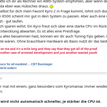
hätte ich dir als Rechner ein AMD-System empfohlen, aber wenn d
da eben was Hübsches draus.
elbst für dich mein Favorit Kyro 2 in Frage kommt, lohnt sich do
 8500 scheint mir gut in dein System zu passen. Aber auch eine
t - gut laufen.
 sparen willst: Ein Kyro freut sich über eine starke CPU im Rüc
Entwicklung abwarten. Es ist alles eine Preisfrage.
 alles beisammen hast, können wir dir auch Tuning-Tips geben. L
te wären. Ohne brauchbare Hardware als Basis nutzt dir das best
e on me and it's a mile long and they say that they got all of the proof
 another case of arrested development and just another wasted youth
eace for all mankind
....
CBT Basislager
nicht anders
01
er mal mit einem, ganz besonders vom Kyromaniac immer wieder 
n:
 wird nicht automatisch schneller, je stärker die CPU ist.