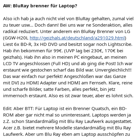
AW: BluRay brenner für Laptop?
Also ich hab ja auch nicht viel von BluRay gehalten, zumal viel
zu teuer usw... Doch dann! Bei uns war ne Sonderaktion, alles
radikal reduziert. Unter anderem ein BluRay Brenner von LG
(GGW-H20L
http://geizhals.at/deutschland/a291029.html
)
Liest 6x BD-R, 3x HD DVD und besitzt sogar noch Lightscribe.
Hab ihn bekommen für 99€. (UVP lag bei 230€, 170€ bei
geizhals). Hab ihn also in meinen PC eingebaut, an meinen
LCD TV angeschlossen (Full HD) und ab ging die Post! Ich war
erstaunt wie gestochen scharf das Bild war. Unvergleichlich!!!
Das war einfach nur perfekt! Angeschloßen war das Ganze
mit DVI zu HDMI Adapter und HDMI am Fernseh. Klare, reine
und scharfe Bilder, satte Farben, alles perfekt, bin jetz
immernoch erstaunt. Also es ist zwar teuer, aber es lohnt sich.
Edit: Aber BTT: Für Laptop ist ein Brenner Quatsch, ein BD-
ROM aber gar nicht mal so uninteressant. Laptops werden ja
z.Z. schon Standardmäßig mit Blu Ray Laufwerk ausgestattet.
Acer z.B. bietet mehrere Modelle standardmäßig mit Blu Ray
Laufwerk. Aber um Blu Ray eben am Laptop ausschöpfen zu