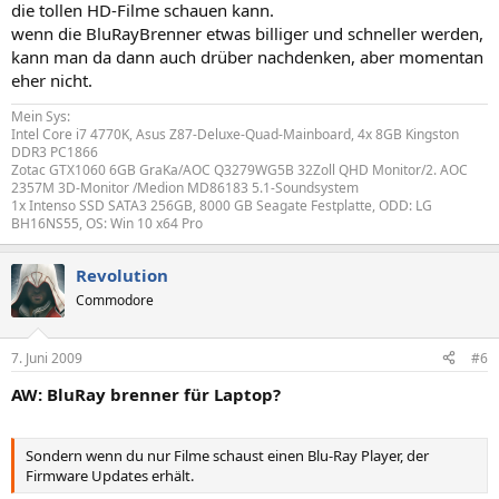
die tollen HD-Filme schauen kann.
wenn die BluRayBrenner etwas billiger und schneller werden,
kann man da dann auch drüber nachdenken, aber momentan
eher nicht.
Mein Sys:
Intel Core i7 4770K, Asus Z87-Deluxe-Quad-Mainboard, 4x 8GB Kingston
DDR3 PC1866
Zotac GTX1060 6GB GraKa/AOC Q3279WG5B 32Zoll QHD Monitor/2. AOC
2357M 3D-Monitor /Medion MD86183 5.1-Soundsystem
1x Intenso SSD SATA3 256GB, 8000 GB Seagate Festplatte, ODD: LG
BH16NS55, OS: Win 10 x64 Pro
Revolution
Commodore
7. Juni 2009
#6
AW: BluRay brenner für Laptop?
Sondern wenn du nur Filme schaust einen Blu-Ray Player, der
Firmware Updates erhält.