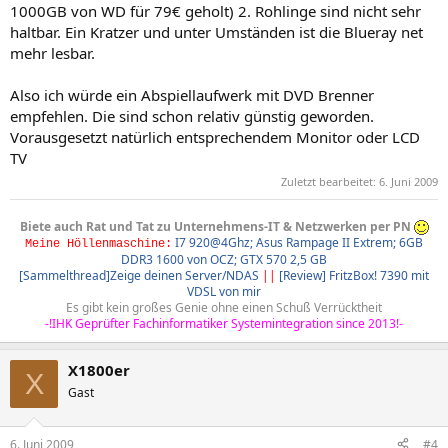
1000GB von WD für 79€ geholt) 2. Rohlinge sind nicht sehr
haltbar. Ein Kratzer und unter Umständen ist die Blueray net
mehr lesbar.
Also ich würde ein Abspiellaufwerk mit DVD Brenner
empfehlen. Die sind schon relativ günstig geworden.
Vorausgesetzt natürlich entsprechendem Monitor oder LCD
TV
Zuletzt bearbeitet:
6. Juni 2009
Biete auch Rat und Tat zu Unternehmens-IT & Netzwerken per PN
I7 920@4Ghz; Asus Rampage II Extrem; 6GB
Meine Höllenmaschine:
DDR3 1600 von OCZ; GTX 570 2,5 GB
[Sammelthread]Zeige deinen Server/NDAS
||
[Review] FritzBox! 7390 mit
VDSL von mir
Es gibt kein großes Genie ohne einen Schuß Verrücktheit​
-!IHK Geprüfter Fachinformatiker Systemintegration since 2013!-
X1800er
X
Gast
6. Juni 2009
#4