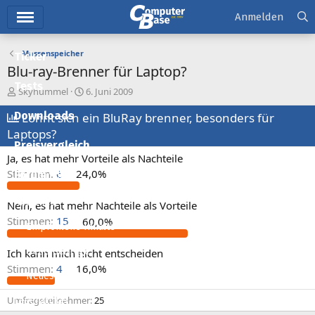
Hauptmenü
Anmelden
Massenspeicher
Ticker
Blu-ray-Brenner für Laptop?
Tests
E
E
Skyhummel
6. Juni 2009
r
r
Downloads
s
Lohnt sich ein BluRay brenner, besonders für
s
t
t
Laptops?
e
e
Preisvergleich
l
l
Ja, es hat mehr Vorteile als Nachteile
l
l
Stimmen:
6
24,0%
Forum
e
t
r
a
Aktuelles
m
Nein, es hat mehr Nachteile als Vorteile
Stimmen:
15
60,0%
Empfohlene Inhalte
Neue Beiträge
Ich kann mich nicht entscheiden
Stimmen:
4
16,0%
Neueste Aktivitäten
Umfrageteilnehmer
25
Leserartikel