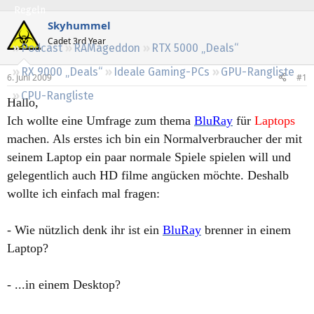
Regeln
Skyhummel
Cadet 3rd Year
Podcast
RAMageddon
RTX 5000 „Deals“
RX 9000 „Deals“
Ideale Gaming-PCs
GPU-Rangliste
6. Juni 2009
#1
CPU-Rangliste
Hallo,
Ich wollte eine Umfrage zum thema
BluRay
für
Laptops
machen. Als erstes ich bin ein Normalverbraucher der mit
seinem Laptop ein paar normale Spiele spielen will und
gelegentlich auch HD filme angücken möchte. Deshalb
wollte ich einfach mal fragen:
- Wie nützlich denk ihr ist ein
BluRay
brenner in einem
Laptop?
- ...in einem Desktop?