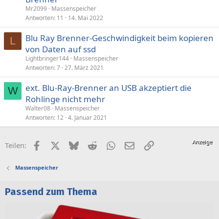
Mr2099
Massenspeicher
Antworten
11
14. Mai 2022
Blu Ray Brenner-Geschwindigkeit beim kopieren
L
von Daten auf ssd
Lightbringer144
Massenspeicher
Antworten
7
27. März 2021
ext. Blu-Ray-Brenner an USB akzeptiert die
W
Rohlinge nicht mehr
Walter08
Massenspeicher
Antworten
12
4. Januar 2021
Facebook
X (Twitter)
Bluesky
Reddit
WhatsApp
E-Mail
Link
Teilen:
Massenspeicher
Passend zum Thema