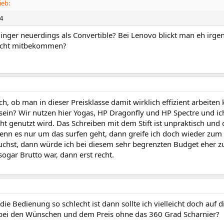
ieb:
4
Dinger neuerdings als Convertible? Bei Lenovo blickt man eh irg
nicht mitbekommen?
ch, ob man in dieser Preisklasse damit wirklich effizient arbeit
 sein? Wir nutzen hier Yogas, HP Dragonfly und HP Spectre und i
ht genutzt wird. Das Schreiben mit dem Stift ist unpraktisch un
Wenn es nur um das surfen geht, dann greife ich doch wieder zum 
auchst, dann würde ich bei diesem sehr begrenzten Budget eher 
ogar Brutto war, dann erst recht.
ie Bedienung so schlecht ist dann sollte ich vielleicht doch auf d
 bei den Wünschen und dem Preis ohne das 360 Grad Scharnier?