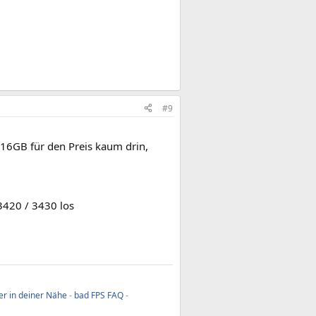
#9
d 16GB für den Preis kaum drin,
3420 / 3430 los
er in deiner Nähe
-
bad FPS FAQ
-