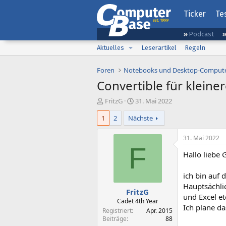
Ticker
Te
Podcast
Aktuelles
Leserartikel
Regeln
Foren
Notebooks und Desktop-Comput
Convertible für kleine
E
E
FritzG
31. Mai 2022
r
r
1
2
Nächste
s
s
t
t
e
e
31. Mai 2022
l
l
F
Hallo liebe
l
l
e
t
r
a
ich bin auf 
m
Hauptsächlic
FritzG
und Excel et
Cadet 4th Year
Ich plane da
Registriert
Apr. 2015
Beiträge
88