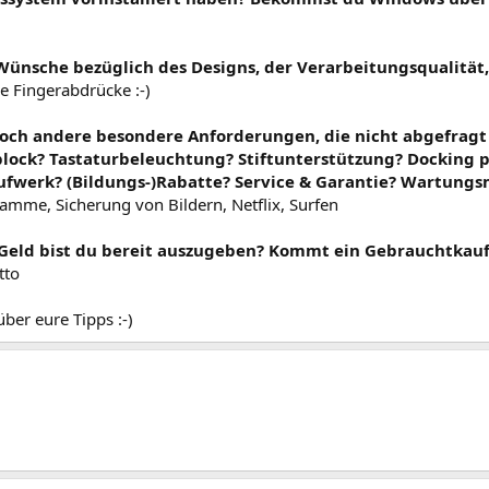
1
 Wünsche bezüglich des Designs, der Verarbeitungsqualität,
e Fingerabdrücke :-)
 noch andere besondere Anforderungen, die nicht abgefrag
ck? Tastaturbeleuchtung? Stiftunterstützung? Docking p
fwerk? (Bildungs-)Rabatte? Service & Garantie? Wartungs
amme, Sicherung von Bildern, Netflix, Surfen
l Geld bist du bereit auszugeben? Kommt ein Gebrauchtkauf
tto
ber eure Tipps :-)