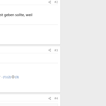
#2
it geben sollte, weil
#3
" -
(1)
(2)
(3)
#4