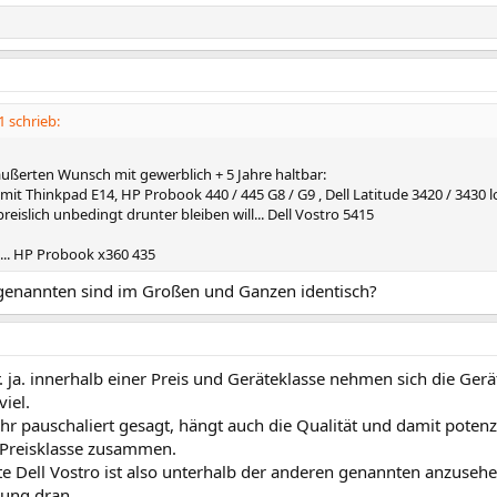
 schrieb:
ußerten Wunsch mit gewerblich + 5 Jahre haltbar:
it Thinkpad E14, HP Probook 440 / 445 G8 / G9 , Dell Latitude 3420 / 3430 l
islich unbedingt drunter bleiben will... Dell Vostro 5415
.... HP Probook x360 435
 genannten sind im Großen und Ganzen identisch?
. ja. innerhalb einer Preis und Geräteklasse nehmen sich die Gerä
iel.
r pauschaliert gesagt, hängt auch die Qualität und damit potenz
r Preisklasse zusammen.
 Dell Vostro ist also unterhalb der anderen genannten anzusehen
lung dran.