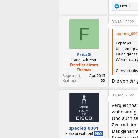
FritzG
R
e
a
31. Mai 2022
k
F
t
i
species_0001
o
n
Laptops...
e
bei dem geä
n
Dann gehts m
FritzG
:
Wenn man pre
Cadet 4th Year
Ersteller dieses
Themas
Convertible
Registriert
Apr. 2015
Die von dir
Beiträge
88
31. Mai 2022
vergleichbar
wahnsinnig v
Und auch seh
Zeit mit de
species_0001
Das genannte
Ruhe bewahren!
PRO
Preisvorstel