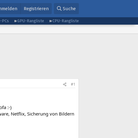
nmelden
Registrieren
Suche
g-PCs
GPU-Rangliste
CPU-Rangliste
#1
fa :-)
are, Netflix, Sicherung von Bildern