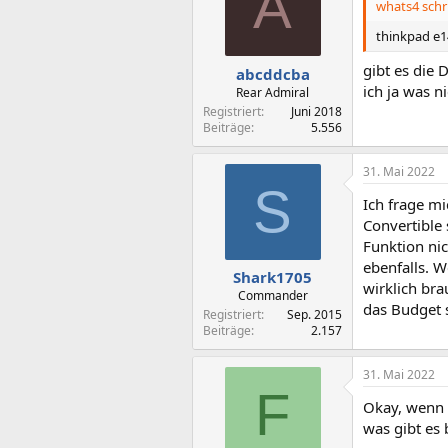
A
whats4 schr
thinkpad e1
gibt es die 
abcddcba
ich ja was 
Rear Admiral
Registriert
Juni 2018
Beiträge
5.556
31. Mai 2022
S
Ich frage mi
Convertible
Funktion nic
ebenfalls. 
Shark1705
wirklich br
Commander
das Budget s
Registriert
Sep. 2015
Beiträge
2.157
31. Mai 2022
F
Okay, wenn d
was gibt es