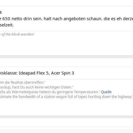
4
e 650 netto drin sein. halt nach angeboten schaun. die es eh derze
elzeit.
 of the block warden!
eisklasse: Ideapad Flex 5, Acer Spin 3
nn die Realität übertreffen."
Backup, hast Du auch keine wichtigen Daten."
tella als Wärmeleitpaste hättest du geringere Temperaturen."
Quelle
imate the bandwidth of a station wagon full of tapes hurtling down the highway.