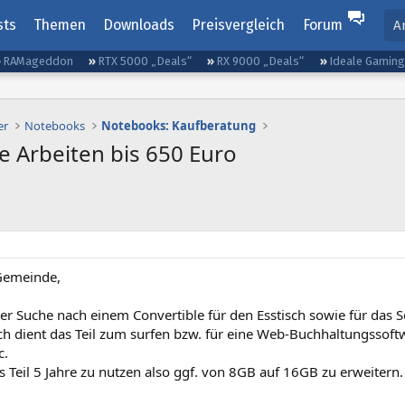
sts
Themen
Downloads
Preisvergleich
Forum
A
RAMageddon
RTX 5000 „Deals“
RX 9000 „Deals“
Ideale Gamin
er
Notebooks
Notebooks: Kaufberatung
re Arbeiten bis 650 Euro
 Gemeinde,
der Suche nach einem Convertible für den Esstisch sowie für das So
h dient das Teil zum surfen bzw. für eine Web-Buchhaltungssoftw
c.
s Teil 5 Jahre zu nutzen also ggf. von 8GB auf 16GB zu erweitern.