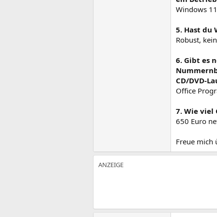
Windows 1
5. Hast du
Robust, kein
6. Gibt es
Nummernblo
CD/DVD-Lau
Office Progr
7. Wie vie
650 Euro ne
Freue mich ü