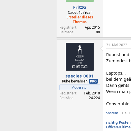
FritzG
Cadet 4th Year
Ersteller dieses
Themas
Registriert
Apr. 2015
Beiträge
88
31. Mai 2022
Robust und 
Zumindest be
Laptops...
species_0001
bei dem geä
Ruhe bewahren!
PRO
Dann gehts 
Moderator
Wenn man pre
Registriert
Feb. 2010
Beiträge
24.224
Convertible
System
+ Dell 
richtig Posten
Office/Multime