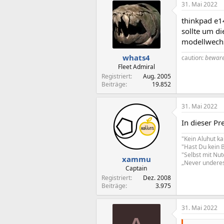
31. Mai 2022
thinkpad e1
sollte um di
modellwechs
whats4
caution:
beware
Fleet Admiral
Registriert
Aug. 2005
Beiträge
19.852
31. Mai 2022
In dieser Pr
"Kein Aluhut ka
"Hast Du kein 
"Selbst mit Nu
xammu
„Never underest
Captain
Registriert
Dez. 2008
Beiträge
3.975
31. Mai 2022