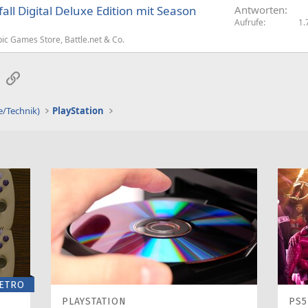
all Digital Deluxe Edition mit Season
Antworten
Aufrufe
1.
ic Games Store, Battle.net & Co.
sApp
E-Mail
Link
e/Technik)
PlayStation
ETRO
PLAYSTATION
PS5