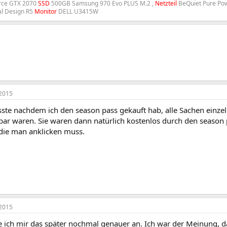
rce GTX 2070
SSD
500GB Samsung 970 Evo PLUS M.2 ,
Netzteil
BeQuiet Pure Po
al Design R5
Monitor
DELL U3415W
2015
sste nachdem ich den season pass gekauft hab, alle Sachen einzel
gbar waren. Sie waren dann natürlich kostenlos durch den season
 die man anklicken muss.
2015
 ich mir das später nochmal genauer an. Ich war der Meinung, da