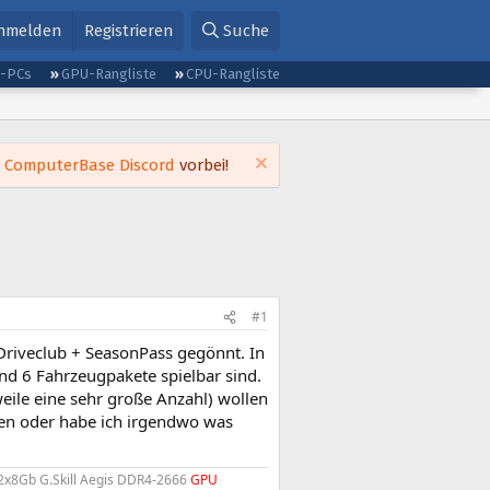
nmelden
Registrieren
Suche
g-PCs
GPU-Rangliste
CPU-Rangliste
m
ComputerBase Discord
vorbei!
#1
 Driveclub + SeasonPass gegönnt. In
nd 6 Fahrzeugpakete spielbar sind.
eile eine sehr große Anzahl) wollen
den oder habe ich irgendwo was
2x8Gb G.Skill Aegis DDR4-2666
GPU