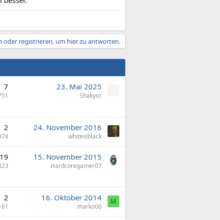
l besser.
 oder registrieren, um hier zu antworten.
7
23. Mai 2025
751
Shakyor
2
24. November 2016
974
whiteisblack
19
15. November 2015
823
Hardcoregamer07
2
16. Oktober 2014
M
161
marko06