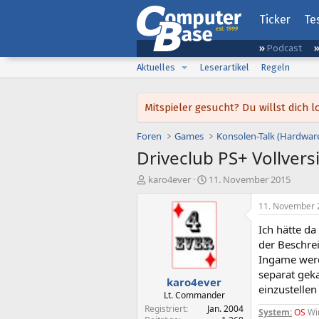
Ticker
Te
Podcast
Aktuelles
Leserartikel
Regeln
Mitspieler gesucht? Du willst dic
Foren
Games
Konsolen-Talk (Hardwar
Driveclub PS+ Vollvers
E
E
karo4ever
11. November 2015
r
r
s
s
11. November 
t
t
Ich hätte da
e
e
l
l
der Beschre
l
l
Ingame werd
e
t
separat gek
karo4ever
r
a
einzustelle
m
Lt. Commander
Registriert
Jan. 2004
System:
OS
Win