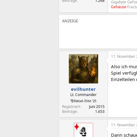
Beiträge
1.268
Gigabyte GeFo
Gehäuse
Fract
11. November 
Also ich mu
Spiel verfü
Einzelteilen
evilhunter
Lt. Commander
🎅Rätsel-Elite ’25
Registriert
Juni 2015
Beiträge
1.653
11. November 
Dann schaue