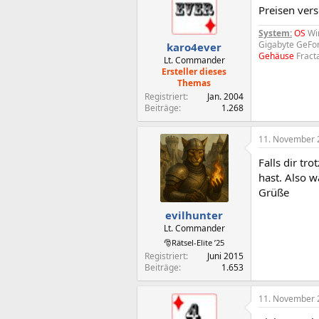
Preisen vers
System:
OS
Win
Gigabyte GeFo
karo4ever
Gehäuse
Fract
Lt. Commander
Ersteller dieses
Themas
Registriert
Jan. 2004
Beiträge
1.268
11. November 
Falls dir tr
hast. Also w
Grüße
evilhunter
Lt. Commander
🎅Rätsel-Elite ’25
Registriert
Juni 2015
Beiträge
1.653
11. November 