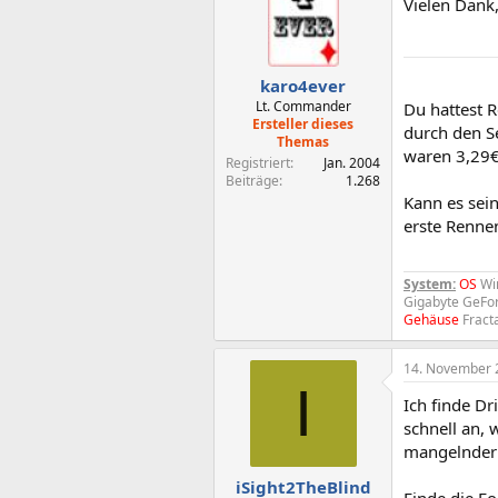
Vielen Dank
karo4ever
Lt. Commander
Du hattest R
Ersteller dieses
durch den S
Themas
waren 3,29€ f
Registriert
Jan. 2004
Beiträge
1.268
Kann es sei
erste Renne
System:
OS
Win
Gigabyte GeFo
Gehäuse
Fract
14. November 
I
Ich finde Dr
schnell an,
mangelnder 
iSight2TheBlind