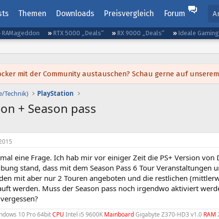
sts
Themen
Downloads
Preisvergleich
Forum
A
RAMageddon
RTX 5000 „Deals“
RX 9000 „Deals“
Ideale Gamin
h locker mit der Community austauschen? Schau gerne auf unsere
e/Technik)
PlayStation
ion + Season pass
2015
 mal eine Frage. Ich hab mir vor einiger Zeit die PS+ Version von
ibung stand, dass mit dem Season Pass 6 Tour Veranstaltungen u
en mit aber nur 2 Touren angeboten und die restlichen (mittlerw
auft werden. Muss der Season pass noch irgendwo aktiviert wer
n vergessen?
dows 10 Pro 64bit
CPU
Intel i5 9600K
Mainboard
Gigabyte Z370-HD3 v1.0
RAM