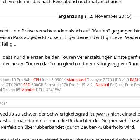
, ich werde mir das nach Feierabend nochmal anschauen.
Ergänzung
(
12. November 2015
)
echt... die Preise verschwanden als ich auf "Kaufen" gegangen bin.
eason Pass abgedeckt zu sein. Irgendeinen der High Level Wagen 
ällig...
n, dass nur die ersten beiden Touren Veranstaltungen Einsteiger
n der neuen Touren darf man gleich mit nem Königsegg ein Run
dows 10 Pro 64bit
CPU
Intel i5 9600K
Mainboard
Gigabyte Z370-HD3 v1.0
RAM
rce GTX 2070
SSD
500GB Samsung 970 Evo PLUS M.2 ,
Netzteil
BeQuiet Pure Po
al Design R5
Monitor
DELL U3415W
2015
iveclub zu schwer, der Schwierigkeitsgrad ist (war?) nicht einstell
 weshalb man dann nur noch die Rücklichter der Gegner sieht bzw
Perfektion überrubberbandet (durch Zauber-KI überholt) wird.