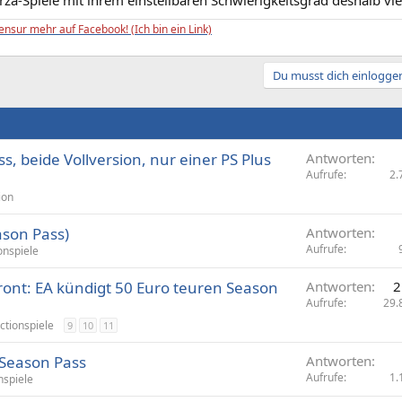
rza-Spiele mit ihrem einstellbaren Schwierigkeitsgrad deshalb vie
ensur mehr auf Facebook! (Ich bin ein Link)
Du musst dich einloggen
s, beide Vollversion, nur einer PS Plus
Antworten
Aufrufe
2.
ion
ason Pass)
Antworten
Aufrufe
onspiele
front: EA kündigt 50 Euro teuren Season
Antworten
2
Aufrufe
29.
ctionspiele
9
10
11
Season Pass
Antworten
Aufrufe
1.
nspiele