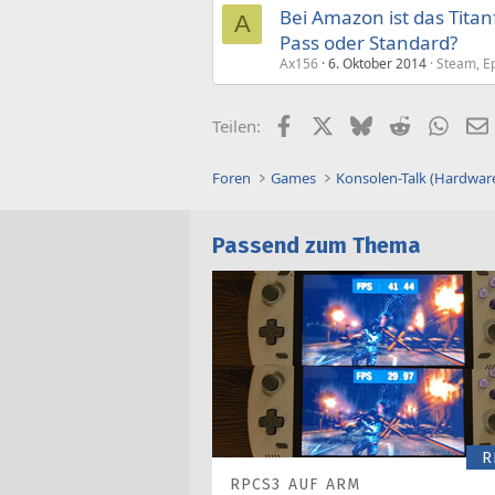
Bei Amazon ist das Titanf
A
Pass oder Standard?
Ax156
6. Oktober 2014
Steam, Ep
Facebook
X (Twitter)
Bluesky
Reddit
What
Teilen:
Foren
Games
Konsolen-Talk (Hardwar
Passend zum Thema
R
RPCS3 AUF ARM