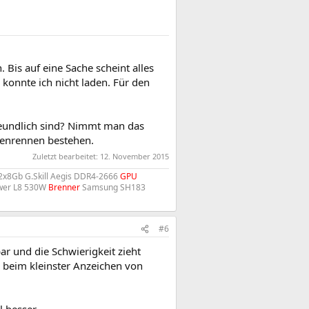
 Bis auf eine Sache scheint alles
konnte ich nicht laden. Für den
freundlich sind? Nimmt man das
denrennen bestehen.
Zuletzt bearbeitet:
12. November 2015
2x8Gb G.Skill Aegis DDR4-2666
GPU
wer L8 530W
Brenner
Samsung SH183
#6
bar und die Schwierigkeit zieht
. beim kleinster Anzeichen von