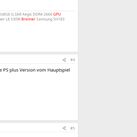
2x8Gb G.Skill Aegis DDR4-2666
GPU
wer L8 530W
Brenner
Samsung SH183
#4
die PS plus Version vom Hauptspiel
#5