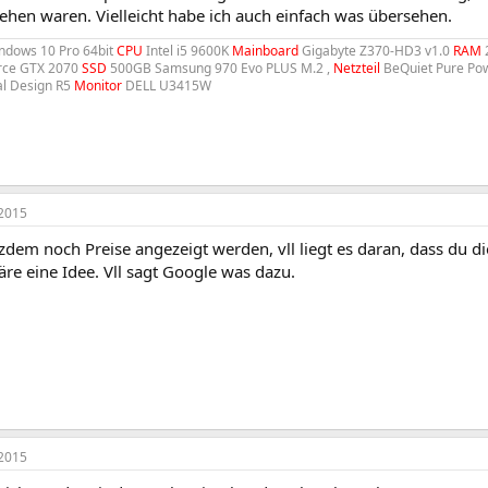
ehen waren. Vielleicht habe ich auch einfach was übersehen.
dows 10 Pro 64bit
CPU
Intel i5 9600K
Mainboard
Gigabyte Z370-HD3 v1.0
RAM
rce GTX 2070
SSD
500GB Samsung 970 Evo PLUS M.2 ,
Netzteil
BeQuiet Pure Po
al Design R5
Monitor
DELL U3415W
2015
otzdem noch Preise angezeigt werden, vll liegt es daran, dass du 
äre eine Idee. Vll sagt Google was dazu.
2015