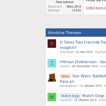
Finde die Fo
Fleet Admiral
Registriert
März 2014
Endlich keine Z
Beiträge
12.533
Ähnliche Themen
It Takes Two Freunde Pas
A
möglich?
arberex99
23. Mai 2025
PlayStat
Hitman (Vollversion - Se
Z
Zerbich
24. November 2016
Acti
Star Wars: Battle
News
Pass an
AbstaubBaer
13. Oktober 2015
A
Watch Dogs 
Watch Dogs
M
marko06
16. Oktober 2014
Actio