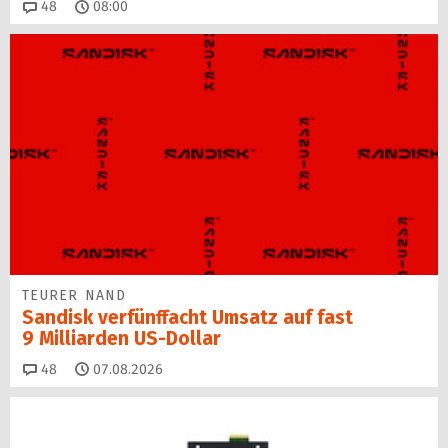
Kommentare
48
08:00
TEURER NAND
Sandisk verfünffacht Umsatz auf fast
9 Milliarden US-Dollar
Kommentare
48
07.08.2026