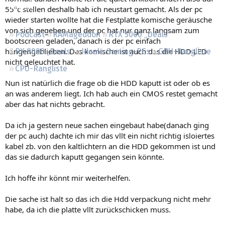
Regeln
55°c stellen deshalb hab ich neustart gemacht. Als der pc
wieder starten wollte hat die Festplatte komische geräusche
von sich gegeben und der pc hat nur ganz langsam zum
Podcast
RAMageddon
RTX 5000 „Deals“
bootscreen geladen, danach is der pc einfach
hängengeblieben. Das komische ist auch das die HDD LED
RX 9000 „Deals“
Ideale Gaming-PCs
GPU-Rangliste
nicht geleuchtet hat.
CPU-Rangliste
Nun ist natürlich die frage ob die HDD kaputt ist oder ob es
an was anderem liegt. Ich hab auch ein CMOS restet gemacht
aber das hat nichts gebracht.
Da ich ja gestern neue sachen eingebaut habe(danach ging
der pc auch) dachte ich mir das vllt ein nicht richtig isloiertes
kabel zb. von den kaltlichtern an die HDD gekommen ist und
das sie dadurch kaputt gegangen sein könnte.
Ich hoffe ihr könnt mir weiterhelfen.
Die sache ist halt so das ich die Hdd verpackung nicht mehr
habe, da ich die platte vllt zurückschicken muss.