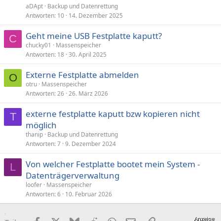
aDApt
Backup und Datenrettung
Antworten
10
14. Dezember 2025
Geht meine USB Festplatte kaputt?
C
chucky01
Massenspeicher
Antworten
18
30. April 2025
Externe Festplatte abmelden
O
otru
Massenspeicher
Antworten
26
26. März 2026
externe festplatte kaputt bzw kopieren nicht
T
möglich
thanip
Backup und Datenrettung
Antworten
7
9. Dezember 2024
Von welcher Festplatte bootet mein System -
L
Datenträgerverwaltung
loofer
Massenspeicher
Antworten
6
10. Februar 2026
Facebook
X (Twitter)
Bluesky
Reddit
WhatsApp
E-Mail
Link