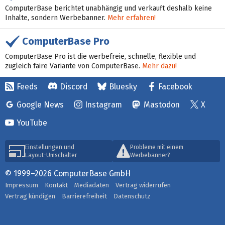
ComputerBase berichtet unabhängig und verkauft deshalb keine
Inhalte, sondern Werbebanner.
Mehr erfahren!
ComputerBase Pro
ComputerBase Pro ist die werbefreie, schnelle, flexible und
zugleich faire Variante von ComputerBase.
Mehr dazu!
Feeds
Discord
Bluesky
Facebook
Google News
Instagram
Mastodon
X
YouTube
Einstellungen und
Probleme mit einem
Layout-Umschalter
Werbebanner?
© 1999–2026 ComputerBase GmbH
Impressum
Kontakt
Mediadaten
Vertrag widerrufen
Vertrag kündigen
Barrierefreiheit
Datenschutz