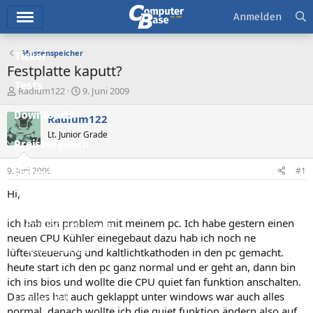
Hauptmenü
Anmelden
Massenspeicher
Ticker
Festplatte kaputt?
Tests
E
E
Radium122
9. Juni 2009
r
r
Downloads
s
s
Radium122
t
t
Lt. Junior Grade
e
e
Preisvergleich
l
l
l
l
9. Juni 2009
#1
Forum
e
t
r
a
Hi,
Aktuelles
m
ich hab ein problem mit meinem pc. Ich habe gestern einen
Empfohlene Inhalte
neuen CPU Kühler einegebaut dazu hab ich noch ne
Neue Beiträge
lüftersteuerung und kaltlichtkathoden in den pc gemacht.
heute start ich den pc ganz normal und er geht an, dann bin
Neueste Aktivitäten
ich ins bios und wollte die CPU quiet fan funktion anschalten.
Das alles hat auch geklappt unter windows war auch alles
Leserartikel
normal. danach wollte ich die quiet funktion ändern also auf