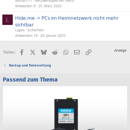
axman771
Netzwerkspeicher (NAS)
Antworten
8
25. März 2025
Hide.me -> PCs im Heimnetzwerk nicht mehr
L
sichtbar
Lupex
Sicherheit
Antworten
18
20. Januar 2025
Facebook
X (Twitter)
Bluesky
Reddit
WhatsApp
E-Mail
Link
Teilen:
Backup und Datenrettung
Passend zum Thema