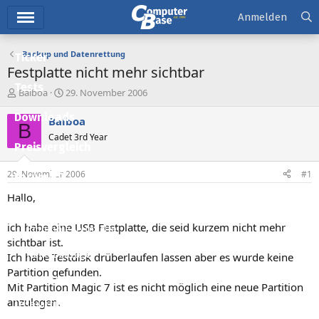
Hauptmenü
Anmelden
Backup und Datenrettung
Ticker
Festplatte nicht mehr sichtbar
Tests
E
E
Balboa
29. November 2006
r
r
Downloads
s
s
Balboa
B
t
t
Cadet 3rd Year
e
e
Preisvergleich
l
l
l
l
29. November 2006
#1
Forum
e
t
r
a
Hallo,
Aktuelles
m
ich habe eine USB Festplatte, die seid kurzem nicht mehr
Empfohlene Inhalte
sichtbar ist.
Neue Beiträge
Ich habe Testdisk drüberlaufen lassen aber es wurde keine
Partition gefunden.
Neueste Aktivitäten
Mit Partition Magic 7 ist es nicht möglich eine neue Partition
anzulegen.
Leserartikel