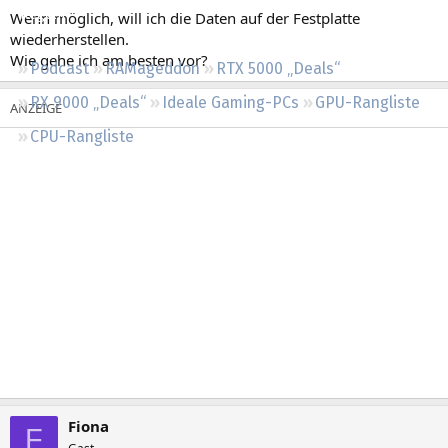
Regeln
Wenn möglich, will ich die Daten auf der Festplatte
wiederherstellen.
Wie gehe ich am besten vor?
Podcast
RAMageddon
RTX 5000 „Deals“
RX 9000 „Deals“
Ideale Gaming-PCs
GPU-Rangliste
CPU-Rangliste
Fiona
F