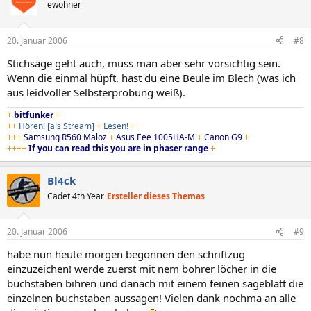
ewohner
20. Januar 2006
#8
Stichsäge geht auch, muss man aber sehr vorsichtig sein.
Wenn die einmal hüpft, hast du eine Beule im Blech (was ich
aus leidvoller Selbsterprobung weiß).
+
bitfunker
+
++
Hören!
[als Stream]
+
Lesen!
+
+++
Samsung R560 Maloz
+
Asus Eee 1005HA-M
+
Canon G9
+
++++
If you can read this you are in phaser range
+
Bl4ck
Cadet 4th Year
Ersteller dieses Themas
20. Januar 2006
#9
habe nun heute morgen begonnen den schriftzug
einzuzeichen! werde zuerst mit nem bohrer löcher in die
buchstaben bihren und danach mit einem feinen sägeblatt die
einzelnen buchstaben aussagen! Vielen dank nochma an alle