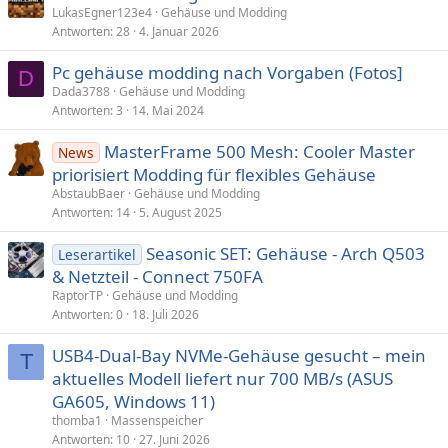
LukasEgner123e4
Gehäuse und Modding
Antworten
28
4. Januar 2026
Pc gehäuse modding nach Vorgaben (Fotos]
D
Dada3788
Gehäuse und Modding
Antworten
3
14. Mai 2024
MasterFrame 500 Mesh: Cooler Master
News
priorisiert Modding für flexibles Gehäuse
AbstaubBaer
Gehäuse und Modding
Antworten
14
5. August 2025
Seasonic SET: Gehäuse - Arch Q503
Leserartikel
& Netzteil - Connect 750FA
RaptorTP
Gehäuse und Modding
Antworten
0
18. Juli 2026
USB4‑Dual‑Bay NVMe‑Gehäuse gesucht – mein
T
aktuelles Modell liefert nur 700 MB/s (ASUS
GA605, Windows 11)
thomba1
Massenspeicher
Antworten
10
27. Juni 2026