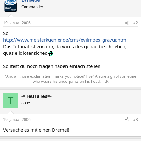
Commander
19. Januar 2006
#2
So:
http://www.meisterkuehler.de/cms/evilmoes_gravur.html
Das Tutorial ist von mir, da wird alles genau beschrieben,
quasie idiotensicher.
Solltest du noch fragen haben einfach stellen.
"And all those exclamation marks, you notice? Five? A sure sign of someone
who wears his underpants on his head." T.P.​
-=TeuTaTes=-
T
Gast
19. Januar 2006
#3
Versuche es mit einen Dremel!