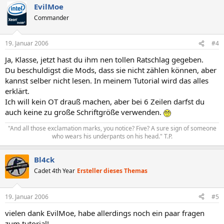
EvilMoe
Commander
19. Januar 2006
#4
Ja, Klasse, jetzt hast du ihm nen tollen Ratschlag gegeben.
Du beschuldigst die Mods, dass sie nicht zählen können, aber
kannst selber nicht lesen. In meinem Tutorial wird das alles
erklärt.
Ich will kein OT drauß machen, aber bei 6 Zeilen darfst du
auch keine zu große Schriftgröße verwenden.
"And all those exclamation marks, you notice? Five? A sure sign of someone
who wears his underpants on his head." T.P.​
Bl4ck
Cadet 4th Year
Ersteller dieses Themas
19. Januar 2006
#5
vielen dank EvilMoe, habe allerdings noch ein paar fragen
zum tutorial!