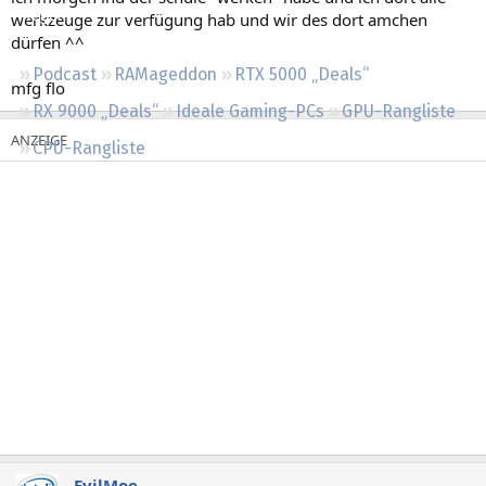
Regeln
werkzeuge zur verfügung hab und wir des dort amchen
dürfen ^^
Podcast
RAMageddon
RTX 5000 „Deals“
mfg flo
RX 9000 „Deals“
Ideale Gaming-PCs
GPU-Rangliste
CPU-Rangliste
EvilMoe