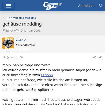
Hauptmenü
Anmelden
Gehäuse und Modding
Ticker
gehäuse modding
Tests
E
E
Bl4ck
19. Januar 2006
r
r
Downloads
s
s
Bl4ck
t
t
Cadet 4th Year
e
e
Preisvergleich
l
l
l
l
19. Januar 2006
#1
Forum
e
t
r
a
moin, hab ne frage und zwar:
Aktuelles
m
ich würde gerne ein muster in mein gehäuse sagen (oder wie
auch immer^^) in etwa
>>so<<
Empfohlene Inhalte
nun zu meiner frage, wie stelle ich das am besten an?
Neue Beiträge
verbiegt sich das gehäuse nicht wenn ich da mit ner stichsäge
dahinter geh? wird es splittern?
Neueste Aktivitäten
wäre gut wenn ihr mir noch heute bescheid sagen würdet da
Leserartikel
ich morgen ind der schule "werken" habe und ich dort alle