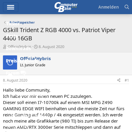
Hauptmenü
Anmelden
Arbeitsspeicher
Ticker
GSkill Trident Z RGB 4000 vs. Patriot Viper
Tests
4400 16GB
E
E
OfficialHybris
8. August 2020
Downloads
r
r
s
s
OfficialHybris
O
Preisvergleich
t
t
Lt. Junior Grade
e
e
l
l
Forum
l
l
8. August 2020
#1
e
t
Aktuelles
r
a
Hallo liebe Community,
m
Empfohlene Inhalte
Ich habe vor mir einen neuen PC zuzulegen.
Dieser soll einen I7-10700k auf einem MSI MPG Z490
Neue Beiträge
GAMING EDGE WIFI beinhalten und die meiste Zeit nur fürs
reine Gaming auf 1440p / 4k eingesetzt werden. Ich werde
Neueste Aktivitäten
noch meine alte Grafikkarte (980 TI) bis zum Release der
Leserartikel
neuen AMD/RTX 3000er Serie mitschleppen und dann auf