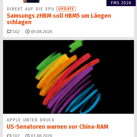
FMS 2026
DIREKT AUF DIE XPU
UPDATE
Samsungs zHBM soll HBM5 um Längen
schlagen
Kommentare
102
09.08.2026
APPLE UNTER DRUCK
US-Senatoren warnen vor China-RAM
Kommentare
107
01.08.2026