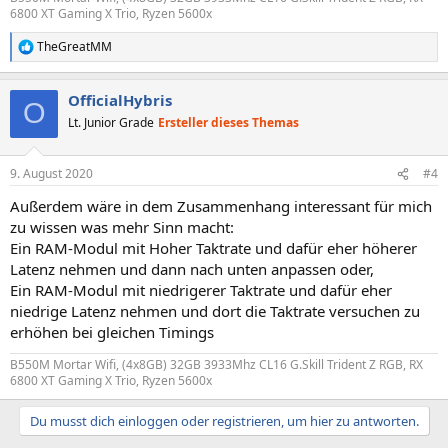
6800 XT Gaming X Trio, Ryzen 5600x
TheGreatMM
R
e
a
OfficialHybris
k
O
t
Lt. Junior Grade
Ersteller dieses Themas
i
o
n
9. August 2020
#4
e
n
Außerdem wäre in dem Zusammenhang interessant für mich
:
zu wissen was mehr Sinn macht:
Ein RAM-Modul mit Hoher Taktrate und dafür eher höherer
Latenz nehmen und dann nach unten anpassen oder,
Ein RAM-Modul mit niedrigerer Taktrate und dafür eher
niedrige Latenz nehmen und dort die Taktrate versuchen zu
erhöhen bei gleichen Timings
B550M Mortar Wifi, (4x8GB) 32GB 3933Mhz CL16 G.Skill Trident Z RGB, RX
6800 XT Gaming X Trio, Ryzen 5600x
Du musst dich einloggen oder registrieren, um hier zu antworten.