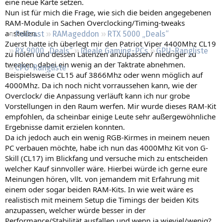
eine neue Karte setzen.
Regeln
Nun ist für mich die Frage, wie sich die beiden angegebenen
RAM-Module in Sachen Overclocking/Timing-tweaks
anstellen.
Podcast
RAMageddon
RTX 5000 „Deals“
Zuerst hatte ich überlegt mir den Patriot Viper 4400Mhz CL19
RX 9000 „Deals“
Ideale Gaming-PCs
GPU-Rangliste
zu holen und dessen Latenzen anzupassen/ niedriger zu
tweaken, dabei ein wenig an der Taktrate abnehmen.
CPU-Rangliste
Beispielsweise CL15 auf 3866Mhz oder wenn möglich auf
4000Mhz. Da ich noch nicht vorraussehen kann, wie der
Overclock/ die Anpassung verläuft kann ich nur grobe
Vorstellungen in den Raum werfen. Mir wurde dieses RAM-Kit
empfohlen, da scheinbar einige Leute sehr außergewöhnliche
Ergebnisse damit erzielen konnten.
Da ich jedoch auch ein wenig RGB-Kirmes in meinem neuen
PC verbauen möchte, habe ich nun das 4000Mhz Kit von G-
Skill (CL17) im Blickfang und versuche mich zu entscheiden
welcher Kauf sinnvoller wäre. Hierbei würde ich gerne eure
Meinungen hören, vllt. von jemandem mit Erfahrung mit
einem oder sogar beiden RAM-Kits. In wie weit wäre es
realistisch mit meinem Setup die Timings der beiden Kits
anzupassen, welcher würde besser in der
Performance/Stabilität ausfallen und wenn ja wieviel/wenig?