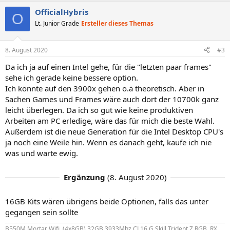
a
OfficialHybris
k
O
t
Lt. Junior Grade
Ersteller dieses Themas
i
o
n
8. August 2020
#3
e
n
Da ich ja auf einen Intel gehe, für die "letzten paar frames"
:
sehe ich gerade keine bessere option.
Ich könnte auf den 3900x gehen o.ä theoretisch. Aber in
Sachen Games und Frames wäre auch dort der 10700k ganz
leicht überlegen. Da ich so gut wie keine produktiven
Arbeiten am PC erledige, wäre das für mich die beste Wahl.
Außerdem ist die neue Generation für die Intel Desktop CPU's
ja noch eine Weile hin. Wenn es danach geht, kaufe ich nie
was und warte ewig.
Ergänzung
(
8. August 2020
)
16GB Kits wären übrigens beide Optionen, falls das unter
gegangen sein sollte
B550M Mortar Wifi, (4x8GB) 32GB 3933Mhz CL16 G.Skill Trident Z RGB, RX