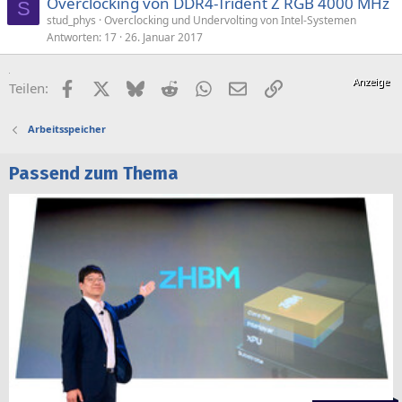
Overclocking von DDR4-Trident Z RGB 4000 MHz
S
stud_phys
Overclocking und Undervolting von Intel-Systemen
Antworten
17
26. Januar 2017
Facebook
X (Twitter)
Bluesky
Reddit
WhatsApp
E-Mail
Link
Teilen:
Arbeitsspeicher
Passend zum Thema