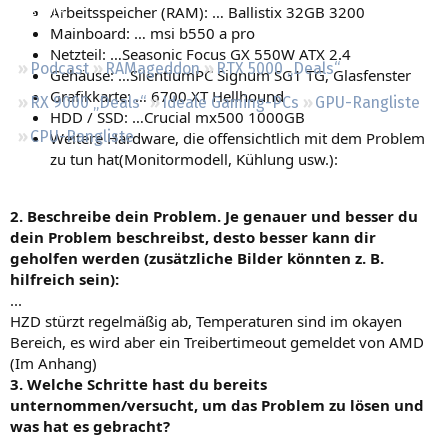
Arbeitsspeicher (RAM): … Ballistix 32GB 3200
Regeln
Mainboard: … msi b550 a pro
Netzteil: …Seasonic Focus GX 550W ATX 2.4
Podcast
RAMageddon
RTX 5000 „Deals“
Gehäuse: …SilentiumPC Signum SG1 TG, Glasfenster
Grafikkarte: … 6700 XT Hellhound
RX 9000 „Deals“
Ideale Gaming-PCs
GPU-Rangliste
HDD / SSD: …Crucial mx500 1000GB
CPU-Rangliste
Weitere Hardware, die offensichtlich mit dem Problem
zu tun hat(Monitormodell, Kühlung usw.):
2. Beschreibe dein Problem. Je genauer und besser du
dein Problem beschreibst, desto besser kann dir
geholfen werden (zusätzliche Bilder könnten z. B.
hilfreich sein):
...
HZD stürzt regelmäßig ab, Temperaturen sind im okayen
Bereich, es wird aber ein Treibertimeout gemeldet von AMD
(Im Anhang)
3. Welche Schritte hast du bereits
unternommen/versucht, um das Problem zu lösen und
was hat es gebracht?
...