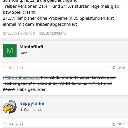
Stranding, nutzt ja die gleiche Engine.
Treiber Versionen 21.4.1 und 21.5.1 stürzen regelmäßig ab
bzw Spiel crasht.
21.3.1 lief bisher ohne Probleme in 35 Spielstunden erst
einmal mit dem Treiber abgeschmiert
R7 3700x|RX 9070 XT|32GB@3200Mhz
MindofRafi
M
Gast
11. Mai 2021
#16
@Streichholzmann
Kannst du mir bitte einen Link zu dem
Treiber geben? Finde auf der AMD-Seite nur 21.4.1 und
21.5.1
Habs gefunden.
happyfalke
Lt. Commander
11. Mai 2021
#17