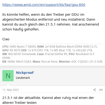
https://www.amd.com/en/support/kb/faq/gpu-800
Es könnte helfen, wenn du den Treiber per DDU im
abgesicherten Modus entfernst und neu installierst. Dann
kannst du auch gleich den 21.5.1 nehmen. Hat anscheinend
schon häufig geholfen.
Ciao
CPU:
AMD Ryzen 7 5800X,
RAM:
2x16GB Ballistix Black DDR4-3000 CL15,
GPU:
RX 9070
SSD:
1x 970 EVO 1TB, 1x WD Blue 1TB, 1x Ultra3D 2TB,
MB:
MSI B550 Tomahawk,
Case
: Fractal Define R5,
PSU:
Revolution D.F.
650W,
KB:
Skiller Mech SGK3,
Maus:
Roccat Kone,
Monitor:
AOC CQ32G1 (31,5 Zoll)
Nickproof
N
Lieutenant
11. Mai 2021
#9
21.5.1 ist der aktuellste. Kannst aber ruhig mal einen der
älteren Treiber testen