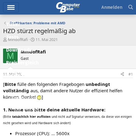
Hauptmenü
Anmelden
Grafikkarten: Probleme mit AMD
Ticker
HZD stürzt regelmäßig ab
Tests
E
E
MindofRafi
11. Mai 2021
r
r
Downloads
s
s
MindofRafi
M
t
t
Gast
e
e
Preisvergleich
l
l
l
l
11. Mai 2021
#1
Forum
e
t
r
a
[
Bitte
fülle den folgenden Fragebogen
unbedingt
Aktuelles
m
vollständig
aus, damit andere Nutzer dir effizient helfen
können. Danke!
]
Empfohlene Inhalte
Neue Beiträge
1. Nenne uns bitte deine aktuelle Hardware:
(Bitte
tatsächlich hier auflisten
und nicht auf Signatur verweisen, da diese von einigen
Neueste Aktivitäten
nicht gesehen wird und Hardware sich ändert)
Leserartikel
Prozessor (CPU): … 5600x