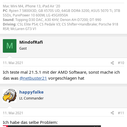
Mac Mini M4, iPhone 13, iPad Air '20
PC
: Ryzen 7 5800X3D, GB X570S UD, 64GB DDR4-3200, ASUS 5070 Ti, 3TB
SSDs, PurePower 10 600W, LG 45GX950A
Sound
: Topping D30 DAC, A30 KHV; Denon AH-D7200; DT-990
Driving:
CSL Elite PS4; CS Pedale V3; CS Shifter+Handbrake; Porsche 918
RSR; McLaren GT3 V1
MindofRafi
M
Gast
11. Mai 2021
#10
Ich teste mal 21.5.1 mit der AMD Software, sonst mache ich
das was
@netbuster21
vorgeschlagen hat
happyfalke
Lt. Commander
11. Mai 2021
#11
Ich habe das selbe Problem: