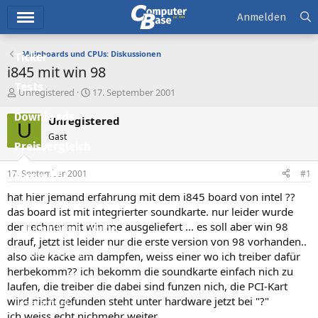
Hauptmenü
Anmelden
Mainboards und CPUs: Diskussionen
Ticker
i845 mit win 98
Tests
E
E
Unregistered
17. September 2001
r
r
Downloads
s
s
Unregistered
U
t
t
Gast
e
e
Preisvergleich
l
l
l
l
17. September 2001
#1
Forum
e
t
r
a
hat hier jemand erfahrung mit dem i845 board von intel ??
Aktuelles
m
das board ist mit integrierter soundkarte. nur leider wurde
der rechner mit win me ausgeliefert ... es soll aber win 98
Empfohlene Inhalte
drauf, jetzt ist leider nur die erste version von 98 vorhanden..
Neue Beiträge
also die kacke am dampfen, weiss einer wo ich treiber dafür
herbekomm?? ich bekomm die soundkarte einfach nich zu
Neueste Aktivitäten
laufen, die treiber die dabei sind funzen nich, die PCI-Kart
wird nicht gefunden steht unter hardware jetzt bei "?"
Leserartikel
ich weiss echt nichmehr weiter...