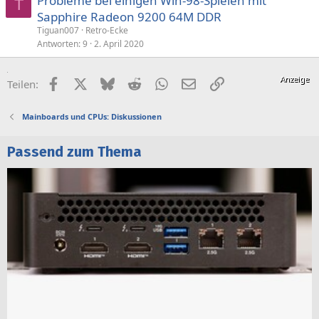
Probleme bei einigen Win-98-Spielen mit
T
Sapphire Radeon 9200 64M DDR
Tiguan007
Retro-Ecke
Antworten
9
2. April 2020
Facebook
X (Twitter)
Bluesky
Reddit
WhatsApp
E-Mail
Link
Teilen:
Mainboards und CPUs: Diskussionen
Passend zum Thema