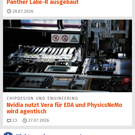
Panther Lake-R ausgebaut
28.07.2026
CHIPDESIGN UND ENGINEERING
Nvidia nutzt Vera für EDA und PhysicsNeMo
wird agentisch
Kommentare
23
27.07.2026