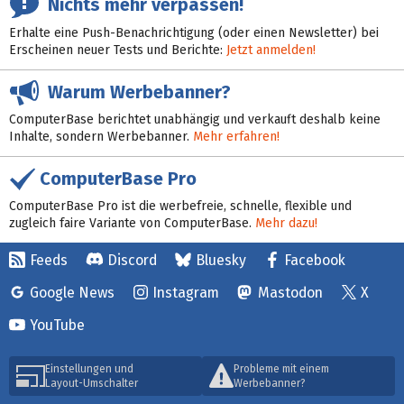
Nichts mehr verpassen!
Erhalte eine Push-Benachrichtigung (oder einen Newsletter) bei
Erscheinen neuer Tests und Berichte:
Jetzt anmelden!
Warum Werbebanner?
ComputerBase berichtet unabhängig und verkauft deshalb keine
Inhalte, sondern Werbebanner.
Mehr erfahren!
ComputerBase Pro
ComputerBase Pro ist die werbefreie, schnelle, flexible und
zugleich faire Variante von ComputerBase.
Mehr dazu!
Feeds
Discord
Bluesky
Facebook
Google News
Instagram
Mastodon
X
YouTube
Einstellungen und
Probleme mit einem
Layout-Umschalter
Werbebanner?