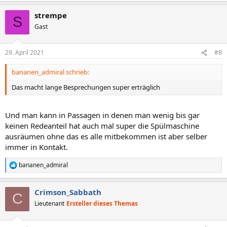
strempe
S
Gast
29. April 2021
#8
bananen_admiral schrieb:
Das macht lange Besprechungen super erträglich
Und man kann in Passagen in denen man wenig bis gar
keinen Redeanteil hat auch mal super die Spülmaschine
ausräumen ohne das es alle mitbekommen ist aber selber
immer in Kontakt.
bananen_admiral
R
e
a
Crimson_Sabbath
k
C
t
Lieutenant
Ersteller dieses Themas
i
o
n