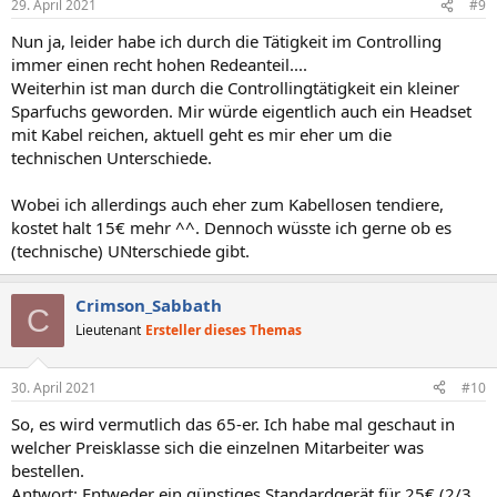
29. April 2021
#9
e
n
Nun ja, leider habe ich durch die Tätigkeit im Controlling
:
immer einen recht hohen Redeanteil....
Weiterhin ist man durch die Controllingtätigkeit ein kleiner
Sparfuchs geworden. Mir würde eigentlich auch ein Headset
mit Kabel reichen, aktuell geht es mir eher um die
technischen Unterschiede.
Wobei ich allerdings auch eher zum Kabellosen tendiere,
kostet halt 15€ mehr ^^. Dennoch wüsste ich gerne ob es
(technische) UNterschiede gibt.
Crimson_Sabbath
C
Lieutenant
Ersteller dieses Themas
30. April 2021
#10
So, es wird vermutlich das 65-er. Ich habe mal geschaut in
welcher Preisklasse sich die einzelnen Mitarbeiter was
bestellen.
Antwort: Entweder ein günstiges Standardgerät für 25€ (2/3