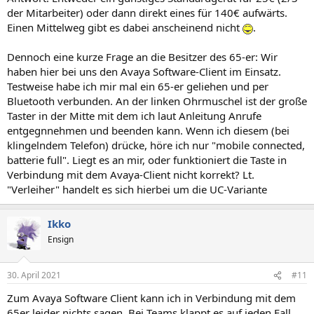
der Mitarbeiter) oder dann direkt eines für 140€ aufwärts.
Einen Mittelweg gibt es dabei anscheinend nicht
.
Dennoch eine kurze Frage an die Besitzer des 65-er: Wir
haben hier bei uns den Avaya Software-Client im Einsatz.
Testweise habe ich mir mal ein 65-er geliehen und per
Bluetooth verbunden. An der linken Ohrmuschel ist der große
Taster in der Mitte mit dem ich laut Anleitung Anrufe
entgegnnehmen und beenden kann. Wenn ich diesem (bei
klingelndem Telefon) drücke, höre ich nur "mobile connected,
batterie full". Liegt es an mir, oder funktioniert die Taste in
Verbindung mit dem Avaya-Client nicht korrekt? Lt.
"Verleiher" handelt es sich hierbei um die UC-Variante
Ikko
Ensign
30. April 2021
#11
Zum Avaya Software Client kann ich in Verbindung mit dem
65er leider nichts sagen. Bei Teams klappt es auf jeden Fall