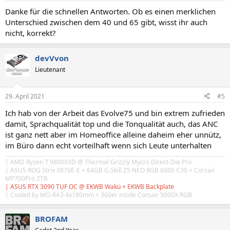
Danke für die schnellen Antworten. Ob es einen merklichen
Unterschied zwischen dem 40 und 65 gibt, wisst ihr auch
nicht, korrekt?
devVvon
Lieutenant
29. April 2021
#5
Ich hab von der Arbeit das Evolve75 und bin extrem zufrieden
damit, Sprachqualität top und die Tonqualität auch, das ANC
ist ganz nett aber im Homeoffice alleine daheim eher unnütz,
im Büro dann echt vorteilhaft wenn sich Leute unterhalten
| AMD Ryzen 7 9800X3D @ Thermal Grizzly Mycro Direct-Die Pro
| ASUS ROG Strix X870E-E + 64GB
G.Skill
Z5 NEO RGB 6000 C30 + Corsair
MP700Pro 2TB
| ASUS RTX 3090 TUF OC @ EKWB Wakü + EKWB Backplate
| Cooled by MO-RA3 4x180mm + 360er inside Corsair 5000X RGB
BROFAM