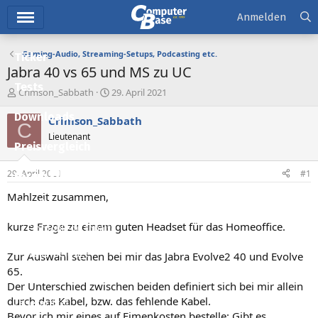
Hauptmenü
Anmelden
Gaming-Audio, Streaming-Setups, Podcasting etc.
Ticker
Jabra 40 vs 65 und MS zu UC
Tests
E
E
Crimson_Sabbath
29. April 2021
r
r
Downloads
s
s
Crimson_Sabbath
C
t
t
Lieutenant
e
e
Preisvergleich
l
l
l
l
29. April 2021
#1
Forum
e
t
r
a
Mahlzeit zusammen,
Aktuelles
m
kurze Frage zu einem guten Headset für das Homeoffice.
Empfohlene Inhalte
Neue Beiträge
Zur Auswahl stehen bei mir das Jabra Evolve2 40 und Evolve
65.
Neueste Aktivitäten
Der Unterschied zwischen beiden definiert sich bei mir allein
durch das Kabel, bzw. das fehlende Kabel.
Leserartikel
Bevor ich mir eines auf Fimenkosten bestelle: Gibt es