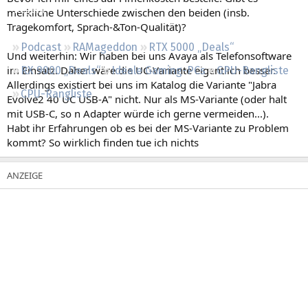
Regeln
merkliche Unterschiede zwischen den beiden (insb.
Tragekomfort, Sprach-&Ton-Qualität)?
Podcast
RAMageddon
RTX 5000 „Deals“
Und weiterhin: Wir haben bei uns Avaya als Telefonsoftware
im Einsatz. Daher wäre die UC-Variante eigentlich besser.
RX 9000 „Deals“
Ideale Gaming-PCs
GPU-Rangliste
Allerdings existiert bei uns im Katalog die Variante "Jabra
CPU-Rangliste
Evolve2 40 UC USB-A" nicht. Nur als MS-Variante (oder halt
mit USB-C, so n Adapter würde ich gerne vermeiden...).
Habt ihr Erfahrungen ob es bei der MS-Variante zu Problem
kommt? So wirklich finden tue ich nichts