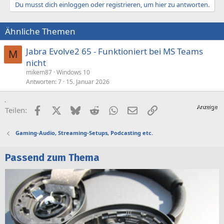
Du musst dich einloggen oder registrieren, um hier zu antworten.
Ähnliche Themen
Jabra Evolve2 65 - Funktioniert bei MS Teams
M
nicht
mikem87
Windows 10
Antworten
7
15. Januar 2026
Facebook
X (Twitter)
Bluesky
Reddit
WhatsApp
E-Mail
Link
Teilen:
Gaming-Audio, Streaming-Setups, Podcasting etc.
Passend zum Thema