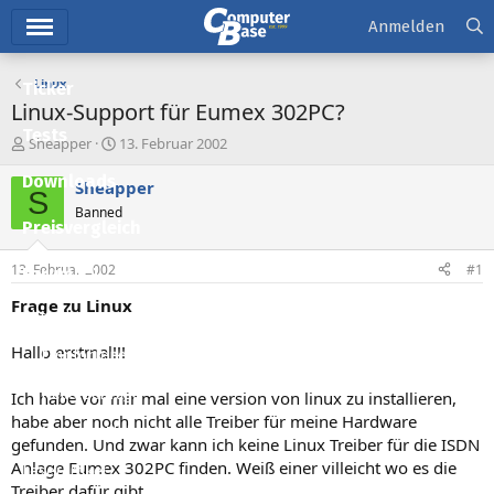
Hauptmenü
Anmelden
Linux
Ticker
Linux-Support für Eumex 302PC?
Tests
E
E
Sheapper
13. Februar 2002
r
r
Downloads
s
s
Sheapper
S
t
t
Banned
e
e
Preisvergleich
l
l
l
l
13. Februar 2002
#1
Forum
e
t
r
a
Frage zu Linux
Aktuelles
m
Hallo erstmal!!!
Empfohlene Inhalte
Neue Beiträge
Ich habe vor mir mal eine version von linux zu installieren,
habe aber noch nicht alle Treiber für meine Hardware
Neueste Aktivitäten
gefunden. Und zwar kann ich keine Linux Treiber für die ISDN
Anlage Eumex 302PC finden. Weiß einer villeicht wo es die
Leserartikel
Treiber dafür gibt.