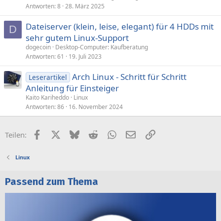
Antworten
8
28. März 2025
Dateiserver (klein, leise, elegant) für 4 HDDs mit
D
sehr gutem Linux-Support
dogecoin
Desktop-Computer: Kaufberatung
Antworten
61
19. Juli 2023
Arch Linux - Schritt für Schritt
Leserartikel
Anleitung für Einsteiger
Kaito Kariheddo
Linux
Antworten
86
16. November 2024
Facebook
X (Twitter)
Bluesky
Reddit
WhatsApp
E-Mail
Link
Teilen:
Linux
Passend zum Thema