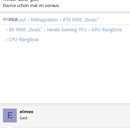
Regeln
Danke schon mal im voraus.
Podcast
RAMageddon
RTX 5000 „Deals“
RX 9000 „Deals“
Ideale Gaming-PCs
GPU-Rangliste
CPU-Rangliste
elmex
E
Gast