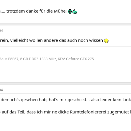
.... trotzdem danke für die Mühe!
04
 rein, vielleicht wollen andere das auch noch wissen
, Asus P8P67, 8 GB DDR3-1333 MHz, KFA² Geforce GTX 275
04
 dem ich's gesehen hab, hat's mir geschickt... also leider kein Link
 auf das Teil, dass ich mir ne dicke Rumtelefoniererei zugemutet