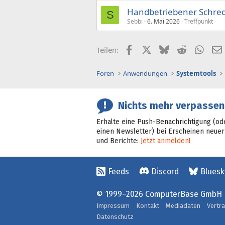
Handbetriebener Schre
S
Sebbi
6. Mai 2026
Treffpunkt
Facebook
X (Twitter)
Bluesky
Reddit
What
Teilen:
Foren
Anwendungen
Systemtools
Nichts mehr verpassen
Erhalte eine Push-Benachrichtigung (od
einen Newsletter) bei Erscheinen neuer
und Berichte:
Jetzt anmelden!
Feeds
Discord
Bluesk
© 1999–2026 ComputerBase GmbH
Impressum
Kontakt
Mediadaten
Vertr
Datenschutz