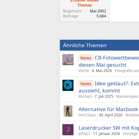
Ersteller dieses
Themas
Registriert
Mai 2002
Beiträge
5.064
Ähnliche Themen
CB-Fotowettbewerb
News
diesen Mai gesucht
Vitche
4. Mai 2026
Fotografie u
Idee geklaut?: Ex
News
aussieht, kommt
MichaG
7. Juli 2025
Massenspeic
Alternative für Macbook
DerChaos
30. April 2026
Noteboo
Laserdrucker SW mit K
J
John22
11. Januar 2026
Sonstige 