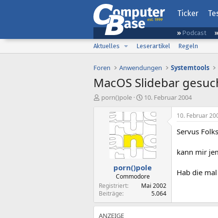
Ticker
Te
Podcast
Aktuelles
Leserartikel
Regeln
Foren
Anwendungen
Systemtools
MacOS Slidebar gesuc
E
E
porn()pole
10. Februar 2004
r
r
s
s
10. Februar 20
t
t
Servus Folks
e
e
l
l
l
l
kann mir je
e
t
porn()pole
r
a
Hab die mal
m
Commodore
Registriert
Mai 2002
Beiträge
5.064