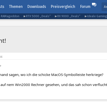
sts
Themen
Downloads
Preisvergleich
Forum
A
RAMageddon
RTX 5000 „Deals“
RX 9000 „Deals“
Ideale Gamin
ht!
04
,
mand sagen, wo ich die schicke MacOS-Symbolleiste herkriege?
 auf nem Win2000 Rechner gesehen, und das sah schon verflucht 