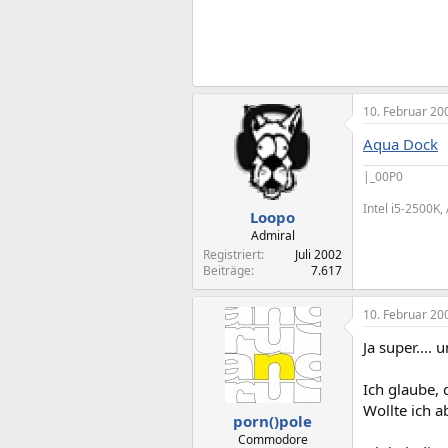
10. Februar 20
Aqua Dock
|_00P0
Intel i5-2500K
Loopo
Admiral
Registriert
Juli 2002
Beiträge
7.617
10. Februar 20
Ja super.... 
Ich glaube,
Wollte ich a
porn()pole
Commodore