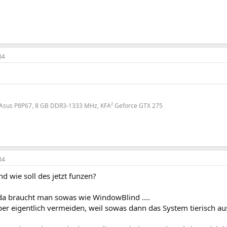
04
, Asus P8P67, 8 GB DDR3-1333 MHz, KFA² Geforce GTX 275
04
und wie soll des jetzt funzen?
 da braucht man sowas wie WindowBlind ....
ber eigentlich vermeiden, weil sowas dann das System tierisch a