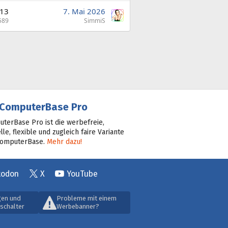
13
7. Mai 2026
589
SimmiS
ComputerBase Pro
terBase Pro ist die werbefreie,
lle, flexible und zugleich faire Variante
ComputerBase.
Mehr dazu!
todon
X
YouTube
gen und
Probleme mit einem
schalter
Werbebanner?