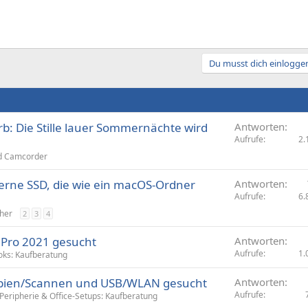
Du musst dich einloggen
: Die Stille lauer Sommernächte wird
Antworten
Aufrufe
2.
nd Camcorder
terne SSD, die wie ein macOS-Ordner
Antworten
Aufrufe
6.
her
2
3
4
 Pro 2021 gesucht
Antworten
Aufrufe
1.
ks: Kaufberatung
opien/Scannen und USB/WLAN gesucht
Antworten
Aufrufe
Peripherie & Office-Setups: Kaufberatung