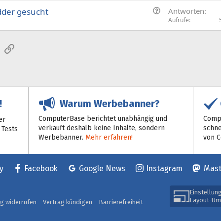
F
dder gesucht
Antworten
r
Aufrufe
a
g
sApp
E-Mail
Link
e
Warum Werbebanner?
!
ComputerBase berichtet unabhängig und
Compu
er
verkauft deshalb keine Inhalte, sondern
schne
 Tests
Werbebanner.
Mehr erfahren!
von 
y
Facebook
Google News
Instagram
Mas
Einstellun
Layout-Um
ag widerrufen
Vertrag kündigen
Barrierefreiheit