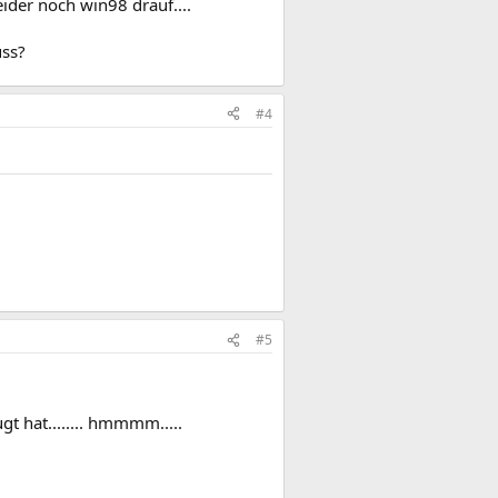
eider noch win98 drauf....
uss?
#4
#5
ugt hat........ hmmmm.....