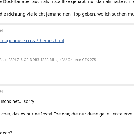
e DockBar aber auch als InstallExe gehabt, nur damals hatte ich l
 die Richtung vielleicht jemand nen Tipp geben, wo ich suchen m
04
imagehouse.co.za/themes.html
, Asus P8P67, 8 GB DDR3-1333 MHz, KFA² Geforce GTX 275
04
 ischs net... sorry!
icher, das es nur ne InstallExe war, die nur diese geile Leiste erze
Ideen?