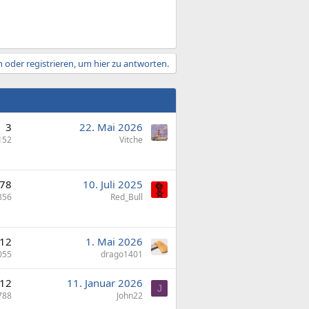
 oder registrieren, um hier zu antworten.
3
22. Mai 2026
152
Vitche
78
10. Juli 2025
856
Red_Bull
12
1. Mai 2026
055
drago1401
12
11. Januar 2026
J
788
John22