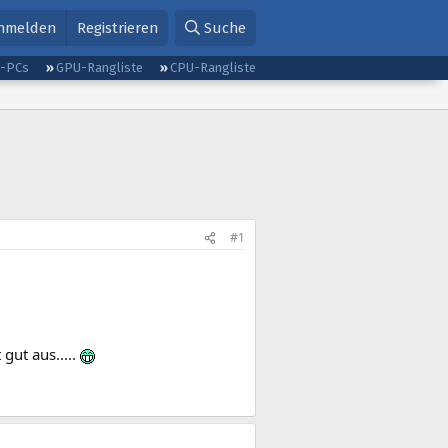
nmelden
Registrieren
Suche
g-PCs
GPU-Rangliste
CPU-Rangliste
#1
gut aus.....