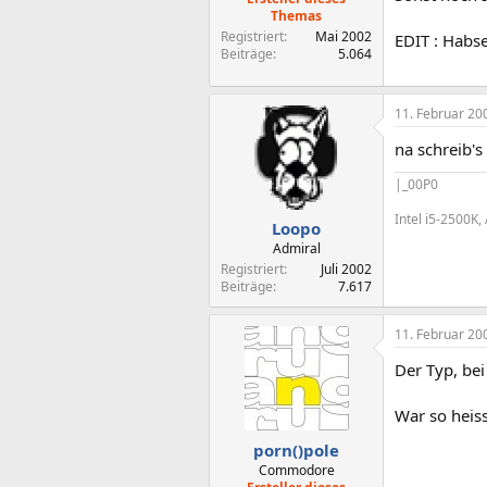
Themas
Registriert
Mai 2002
EDIT : Habse
Beiträge
5.064
11. Februar 20
na schreib's
|_00P0
Intel i5-2500K
Loopo
Admiral
Registriert
Juli 2002
Beiträge
7.617
11. Februar 20
Der Typ, bei
War so heiss
porn()pole
Commodore