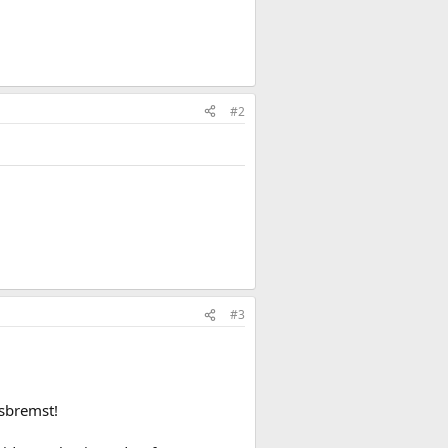
#2
#3
usbremst!