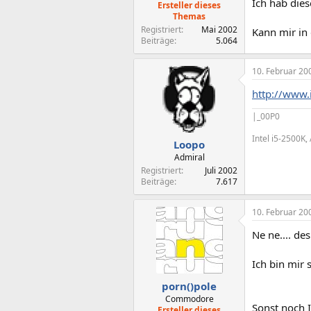
Ich hab dies
Ersteller dieses
Themas
Registriert
Mai 2002
Kann mir in
Beiträge
5.064
10. Februar 20
http://www.
|_00P0
Intel i5-2500K
Loopo
Admiral
Registriert
Juli 2002
Beiträge
7.617
10. Februar 20
Ne ne.... des
Ich bin mir s
porn()pole
Commodore
Sonst noch 
Ersteller dieses