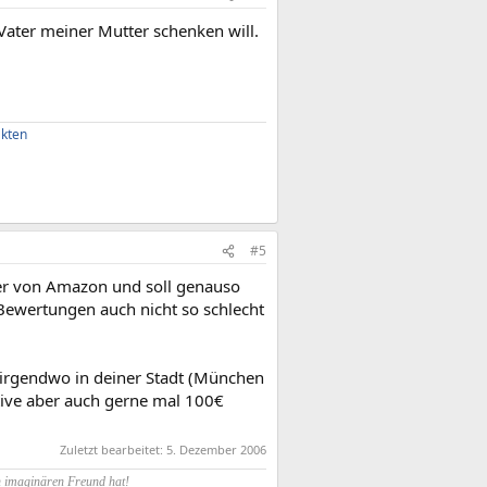
Vater meiner Mutter schenken will.
akten
#5
tner von Amazon und soll genauso
n Bewertungen auch nicht so schlecht
irgendwo in deiner Stadt (München
ktive aber auch gerne mal 100€
Zuletzt bearbeitet:
5. Dezember 2006
n imaginären Freund hat!