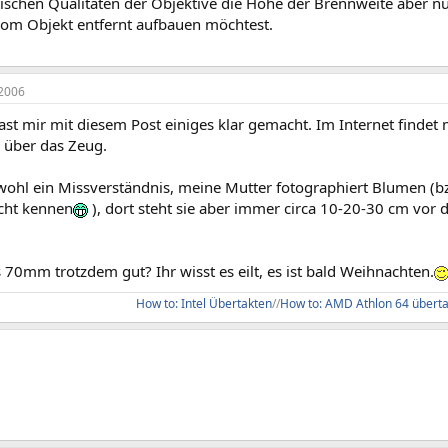
ischen Qualitäten der Objektive die Höhe der Brennweite aber nu
vom Objekt entfernt aufbauen möchtest.
2006
st mir mit diesem Post einiges klar gemacht. Im Internet findet 
 über das Zeug.
 wohl ein Missverständnis, meine Mutter fotographiert Blumen (
icht kennen
), dort steht sie aber immer circa 10-20-30 cm vor de
s 70mm trotzdem gut? Ihr wisst es eilt, es ist bald Weihnachten.
How to: Intel Übertakten
//
How to: AMD Athlon 64 übert