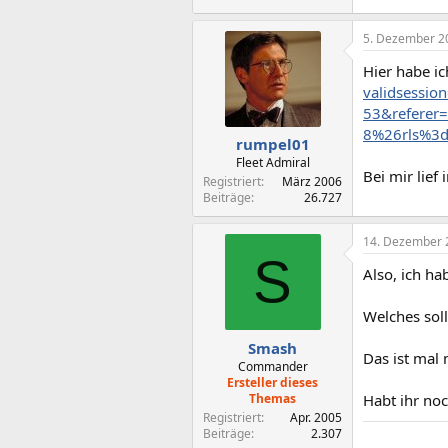
5. Dezember 2
Hier habe ic
validsessio
53&referer
8%26rls%3do
rumpel01
Fleet Admiral
Bei mir lief
Registriert
März 2006
Beiträge
26.727
14. Dezember 
S
Also, ich h
Welches sol
Smash
Das ist mal 
Commander
Ersteller dieses
Themas
Habt ihr no
Registriert
Apr. 2005
Beiträge
2.307