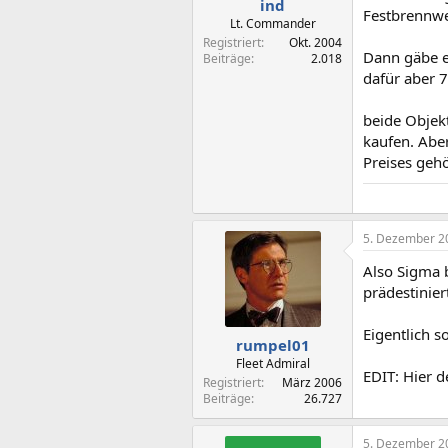
ind
Festbrennwei
Lt. Commander
Registriert
Okt. 2004
Dann gäbe e
Beiträge
2.018
dafür aber 
beide Objek
kaufen. Aber
Preises gehö
5. Dezember 2
Also Sigma b
prädestinier
Eigentlich s
rumpel01
Fleet Admiral
EDIT: Hier d
Registriert
März 2006
Beiträge
26.727
5. Dezember 2