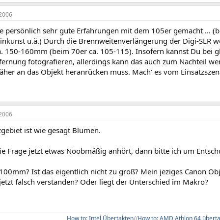
2006
be persönlich sehr gute Erfahrungen mit dem 105er gemacht ... (
inkunst u.ä.) Durch die Brennweitenverlängerung der Digi-SLR
ca. 150-160mm (beim 70er ca. 105-115). Insofern kannst Du bei
tfernung fotografieren, allerdings kann das auch zum Nachteil 
äher an das Objekt heranrücken muss. Mach' es vom Einsatzszen
2006
zgebiet ist wie gesagt Blumen.
ie Frage jetzt etwas Noobmäßig anhört, dann bitte ich um Entsch
100mm? Ist das eigentlich nicht zu groß? Mein jeziges Canon Ob
jetzt falsch verstanden? Oder liegt der Unterschied im Makro?
How to: Intel Übertakten
//
How to: AMD Athlon 64 übert