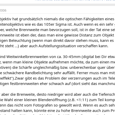
2006
ektiv hat grundsätzlich niemals die optischen Fähigkeiten eines
tenobjektivs wie es das 105er Sigma ist. Auch wenn es ein sehr gut
er, welche Brennweite man bevorzugen soll, ist in der Tat eine seh
nnweite ist eben der, dass man eine gewisse Distanz zum Objekt
aigen Beleuchtung (wenn man direkt davor stehen muss, kann es
ht steht ...) aber auch Aufstellungssituation verschaffen kann.
nd Weitwinkelbrennweiten von ca. 30-45mm (digital bei Dir etw
, wenn man kleine Objekte aufnehmen möchte, da zum einen mei
tiven) die Schärfe ungleichmäßig bzw. unberechenbar quer über 
ie schwächere Randbelichtung sehr auffällt. Ferner muss man mit
effekt").Zwar gibt es das Problem der verzerrungen auch im Tele-b
tigen festbrennweiten eher schwach auf (dort sieht das manchmal
ber die Brenweite, desto niedriger wird aber auch die Tiefenschär
ie Wahl einer kleinen Blendenöffnung (z.B. <1:11) zum Teil komp
enn das nicht vom Fotografen so gewollt wird. Wenn es auch seh
stand halten kann, könnte eine zu hohe Brennweite auch zum Prob