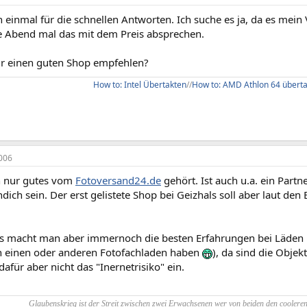
einmal für die schnellen Antworten. Ich suche es ja, da es mein 
 Abend mal das mit dem Preis absprechen.
ir einen guten Shop empfehlen?
How to: Intel Übertakten
//
How to: AMD Athlon 64 übert
006
h nur gutes vom
Fotoversand24.de
gehört. Ist auch u.a. ein Par
ich sein. Der erst gelistete Shop bei Geizhals soll aber laut de
es macht man aber immernoch die besten Erfahrungen bei Läden 
en einen oder anderen Fotofachladen haben
), da sind die Obje
 dafür aber nicht das "Inernetrisiko" ein.
Glaubenskrieg ist der Streit zwischen zwei Erwachsenen wer von beiden den coolere