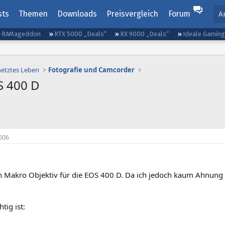
sts
Themen
Downloads
Preisvergleich
Forum
A
RAMageddon
RTX 5000 „Deals“
RX 9000 „Deals“
Ideale Gamin
netztes Leben
Fotografie und Camcorder
S 400 D
006
n Makro Objektiv für die EOS 400 D. Da ich jedoch kaum Ahnung ha
tig ist: