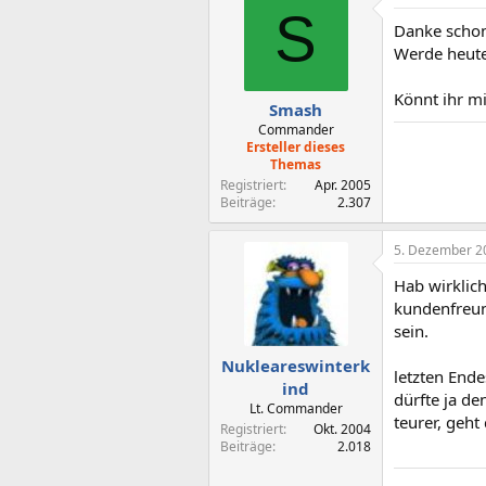
S
Danke schon 
Werde heute
Könnt ihr m
Smash
Commander
Ersteller dieses
Themas
Registriert
Apr. 2005
Beiträge
2.307
5. Dezember 2
Hab wirklic
kundenfreund
sein.
Nukleareswinterk
letzten End
ind
dürfte ja d
Lt. Commander
teurer, geht
Registriert
Okt. 2004
Beiträge
2.018