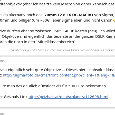
tenobjektiv (aber ich besitze kein Macro von daher kann ich das 
s da alternativ noch das:
70mm F2.8 EX DG MACRO
von Sigma, 
70mm und billiger (um ~50€), aber Sigma eben und nicht Canon
tive dürften aber so zwischen 350€ - 400€ kosten (neu). Ich wür
 Objektive sind eigentlich das teuerste an der ganzen DSLR Kamer
ren die noch in den "Mittelklassenbereich".
Glaubenskrieg ist der Streit zwischen zwei Erwachsenen wer von beiden den coolere
006
aut eigentlich sehr gute Objektive ... Dieses hier ist absolut kla
t:
http://sigma-foto.de/cms/front_content.php?client=1&lang=1
ollte man das deutlich günstiger als für 500 Euro bekommen ...
er Geizhals-Link
http://geizhals.at/deutschland/a112698.html
006