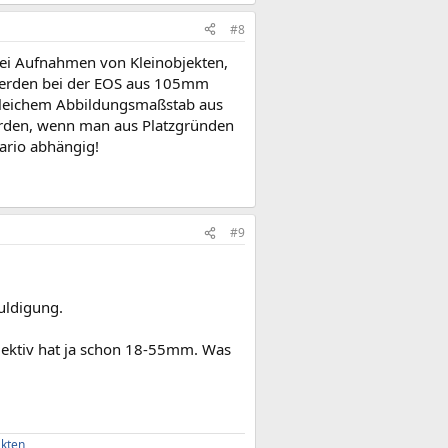
#8
bei Aufnahmen von Kleinobjekten,
 werden bei der EOS aus 105mm
 gleichem Abbildungsmaßstab aus
werden, wenn man aus Platzgründen
ario abhängig!
#9
uldigung.
jektiv hat ja schon 18-55mm. Was
akten