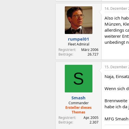
14. Dezember 
Also ich ha
Münzen, Kle
allerdings 
weiterer En
rumpel01
unbedingt n
Fleet Admiral
Registriert
März 2006
Beiträge
26.727
15. Dezember 
S
Naja, Einsat
Wenn sich d
Smash
Brennweite 
Commander
habe ich da 
Ersteller dieses
Themas
Registriert
Apr. 2005
MFG Smash
Beiträge
2.307