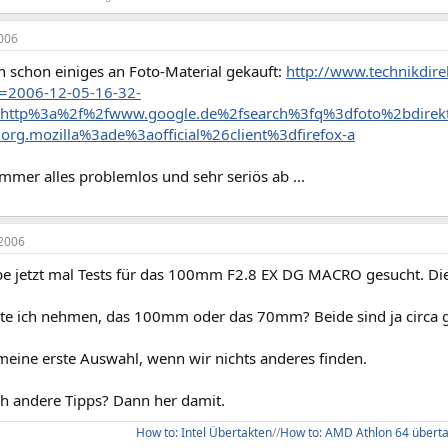
006
h schon einiges an Foto-Material gekauft:
http://www.technikdir
n=2006-12-05-16-32-
=http%3a%2f%2fwww.google.de%2fsearch%3fq%3dfoto%2bdirek
rg.mozilla%3ade%3aofficial%26client%3dfirefox-a
 immer alles problemlos und sehr seriös ab ...
2006
abe jetzt mal Tests für das 100mm F2.8 EX DG MACRO gesucht. Di
lte ich nehmen, das 100mm oder das 70mm? Beide sind ja circa gl
meine erste Auswahl, wenn wir nichts anderes finden.
ch andere Tipps? Dann her damit.
How to: Intel Übertakten
//
How to: AMD Athlon 64 übert