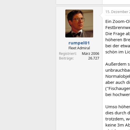
15. Dezember 
Ein Zoom-Obj
Festbrennwei
Die Frage ab
höheren Bre
rumpel01
bei der etw
Fleet Admiral
schön im Lic
Registriert
März 2006
Beiträge
26.727
Außerdem si
unbrauchbar
Normalobjek
aber auch d
("Fischaugen
bei hochwer
Umso höher a
dies durch d
trotzdem, w
keine 3m Ab