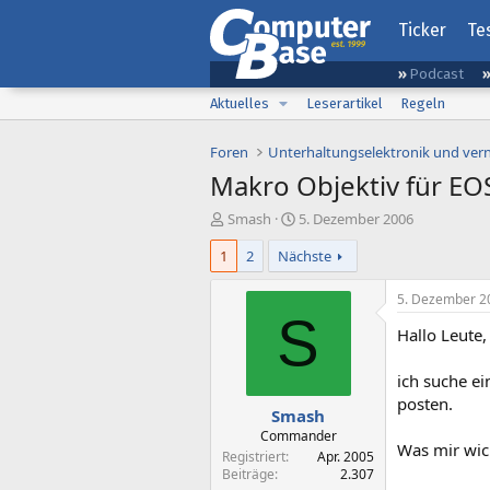
Ticker
Te
Podcast
Aktuelles
Leserartikel
Regeln
Foren
Unterhaltungselektronik und ver
Makro Objektiv für EO
E
E
Smash
5. Dezember 2006
r
r
1
2
Nächste
s
s
t
t
e
e
5. Dezember 2
l
l
S
Hallo Leute,
l
l
e
t
r
a
ich suche ei
m
posten.
Smash
Commander
Was mir wich
Registriert
Apr. 2005
Beiträge
2.307