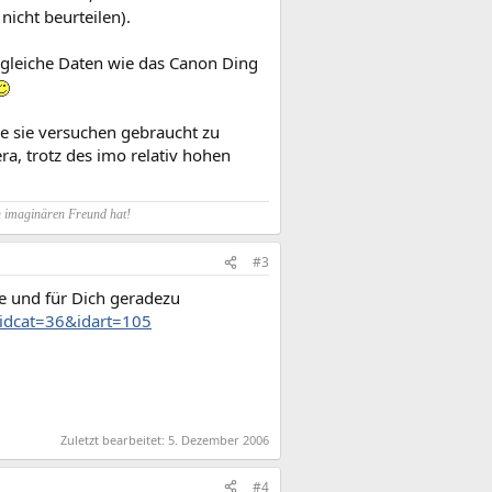
nicht beurteilen).
gleiche Daten wie das Canon Ding
de sie versuchen gebraucht zu
a, trotz des imo relativ hohen
n imaginären Freund hat!
#3
sse und für Dich geradezu
&idcat=36&idart=105
Zuletzt bearbeitet:
5. Dezember 2006
#4