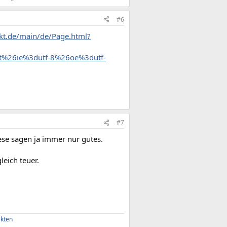
#6
ekt.de/main/de/Page.html?
t%26ie%3dutf-8%26oe%3dutf-
#7
ese sagen ja immer nur gutes.
eich teuer.
akten