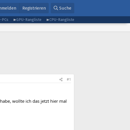
nmelden
Registrieren
Suche
g-PCs
GPU-Rangliste
CPU-Rangliste
#1
be, wollte ich das jetzt hier mal