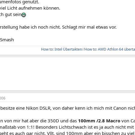
lumenfotos genutzt.
 viel Licht aufnehmen können.
ch gut sein
rstellung habe ich noch nicht. Schlagt mir mal etwas vor.
 Smash
How to: Intel Übertakten
//
How to: AMD Athlon 64 übert
006
besitze eine Nikon DSLR, von daher kenn ich mich mit Canon nich
in von mir hat aber die 350D und das
100mm /2.8 Macro
von Ca
aßstab von 1:1! Besonders Lichtschwach ist es ja auch nicht mit 
 geht es auch gar nicht. Vllt. sind 100mm aber ein bisschen zu viel