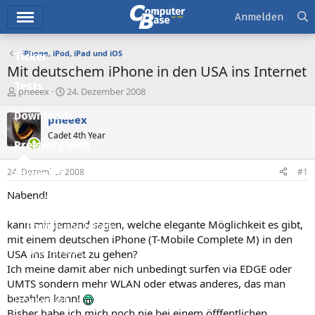
Hauptmenü
Anmelden
iPhone, iPod, iPad und iOS
Ticker
Mit deutschem iPhone in den USA ins Internet
Tests
E
E
pheeex
24. Dezember 2008
r
r
Downloads
s
s
pheeex
t
t
Cadet 4th Year
e
e
Preisvergleich
l
l
l
l
24. Dezember 2008
#1
Forum
e
t
r
a
Nabend!
Aktuelles
m
kann mir jemand sagen, welche elegante Möglichkeit es gibt,
Empfohlene Inhalte
mit einem deutschen iPhone (T-Mobile Complete M) in den
Neue Beiträge
USA ins Internet zu gehen?
Ich meine damit aber nich unbedingt surfen via EDGE oder
Neueste Aktivitäten
UMTS sondern mehr WLAN oder etwas anderes, das man
bezahlen kann!
Leserartikel
Bisher habe ich mich noch nie bei einem öfffentlichen