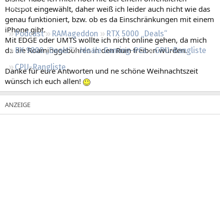
Regeln
Hotspot eingewählt, daher weiß ich leider auch nicht wie das
genau funktioniert, bzw. ob es da Einschränkungen mit einem
iPhone gibt.
Podcast
RAMageddon
RTX 5000 „Deals“
Mit EDGE oder UMTS wollte ich nicht online gehen, da mich
da die Roaminggebühren in den Ruin treiben würden.
RX 9000 „Deals“
Ideale Gaming-PCs
GPU-Rangliste
CPU-Rangliste
Danke für eure Antworten und ne schöne Weihnachtszeit
wünsch ich euch allen!