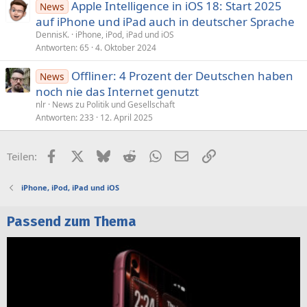
Apple Intelligence in iOS 18: Start 2025
News
auf iPhone und iPad auch in deutscher Sprache
DennisK.
iPhone, iPod, iPad und iOS
Antworten
65
4. Oktober 2024
Offliner: 4 Prozent der Deutschen haben
News
noch nie das Internet genutzt
nlr
News zu Politik und Gesellschaft
Antworten
233
12. April 2025
Facebook
X (Twitter)
Bluesky
Reddit
WhatsApp
E-Mail
Link
Teilen:
iPhone, iPod, iPad und iOS
Passend zum Thema