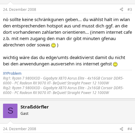
24. Dezember 2008
#3
nö sollte keine schränkgunen geben... du wählst halt im wlan
den entsprechenden hotspot aus und musst dich ggf. an die
dort vorhandenen zahlarten orientieren... (innem internet cafe
z.b. mit nem zugang den man dir gibt minuten gfenau
abrechnen oder sowas
)
wichtig wäre das du edge/umts deaktivierst damit du nicht
bei den anwendungen ausversehn ins internet gehst
XYProblem
Rig1:
Ryzen 7 9800X3D - Gigabyte X870 Aorus Elite - 4x16GB Corsair DDR5-
6000 -
PC Radeon RX 9070 XT
- BeQuiet! Straight Power 12 1000W
Rig2:
Ryzen 7 9800X3D - Gigabyte X870 Aorus Elite - 2x16GB Corsair DDR5-
6000 -
PC Radeon RX 9070 XT
- BeQuiet! Straight Power 12 1000W
Straßdörfler
S
Gast
24. Dezember 2008
#4