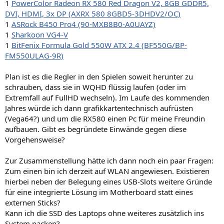
1
PowerColor Radeon RX 580 Red Dragon V2, 8GB GDDR5,
DVI, HDMI, 3x DP (AXRX 580 8GBD5-3DHDV2/OC)
1
ASRock B450 Pro4 (90-MXB8B0-A0UAYZ)
1
Sharkoon VG4-V
1
BitFenix Formula Gold 550W ATX 2.4 (BF550G/BP-
FM550ULAG-9R)
Plan ist es die Regler in den Spielen soweit herunter zu
schrauben, dass sie in WQHD flüssig laufen (oder im
Extremfall auf FullHD wechseln). Im Laufe des kommenden
Jahres würde ich dann grafikkartentechnisch aufrüsten
(Vega64?) und um die RX580 einen Pc für meine Freundin
aufbauen. Gibt es begründete Einwände gegen diese
Vorgehensweise?
Zur Zusammenstellung hätte ich dann noch ein paar Fragen:
Zum einen bin ich derzeit auf WLAN angewiesen. Existieren
hierbei neben der Belegung eines USB-Slots weitere Gründe
für eine integrierte Lösung im Motherboard statt eines
externen Sticks?
Kann ich die SSD des Laptops ohne weiteres zusätzlich ins
System packen?