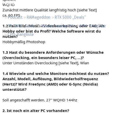
Regeln
WQHD
Zunächst mittlere Qualität langfristig hoch [siehe Text]
ca. 60 FPS
Podcast
RAMageddon
RTX 5000 „Deals“
1.2 Falls Bild-/Musik-/Videobearbeitung oder CAD: Als
RX 9000 „Deals“
Ideale Gaming-PCs
GPU-Rangliste
Hobby oder bist du Profi? Welche Software wirst du
CPU-Rangliste
nutzen?
Hobbymäßig Photoshop
1.3 Hast du besondere Anforderungen oder Wünsche
(Overclocking, ein besonders leiser PC, …)?
Unter Umständen Overclocking [siehe Text], Wlan
1.4 Wieviele und welche Monitore möchtest du nutzen?
Anzahl, Modell, Auflösung, Bildwiederholfrequenz
(Hertz)? Wird FreeSync (AMD) oder G-Sync (Nvidia)
unterstützt?
Soll angeschafft werden. 27'' WQHD 144hz
2. Ist noch ein alter PC vorhanden?