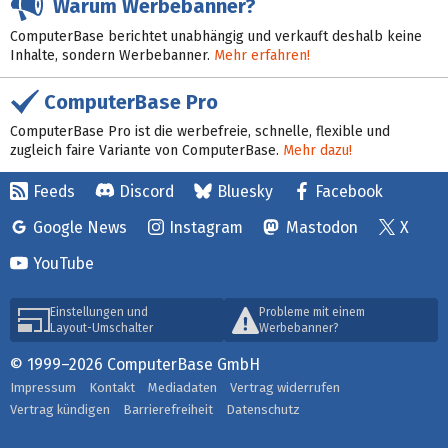
Warum Werbebanner?
ComputerBase berichtet unabhängig und verkauft deshalb keine
Inhalte, sondern Werbebanner.
Mehr erfahren!
ComputerBase Pro
ComputerBase Pro ist die werbefreie, schnelle, flexible und
zugleich faire Variante von ComputerBase.
Mehr dazu!
Feeds
Discord
Bluesky
Facebook
Google News
Instagram
Mastodon
X
YouTube
Einstellungen und
Probleme mit einem
Layout-Umschalter
Werbebanner?
© 1999–2026 ComputerBase GmbH
Impressum
Kontakt
Mediadaten
Vertrag widerrufen
Vertrag kündigen
Barrierefreiheit
Datenschutz