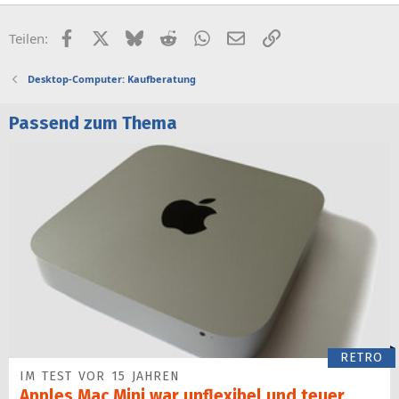
Facebook
X (Twitter)
Bluesky
Reddit
WhatsApp
E-Mail
Link
Teilen:
Desktop-Computer: Kaufberatung
Passend zum Thema
RETRO
IM TEST VOR 15 JAHREN
Apples Mac Mini war unflexibel und teuer