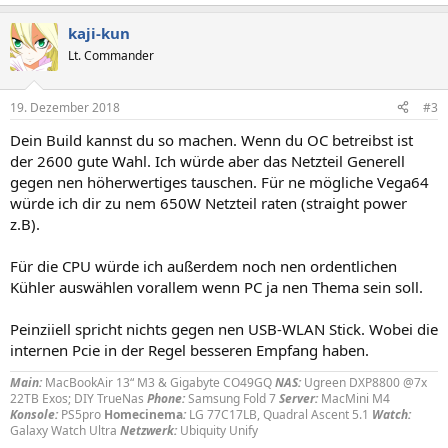
kaji-kun
Lt. Commander
19. Dezember 2018
#3
Dein Build kannst du so machen. Wenn du OC betreibst ist
der 2600 gute Wahl. Ich würde aber das Netzteil Generell
gegen nen höherwertiges tauschen. Für ne mögliche Vega64
würde ich dir zu nem 650W Netzteil raten (straight power
z.B).
Für die CPU würde ich außerdem noch nen ordentlichen
Kühler auswählen vorallem wenn PC ja nen Thema sein soll.
Peinziiell spricht nichts gegen nen USB-WLAN Stick. Wobei die
internen Pcie in der Regel besseren Empfang haben.
Main:
MacBookAir 13“ M3 & Gigabyte CO49GQ
NAS:
Ugreen DXP8800 @7x
22TB Exos; DIY TrueNas
Phone:
Samsung Fold 7
Server:
MacMini M4
Konsole:
PS5pro
Homecinema
:
LG 77C17LB, Quadral Ascent 5.1
Watch:
Galaxy Watch Ultra
Netzwerk:
Ubiquity Unify