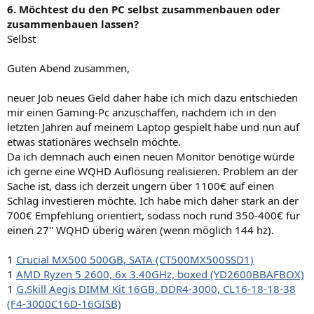
6. Möchtest du den PC selbst zusammenbauen oder
zusammenbauen lassen?
Selbst
Guten Abend zusammen,
neuer Job neues Geld daher habe ich mich dazu entschieden
mir einen Gaming-Pc anzuschaffen, nachdem ich in den
letzten Jahren auf meinem Laptop gespielt habe und nun auf
etwas stationäres wechseln möchte.
Da ich demnach auch einen neuen Monitor benötige würde
ich gerne eine WQHD Auflösung realisieren. Problem an der
Sache ist, dass ich derzeit ungern über 1100€ auf einen
Schlag investieren möchte. Ich habe mich daher stark an der
700€ Empfehlung orientiert, sodass noch rund 350-400€ für
einen 27'' WQHD überig wären (wenn möglich 144 hz).
1
Crucial MX500 500GB, SATA (CT500MX500SSD1)
1
AMD Ryzen 5 2600, 6x 3.40GHz, boxed (YD2600BBAFBOX)
1
G.Skill Aegis DIMM Kit 16GB, DDR4-3000, CL16-18-18-38
(F4-3000C16D-16GISB)