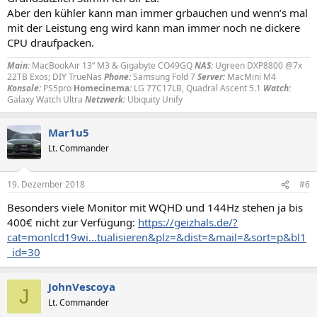
Aber den kühler kann man immer grbauchen und wenn’s mal
mit der Leistung eng wird kann man immer noch ne dickere
CPU draufpacken.
Main:
MacBookAir 13“ M3 & Gigabyte CO49GQ
NAS:
Ugreen DXP8800 @7x
22TB Exos; DIY TrueNas
Phone:
Samsung Fold 7
Server:
MacMini M4
Konsole:
PS5pro
Homecinema
:
LG 77C17LB, Quadral Ascent 5.1
Watch:
Galaxy Watch Ultra
Netzwerk:
Ubiquity Unify
Mar1u5
Lt. Commander
19. Dezember 2018
#6
Besonders viele Monitor mit WQHD und 144Hz stehen ja bis
400€ nicht zur Verfügung:
https://geizhals.de/?
cat=monlcd19wi...tualisieren&plz=&dist=&mail=&sort=p&bl1
_id=30
JohnVescoya
J
Lt. Commander