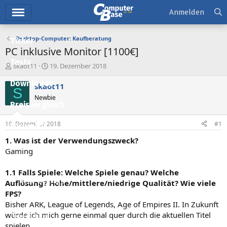
Hauptmenü
Anmelden
Desktop-Computer: Kaufberatung
Ticker
PC inklusive Monitor [1100€]
Tests
E
E
skaot11
19. Dezember 2018
r
r
Downloads
s
s
skaot11
S
t
t
Newbie
e
e
Preisvergleich
l
l
l
l
19. Dezember 2018
#1
Forum
e
t
r
a
1. Was ist der Verwendungszweck?
Aktuelles
m
Gaming
Empfohlene Inhalte
1.1 Falls Spiele: Welche Spiele genau? Welche
Neue Beiträge
Auflösung? Hohe/mittlere/niedrige Qualität? Wie viele
FPS?
Neueste Aktivitäten
Bisher ARK, League of Legends, Age of Empires II. In Zukunft
würde ich mich gerne einmal quer durch die aktuellen Titel
Leserartikel
spielen.