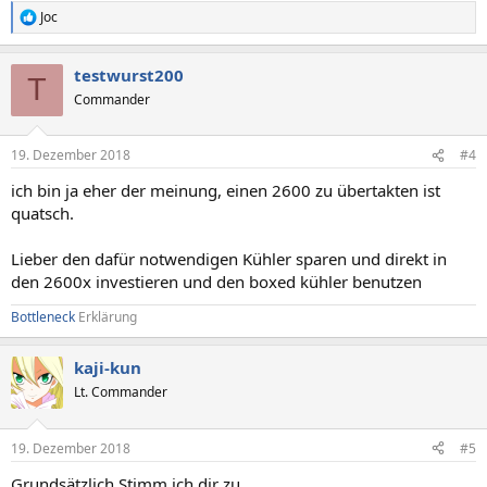
Joc
R
e
a
testwurst200
k
T
t
Commander
i
o
n
19. Dezember 2018
#4
e
n
ich bin ja eher der meinung, einen 2600 zu übertakten ist
:
quatsch.
Lieber den dafür notwendigen Kühler sparen und direkt in
den 2600x investieren und den boxed kühler benutzen
Bottleneck
Erklärung
kaji-kun
Lt. Commander
19. Dezember 2018
#5
Grundsätzlich Stimm ich dir zu.