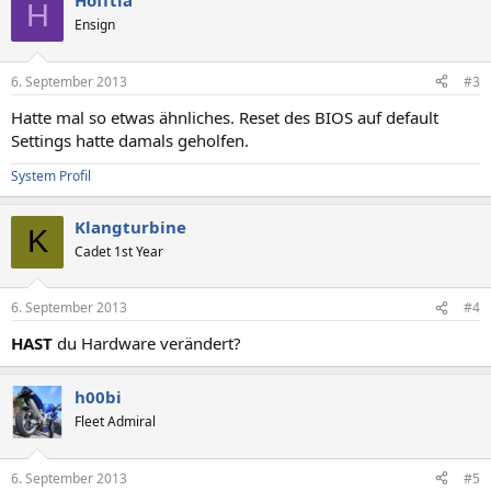
Hofftla
H
Ensign
6. September 2013
#3
Hatte mal so etwas ähnliches. Reset des BIOS auf default
Settings hatte damals geholfen.
System Profil
Klangturbine
K
Cadet 1st Year
6. September 2013
#4
HAST
du Hardware verändert?
h00bi
Fleet Admiral
6. September 2013
#5