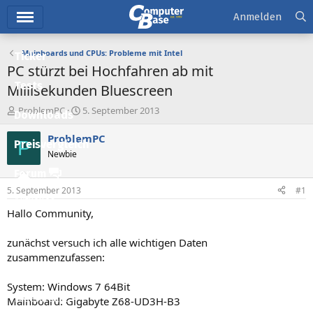
Hauptmenü
Anmelden
Mainboards und CPUs: Probleme mit Intel
Ticker
PC stürzt bei Hochfahren ab mit
Tests
Millisekunden Bluescreen
E
E
ProblemPC
5. September 2013
Downloads
r
r
s
s
ProblemPC
P
Preisvergleich
t
t
Newbie
e
e
l
l
Forum
l
l
5. September 2013
#1
e
t
Aktuelles
r
a
Hallo Community,
m
Empfohlene Inhalte
zunächst versuch ich alle wichtigen Daten
Neue Beiträge
zusammenzufassen:
Neueste Aktivitäten
System: Windows 7 64Bit
Leserartikel
Mainboard: Gigabyte Z68-UD3H-B3