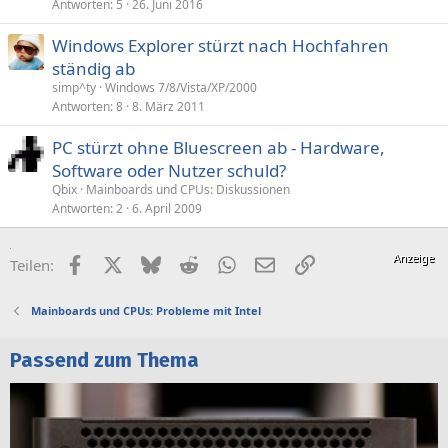
Antworten
5
26. Juni 2016
Windows Explorer stürzt nach Hochfahren
ständig ab
simp^ty
Windows 7/8/Vista/XP/2000
Antworten
8
8. März 2011
PC stürzt ohne Bluescreen ab - Hardware,
Software oder Nutzer schuld?
Qbix
Mainboards und CPUs: Diskussionen
Antworten
2
6. April 2009
Facebook
X (Twitter)
Bluesky
Reddit
WhatsApp
E-Mail
Link
Teilen:
Mainboards und CPUs: Probleme mit Intel
Passend zum Thema