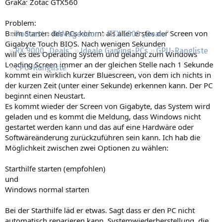
GraKa: Zotac GTX560
Regeln
Problem:
Beim Starten des PCs kommt als aller erstes der Screen von
Podcast
RAMageddon
RTX 5000 „Deals“
Gigabyte Touch BIOS. Nach wenigen Sekunden
RX 9000 „Deals“
Ideale Gaming-PCs
GPU-Rangliste
will es des Operating System und gelangt zum Windows
Loading Screen immer an der gleichen Stelle nach 1 Sekunde
CPU-Rangliste
kommt ein wirklich kurzer Bluescreen, von dem ich nichts in
der kurzen Zeit (unter einer Sekunde) erkennen kann. Der PC
beginnt einen Neustart.
Es kommt wieder der Screen von Gigabyte, das System wird
geladen und es kommt die Meldung, dass Windows nicht
gestartet werden kann und das auf eine Hardwäre oder
Softwäreänderung zurückzuführen sein kann. Ich hab die
Möglichkeit zwischen zwei Optionen zu wählen:
Starthilfe starten (empfohlen)
und
Windows normal starten
Bei der Starthilfe läd er etwas. Sagt dass er den PC nicht
automatisch reparieren kann. Systemwiederherstellung, die