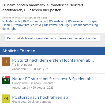
F8 beim booten hämmern, automatische Neustart
deaktivieren, Bluescreen hier posten
Meinungen sind wie A-Löcher... jeder hat eins
Null-Methode
|
RAM zu langsam?
|
BS auslesen
|
BS anzeigen
|
Diskpart
Clean
|
Stromverbrauch RAM
|
Die PowerLAN Lüge
|
Breitbandmessung
done right
|
Du musst dich einloggen oder registrieren, um hier zu antworten.
Ähnliche Themen
Pc Stürzt nach dem ersten Hochfahren ab...
T
Tiz_R
Windows 11
Antworten
10
20. Mai 2023
Neuer PC stürzt bei Stresstest & Spielen ab
HappySushi
Desktop-Computer
Antworten
34
20. August 2023
PC stürzt nach hochfahren ab
G
Gustelgott
Desktop-Computer