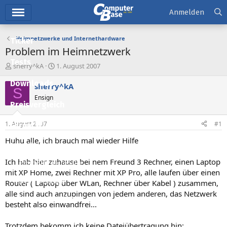
Hauptmenü
Anmelden
Heimnetzwerke und Internethardware
Ticker
Problem im Heimnetzwerk
Tests
E
E
sherry^kA
1. August 2007
r
r
Downloads
s
s
sherry^kA
S
t
t
Ensign
e
e
Preisvergleich
l
l
l
l
1. August 2007
#1
Forum
e
t
r
a
Huhu alle, ich brauch mal wieder Hilfe
Aktuelles
m
Ich hab hier zuhause bei nem Freund 3 Rechner, einen Laptop
Empfohlene Inhalte
mit XP Home, zwei Rechner mit XP Pro, alle laufen über einen
Neue Beiträge
Router ( Laptop über WLan, Rechner über Kabel ) zusammen,
alle sind auch anzupingen von jedem anderen, das Netzwerk
Neueste Aktivitäten
besteht also einwandfrei...
Leserartikel
Trotzdem bekomm ich keine Dateiübertragung hin: