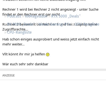
Regeln
Rechner 1 wird bei Rechner 2 nicht angezeigt - unter Suche
findet er den Rechner erst gar nicht
Podcast
RAMageddon
RTX 5000 „Deals“
Rechner 2 bekommt bei Rechner 1 und beim Laptop keine
RX 9000 „Deals“
Ideale Gaming-PCs
GPU-Rangliste
Zugriffsrechte...
CPU-Rangliste
Hab schon einiges ausprobiert und weiss jetzt einfach nicht
mehr weiter...
Vllt könnt ihr mir ja helfen
Wär euch sehr sehr dankbar