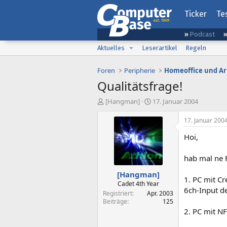
Ticker
Te
Podcast
Aktuelles
Leserartikel
Regeln
Foren
Peripherie
Homeoffice und Ar
Qualitätsfrage!
E
E
[Hangman]
17. Januar 2004
r
r
s
s
17. Januar 200
t
t
Hoi,
e
e
l
l
l
l
hab mal ne 
e
t
[Hangman]
r
a
1. PC mit Cr
m
Cadet 4th Year
6ch-Input de
Registriert
Apr. 2003
Beiträge
125
2. PC mit N