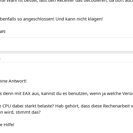
ite Wahl ist besser, lass den Receiver das decodieren, da dort a
benfalls so angeschlossen! Und kann nicht klagen!
iaN
4
eine Antwort!
as denn mit EAX aus, kannst du es benutzen, wenn ja welche Vers
e CPU dabei starkt belaste? Hab gehört, dass diese Rechenarbeit
 wird, stimmt das?
e Hilfe!