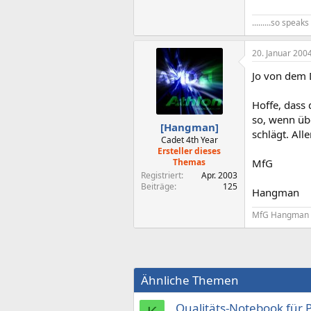
.........so spea
20. Januar 200
Jo von dem 
Hoffe, dass 
so, wenn übe
[Hangman]
schlägt. All
Cadet 4th Year
Ersteller dieses
Themas
MfG
Registriert
Apr. 2003
Beiträge
125
Hangman
MfG Hangman
Ähnliche Themen
Qualitäts-Notebook für P