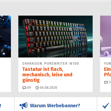
SHARKOON PUREWRITER W100
YUN
Tastatur ist flach,
Ei
mechanisch, leise und
Pf
günstig
3
Kommentare
69
04.08.2026
Warum Werbebanner?
!