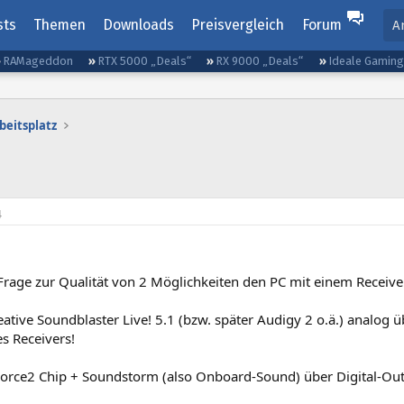
sts
Themen
Downloads
Preisvergleich
Forum
A
RAMageddon
RTX 5000 „Deals“
RX 9000 „Deals“
Ideale Gamin
beitsplatz
4
Frage zur Qualität von 2 Möglichkeiten den PC mit einem Receive
eative Soundblaster Live! 5.1 (bzw. später Audigy 2 o.ä.) analog
s Receivers!
Force2 Chip + Soundstorm (also Onboard-Sound) über Digital-Outp