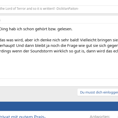
ks the Lord of Terror and so it is written!! -DickVanPaiton-
4
Ding hab ich schon gehört bzw. gelesen.
das was wird, aber ich denke nich sehr bald! Vielleicht bringen si
rhaupt! Und dann bleibt ja noch die Frage wie gut sie sich gege
erdings wenn der Soundstorm wirklich so gut is, dann wird das ec
Du musst dich einloggen
rivat mit gutem Preis-
Antworten