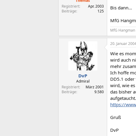
Themas
Registriert
Apr. 2003
Bis dann...
Beiträge
125
MfG Hangm
MfG Hangman
20. Januar 200
Wie es mome
wird auch n
mehr zusamm
Ich hoffe m
DvP
DD5.1 oder 
Admiral
wird, wie e
Registriert
März 2001
das bisher a
Beiträge
9.580
aufgetaucht.
https://www
Gruß
DvP