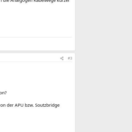
uch die Analgogen Kabelwege kürzer
#3
ion?
 von der APU bzw. Soutzbridge