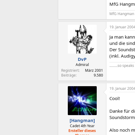
MfG Hangm
MfG Hangman
19. Januar 200
Ja man kann
und die sin
Der Soundst
(inkl. Audigy
DvP
Admiral
.........so spea
Registriert
März 2001
Beiträge
9.580
19. Januar 200
Cool!
Danke für d
Soundstorm,
[Hangman]
Cadet 4th Year
Also noch m
Ersteller dieses