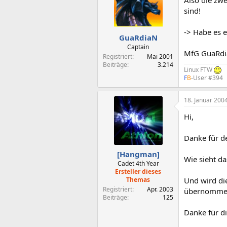
Also die zwe
sind!
-> Habe es e
GuaRdiaN
Captain
MfG GuaRd
Registriert
Mai 2001
Beiträge
3.214
Linux FTW
F
B
-User #394
18. Januar 200
Hi,
Danke für d
[Hangman]
Wie sieht d
Cadet 4th Year
Ersteller dieses
Themas
Und wird di
Registriert
Apr. 2003
übernommen
Beiträge
125
Danke für di