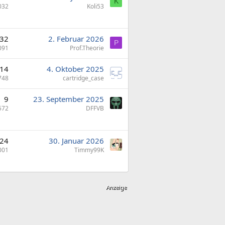
K
032
Koli53
32
2. Februar 2026
P
091
Prof.Theorie
14
4. Oktober 2025
748
cartridge_case
9
23. September 2025
572
DFFVB
24
30. Januar 2026
001
Timmy99K