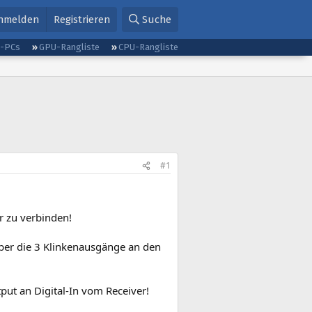
nmelden
Registrieren
Suche
g-PCs
GPU-Rangliste
CPU-Rangliste
#1
r zu verbinden!
 über die 3 Klinkenausgänge an den
ut an Digital-In vom Receiver!