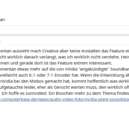
an
4
ntan aussieht mach Creative aber keine Anstalten das Feature ei
icht wirklich danach verlangt, was ich wirklich nicht verstehe.
en und gerade dort ist das Feature extrem interessant.
omentan etwas mehr auf die von nVidia "angekündigte" Soundkart
vielleicht auch 6.1 oder 7.1 Encoder hat. Wenn die Entwicklung 
s nVidia bei den Mobos gemacht hat, kommt hoffentlich was wirk
ufgetauchte leider, eher als Gerücht werten muss, den wirklich offi
 Ich hoffe es zumindest. Ein Bisschen mehr zu dem Thema findest
.computerbase.de/news/audio-video-foto/nvidia-plant-soundsto