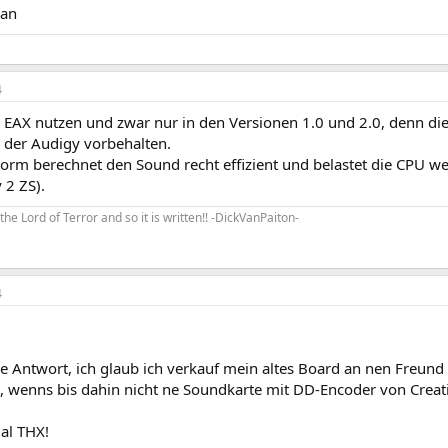
an
4
 EAX nutzen und zwar nur in den Versionen 1.0 und 2.0, denn d
d der Audigy vorbehalten.
orm berechnet den Sound recht effizient und belastet die CPU w
 2 ZS).
ks the Lord of Terror and so it is written!! -DickVanPaiton-
4
ie Antwort, ich glaub ich verkauf mein altes Board an nen Freund
 wenns bis dahin nicht ne Soundkarte mit DD-Encoder von Creati
al THX!