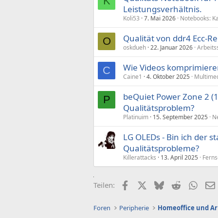
K
Leistungsverhältnis.
Koli53
7. Mai 2026
Notebooks: K
Qualität von ddr4 Ecc-R
O
oskdueh
22. Januar 2026
Arbeits
Wie Videos komprimieren
C
Caine1
4. Oktober 2025
Multime
beQuiet Power Zone 2 (1
P
Qualitätsproblem?
Platinuim
15. September 2025
Ne
LG OLEDs - Bin ich der st
Qualitätsprobleme?
Killerattacks
13. April 2025
Ferns
Facebook
X (Twitter)
Bluesky
Reddit
What
Teilen:
Foren
Peripherie
Homeoffice und Ar