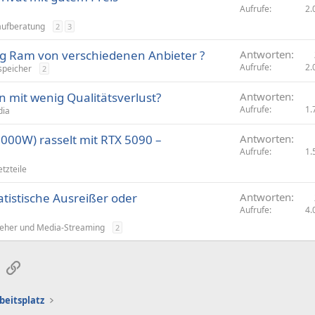
Aufrufe
2.
aufberatung
2
3
eg Ram von verschiedenen Anbieter ?
Antworten
Aufrufe
2.
speicher
2
 mit wenig Qualitätsverlust?
Antworten
Aufrufe
1.
dia
000W) rasselt mit RTX 5090 –
Antworten
Aufrufe
1.
tzteile
atistische Ausreißer oder
Antworten
Aufrufe
4.
eher und Media-Streaming
2
sApp
E-Mail
Link
beitsplatz