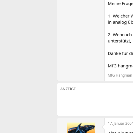
Meine Frage
1. Welcher W
in analog ü
2. Wenn ich
unterstützt,
Danke für die
MfG hangm
MfG Hangman
17. Januar 200