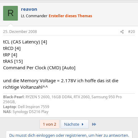
reavon
R
Lt. Commander
Ersteller dieses Themas
25. Dezember 2008
#20
tCL (CAS Latency) [4]
tRCD [4]
tRP [4]
tRAS [15]
Command Per Clock (CMD) [Auto]
und die Memory Voltage = 2.178V ich hoffe das ist die
richtige Voltanzahl^^
Black-Pearl
: RYZEN 5 2600, 16GB DDR4, RTX 2060, Samsung 950 Pro
256GB,
Laptop
: Dell Inspiron 7559
NAS
: Synology DS216 Play
Letzte
1 von 2
Nächste
Du musst dich einloggen oder registrieren, um hier zu antworten.