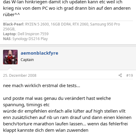
das W-lan hinkriegen damit ich updaten kann etc weil ich
krieg nix von dem PC wo ich grad drann bin auf den anderen
rüber^^
Black-Pearl
: RYZEN 5 2600, 16GB DDR4, RTX 2060, Samsung 950 Pro
256GB,
Laptop
: Dell Inspiron 7559
NAS
: Synology DS216 Play
aemonblackfyre
Captain
25. Dezember 2008
#19
nee mach wirklich erstmal die tests...
und poste mal was genau du verändert hast welche
spannung, timings etc
würde dir empfehlen einfach alle lüfter auf high stellen vllt
enn zusätzlichen auf nb un ram drauf und dann einen kleinen
bench/torture marathon laufen lassen... wenn das fehlerfrei
klappt kannste dich dem wlan zuwenden