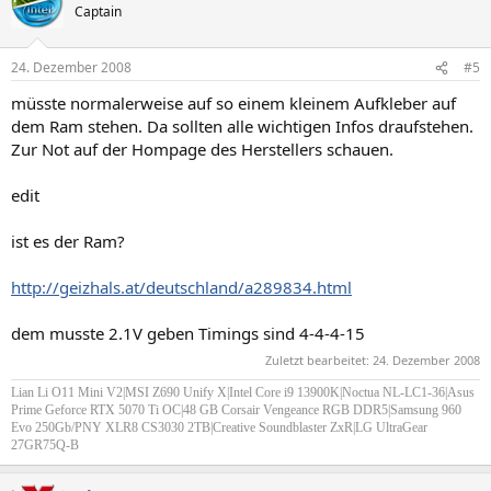
Captain
24. Dezember 2008
#5
müsste normalerweise auf so einem kleinem Aufkleber auf
dem Ram stehen. Da sollten alle wichtigen Infos draufstehen.
Zur Not auf der Hompage des Herstellers schauen.
edit
ist es der Ram?
http://geizhals.at/deutschland/a289834.html
dem musste 2.1V geben Timings sind 4-4-4-15
Zuletzt bearbeitet:
24. Dezember 2008
Lian Li O11 Mini V2|MSI Z690 Unify X
|Intel Core i9 13900K
|Noctua NL-LC1-36
|Asus
Prime Geforce RTX 5070 Ti OC|
48 GB Corsair Vengeance RGB DDR5|Samsung 960
Evo 250Gb/PNY XLR8 CS3030 2TB|Creative Soundblaster ZxR|LG UltraGear
27GR75Q-B