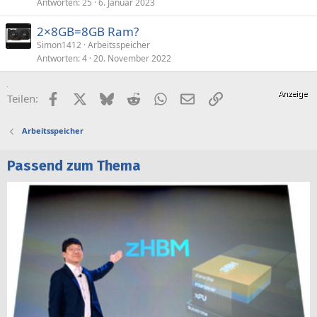
Antworten
25
6. Januar 2023
2×8GB=8GB Ram?
Simon1412
Arbeitsspeicher
Antworten
4
20. November 2022
Facebook
X (Twitter)
Bluesky
Reddit
WhatsApp
E-Mail
Link
Teilen:
Arbeitsspeicher
Passend zum Thema