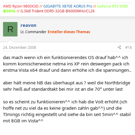
AMD Ryzen 9800X3D
//
GIGABYTE X870E AORUS Pro
//
GeForce RTX 5090
@3GHz
//
G.Skill Trident DDR5-32GB @6000MHz/CL26
reavon
R
Lt. Commander
Ersteller dieses Themas
24. Dezember 2008
#16
das mach wenn ich ein funktionierendes OS drauf hab^^ ich
komm komischerweise netma ins XP rein deswegen pack ich
erstma Vista x64 drauf und dann erhöhe ich die spannungen..
aber hält meine NB das überhaupt aus ? weil die Northbridge
sehr heiß auf standardtakt bei mir ist an die 70° unter last
so es scheint zu funktionieren^^ ich hab die Volt erhöht (ich
hoffe net zu viel da es keine graden zahln gab^^) und die
TImings richtig eingestellt und siehe da bin seit 5min^^ stabil
mit 8GB im Vista^^