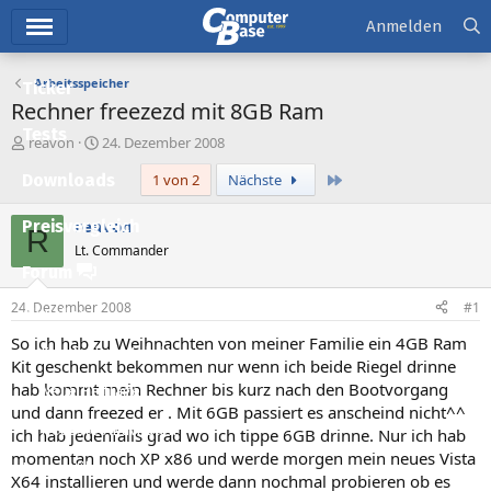
Hauptmenü
Anmelden
Arbeitsspeicher
Ticker
Rechner freezezd mit 8GB Ram
Tests
E
E
reavon
24. Dezember 2008
r
r
Letzte
Downloads
1 von 2
Nächste
s
s
t
t
e
e
reavon
Preisvergleich
R
l
l
Lt. Commander
l
l
Forum
e
t
r
a
24. Dezember 2008
#1
Aktuelles
m
So ich hab zu Weihnachten von meiner Familie ein 4GB Ram
Empfohlene Inhalte
Kit geschenkt bekommen nur wenn ich beide Riegel drinne
hab kommt mein Rechner bis kurz nach den Bootvorgang
Neue Beiträge
und dann freezed er . Mit 6GB passiert es anscheind nicht^^
Neueste Aktivitäten
ich hab jedenfalls grad wo ich tippe 6GB drinne. Nur ich hab
momentan noch XP x86 und werde morgen mein neues Vista
Leserartikel
X64 installieren und werde dann nochmal probieren ob es