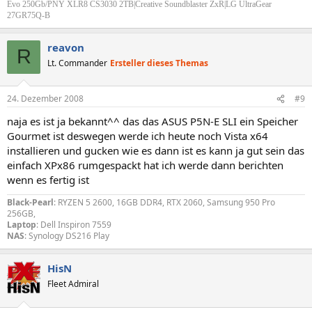
Evo 250Gb/PNY XLR8 CS3030 2TB|Creative Soundblaster ZxR|LG UltraGear
27GR75Q-B
reavon
R
Lt. Commander
Ersteller dieses Themas
24. Dezember 2008
#9
naja es ist ja bekannt^^ das das ASUS P5N-E SLI ein Speicher
Gourmet ist deswegen werde ich heute noch Vista x64
installieren und gucken wie es dann ist es kann ja gut sein das
einfach XPx86 rumgespackt hat ich werde dann berichten
wenn es fertig ist
Black-Pearl
: RYZEN 5 2600, 16GB DDR4, RTX 2060, Samsung 950 Pro
256GB,
Laptop
: Dell Inspiron 7559
NAS
: Synology DS216 Play
HisN
Fleet Admiral