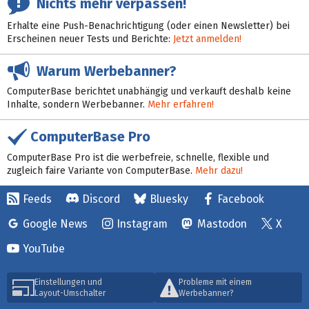
Nichts mehr verpassen!
Erhalte eine Push-Benachrichtigung (oder einen Newsletter) bei
Erscheinen neuer Tests und Berichte:
Jetzt anmelden!
Warum Werbebanner?
ComputerBase berichtet unabhängig und verkauft deshalb keine
Inhalte, sondern Werbebanner.
Mehr erfahren!
ComputerBase Pro
ComputerBase Pro ist die werbefreie, schnelle, flexible und
zugleich faire Variante von ComputerBase.
Mehr dazu!
Feeds
Discord
Bluesky
Facebook
Google News
Instagram
Mastodon
X
YouTube
Einstellungen und
Probleme mit einem
Layout-Umschalter
Werbebanner?