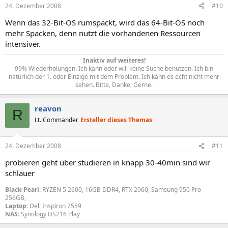
24. Dezember 2008
#10
Wenn das 32-Bit-OS rumspackt, wird das 64-Bit-OS noch
mehr Spacken, denn nutzt die vorhandenen Ressourcen
intensiver.
Inaktiv auf weiteres!
99% Wiederholungen. Ich kann oder will keine Suche benutzen. Ich bin
natürlich der 1. oder Einzige mit dem Problem. Ich kann es echt nicht mehr
sehen. Bitte, Danke, Gerne.​
reavon
R
Lt. Commander
Ersteller dieses Themas
24. Dezember 2008
#11
probieren geht über studieren in knapp 30-40min sind wir
schlauer
Black-Pearl
: RYZEN 5 2600, 16GB DDR4, RTX 2060, Samsung 950 Pro
256GB,
Laptop
: Dell Inspiron 7559
NAS
: Synology DS216 Play