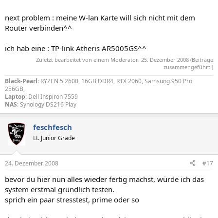
next problem : meine W-lan Karte will sich nicht mit dem
Router verbinden^^
ich hab eine : TP-link Atheris AR5005GS^^
Zuletzt bearbeitet von einem Moderator:
25. Dezember 2008
(Beiträge
zusammengeführt.)
Black-Pearl
: RYZEN 5 2600, 16GB DDR4, RTX 2060, Samsung 950 Pro
256GB,
Laptop
: Dell Inspiron 7559
NAS
: Synology DS216 Play
feschfesch
Lt. Junior Grade
24. Dezember 2008
#17
bevor du hier nun alles wieder fertig machst, würde ich das
system erstmal gründlich testen.
sprich ein paar stresstest, prime oder so