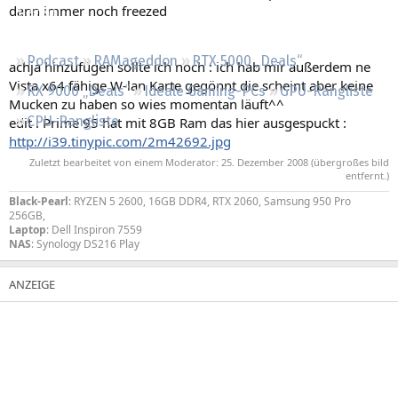
dann immer noch freezed
Regeln
Podcast
RAMageddon
RTX 5000 „Deals“
achja hinzufügen sollte ich noch : ich hab mir außerdem ne
Vista x64 fähige W-lan Karte gegönnt die scheint aber keine
RX 9000 „Deals“
Ideale Gaming-PCs
GPU-Rangliste
Mucken zu haben so wies momentan läuft^^
CPU-Rangliste
edit : Prime 95 hat mit 8GB Ram das hier ausgespuckt :
http://i39.tinypic.com/2m42692.jpg
Zuletzt bearbeitet von einem Moderator:
25. Dezember 2008
(übergroßes bild
entfernt.)
Black-Pearl
: RYZEN 5 2600, 16GB DDR4, RTX 2060, Samsung 950 Pro
256GB,
Laptop
: Dell Inspiron 7559
NAS
: Synology DS216 Play