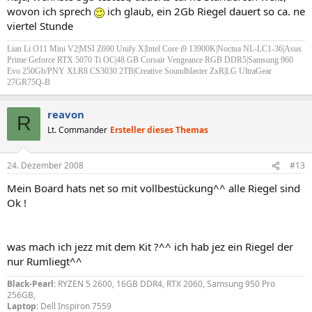
wovon ich sprech
ich glaub, ein 2Gb Riegel dauert so ca. ne
viertel Stunde
Lian Li O11 Mini V2|MSI Z690 Unify X
|Intel Core i9 13900K
|Noctua NL-LC1-36
|Asus
Prime Geforce RTX 5070 Ti OC|
48 GB Corsair Vengeance RGB DDR5|Samsung 960
Evo 250Gb/PNY XLR8 CS3030 2TB|Creative Soundblaster ZxR|LG UltraGear
27GR75Q-B
reavon
R
Lt. Commander
Ersteller dieses Themas
24. Dezember 2008
#13
Mein Board hats net so mit vollbestückung^^ alle Riegel sind
Ok !
was mach ich jezz mit dem Kit ?^^ ich hab jez ein Riegel der
nur Rumliegt^^
Black-Pearl
: RYZEN 5 2600, 16GB DDR4, RTX 2060, Samsung 950 Pro
256GB,
Laptop
: Dell Inspiron 7559