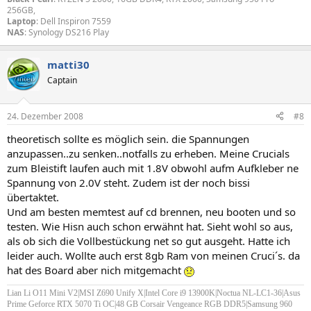
256GB,
Laptop
: Dell Inspiron 7559
NAS
: Synology DS216 Play
matti30
Captain
24. Dezember 2008
#8
theoretisch sollte es möglich sein. die Spannungen
anzupassen..zu senken..notfalls zu erheben. Meine Crucials
zum Bleistift laufen auch mit 1.8V obwohl aufm Aufkleber ne
Spannung von 2.0V steht. Zudem ist der noch bissi
übertaktet.
Und am besten memtest auf cd brennen, neu booten und so
testen. Wie Hisn auch schon erwähnt hat. Sieht wohl so aus,
als ob sich die Vollbestückung net so gut ausgeht. Hatte ich
leider auch. Wollte auch erst 8gb Ram von meinen Cruci´s. da
hat des Board aber nich mitgemacht
Lian Li O11 Mini V2|MSI Z690 Unify X
|Intel Core i9 13900K
|Noctua NL-LC1-36
|Asus
Prime Geforce RTX 5070 Ti OC|
48 GB Corsair Vengeance RGB DDR5|Samsung 960