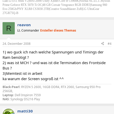
Lian Li O11 Mini V2|MSI Z690 Unify X
|Intel Core i9 13900K
|Noctua NL-LC1-36
|Asus
Prime Geforce RTX 5070 Ti OC|
48 GB Corsair Vengeance RGB DDR5|Samsung 960
Evo 250Gb/PNY XLR8 CS3030 2TB|Creative Soundblaster ZxR|LG UltraGear
27GR75Q-B
reavon
R
Lt. Commander
Ersteller dieses Themas
24. Dezember 2008
#4
1) wo guck ich nach welche Spannungen und Timings der
Ram benötigt ?
2) was ist MCH ? und was ist die Termination des Frontside
Bus ?
3)Memtest ist in arbeit
ka warum der Screen sogroß ist ^^
Black-Pearl
: RYZEN 5 2600, 16GB DDR4, RTX 2060, Samsung 950 Pro
256GB,
Laptop
: Dell Inspiron 7559
NAS
: Synology DS216 Play
matti30