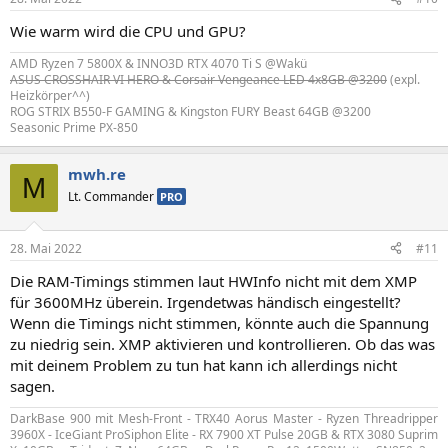
Wie warm wird die CPU und GPU?
AMD Ryzen 7 5800X & INNO3D RTX 4070 Ti S @Wakü
ASUS CROSSHAIR VI HERO & Corsair Vengeance LED 4x8GB @3200
(expl.
Heizkörper^^)
ROG STRIX B550-F GAMING & Kingston FURY Beast 64GB @3200
Seasonic Prime PX-850
mwh.re
M
Lt. Commander
PRO
28. Mai 2022
#11
Die RAM-Timings stimmen laut HWInfo nicht mit dem XMP
für 3600MHz überein. Irgendetwas händisch eingestellt?
Wenn die Timings nicht stimmen, könnte auch die Spannung
zu niedrig sein. XMP aktivieren und kontrollieren. Ob das was
mit deinem Problem zu tun hat kann ich allerdings nicht
sagen.
DarkBase 900 mit Mesh-Front - TRX40 Aorus Master - Ryzen Threadripper
3960X - IceGiant ProSiphon Elite - RX 7900 XT
Pulse
20GB & RTX 3080 Suprim