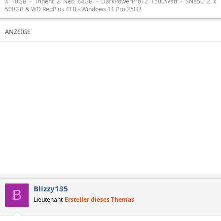
X 10GB - Trident Z Neo 64GB - DarkPowerPro12 1500Watt - SN850 2 x
500GB & WD RedPlus 4TB - Windows 11 Pro 25H2
Blizzy135
B
Lieutenant
Ersteller dieses Themas