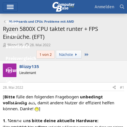
Hauptmenü
Anmelden
Mainboards und CPUs: Probleme mit AMD
Ticker
Ryzen 5800X CPU taktet runter + FPS
Tests
Einbrüche. (EFT)
E
E
Blizzy135
28. Mai 2022
Downloads
r
r
Letzte
1 von 2
Nächste
s
s
Preisvergleich
t
t
e
e
Blizzy135
B
l
l
Forum
Lieutenant
l
l
e
t
Aktuelles
r
a
28. Mai 2022
#1
m
Empfohlene Inhalte
[
Bitte
fülle den folgenden Fragebogen
unbedingt
Neue Beiträge
vollständig
aus, damit andere Nutzer dir effizient helfen
können. Danke!
]
Neueste Aktivitäten
1. Nenne uns bitte deine aktuelle Hardware:
Leserartikel
(Bitte
tatsächlich hier auflisten
und nicht auf Signatur verweisen, da diese von einigen