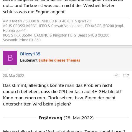
gut... und Tarkov ist was auch nicht der Weisheit letzter
schluss was die Engine angeht.
AMD Ryzen 7 5800X & INNO3D RTX 4070 Ti S @Wakü
ASUS CROSSHAIR VI HERO & Corsair Vengeance LED 4x8GB @3200
(expl.
Heizkörper^^)
ROG STRIX B550-F GAMING & Kingston FURY Beast 64GB @3200
Seasonic Prime PX-850
Blizzy135
B
Lieutenant
Ersteller dieses Themas
28. Mai 2022
#17
Das stimmt, allerdings könnte man das Problem nicht
dadurch beheben, dass die CPU einfach auf 4+ GHz bleibt?
Kann man einen min. Clock setzen, bzw. Einen der nicht
unterschritten wird beim spielen?
Ergänzung
(
28. Mai 2022
)
Wie erstelle ich denn Verlaufsdaten was Temps angeht usw.?