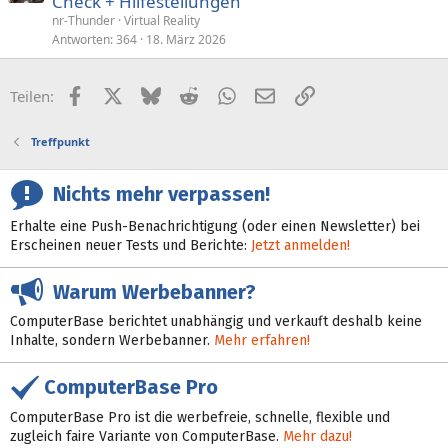
Check + Hilfestellungen
g
nr-Thunder
Virtual Reality
e
Antworten
364
18. März 2026
p
i
Facebook
X (Twitter)
Bluesky
Reddit
WhatsApp
E-Mail
Link
Teilen:
n
n
Treffpunkt
t
Nichts mehr verpassen!
Erhalte eine Push-Benachrichtigung (oder einen Newsletter) bei
Erscheinen neuer Tests und Berichte:
Jetzt anmelden!
Warum Werbebanner?
ComputerBase berichtet unabhängig und verkauft deshalb keine
Inhalte, sondern Werbebanner.
Mehr erfahren!
ComputerBase Pro
ComputerBase Pro ist die werbefreie, schnelle, flexible und
zugleich faire Variante von ComputerBase.
Mehr dazu!