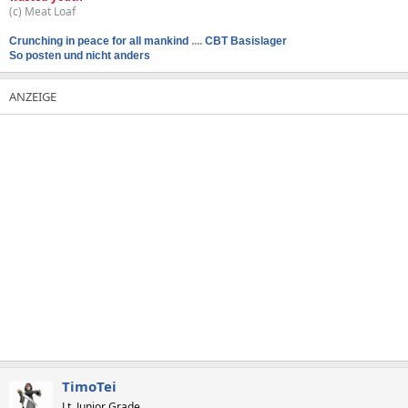
(c) Meat Loaf
Crunching in peace for all mankind
....
CBT Basislager
So posten und nicht anders
TimoTei
Lt. Junior Grade