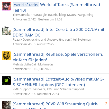
World of Tanks [Sammelthread
World of Tanks
Teil 10]
TheManneken
Strategie, Basebuilding, MOBA, Wargaming
Antworten
2.442
Gestern um 21:08
[Sammelthread] Intel Core Ultra 200 OC/UV mit
DDR5 RAM OC
Pizza!
Overclocking und Undervolting von Intel-Systemen
Antworten
45
5. August 2025
[Sammelthread] ReShade, Spiele verschönern,
einfach für jeden!
MehlstaubtheCat
Multimedia
Antworten
11
10. Juni 2025
[Sammelthread] Echtzeit-Audio/Video mit XMG-
& SCHENKER-Laptops (DPC-Latenzen)
XMG Support
bestware, XMG und Schenker Support
Antworten
2
18. Dezember 2023
[Sammelthread] PCVR Wifi Streaming Quick-
n