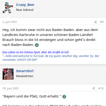
Crazy_Bon
Rear Admiral
2. Juni 2001
#9
Hey, ich komm zwar nicht aus Baden Baden. aber aus dem
Landkreis Karlsruhe in unseren schönen Baden-Ländle!!
Brauch bloss in die S4 einsteigen und schon geht´s direkt
nach Baden-Baden.
Das Leben ist ein Scheiss-Spiel, aber die Grafik ist toll.
"...hello and welcome to Turrican. Be my guest. Another day, another try. But
remember: SHOOT OR DIE!"
SmartGirl
Maskottchen
18. Juni 2001
#10
"Bayern und die Pfalz, Gott erhalts' "
Ich komme aus der schönen Pfalz! Wie ich sehe, sind wir hier