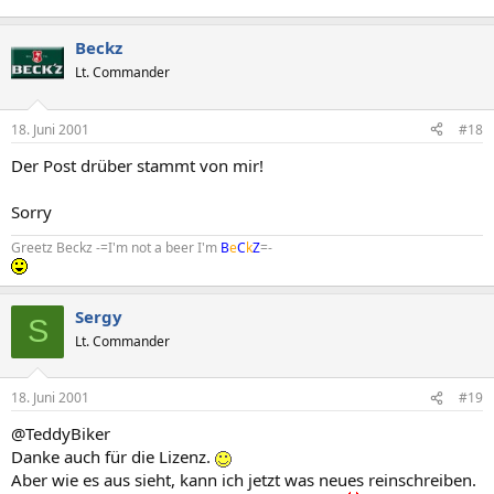
Beckz
Lt. Commander
18. Juni 2001
#18
Der Post drüber stammt von mir!
Sorry
Greetz Beckz -=I'm not a beer I'm
B
e
C
k
Z
=-
Sergy
S
Lt. Commander
18. Juni 2001
#19
@TeddyBiker
Danke auch für die Lizenz.
Aber wie es aus sieht, kann ich jetzt was neues reinschreiben.