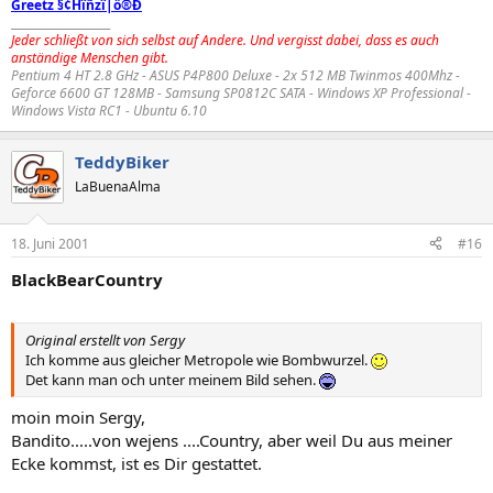
Greetz §¢Hîñzî|ö®Ð
__________________
Jeder schließt von sich selbst auf Andere. Und vergisst dabei, dass es auch
anständige Menschen gibt.
Pentium 4 HT 2.8 GHz - ASUS P4P800 Deluxe - 2x 512 MB Twinmos 400Mhz -
Geforce 6600 GT 128MB - Samsung SP0812C SATA - Windows XP Professional -
Windows Vista RC1 - Ubuntu 6.10
TeddyBiker
LaBuenaAlma
18. Juni 2001
#16
BlackBearCountry
Original erstellt von Sergy
Ich komme aus gleicher Metropole wie Bombwurzel.
Det kann man och unter meinem Bild sehen.
moin moin Sergy,
Bandito.....von wejens ....Country, aber weil Du aus meiner
Ecke kommst, ist es Dir gestattet.