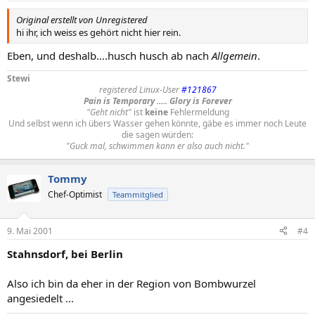
Original erstellt von Unregistered
hi ihr, ich weiss es gehört nicht hier rein.
Eben, und deshalb....husch husch ab nach
Allgemein
.
Stewi
registered Linux-User
#121867
Pain is Temporary ..... Glory is Forever
"Geht nicht"
ist
keine
Fehlermeldung
Und selbst wenn ich übers Wasser gehen könnte, gäbe es immer noch Leute
die sagen würden:
"Guck mal, schwimmen kann er also auch nicht."
Tommy
Chef-Optimist
Teammitglied
9. Mai 2001
#4
Stahnsdorf, bei Berlin
Also ich bin da eher in der Region von Bombwurzel
angesiedelt ...