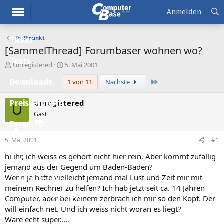
Hauptmenü
Anmelden
Treffpunkt
Ticker
[SammelThread] Forumbaser wohnen wo?
Tests
E
E
Unregistered
5. Mai 2001
r
r
Letzte
Downloads
1 von 11
Nächste
s
s
t
t
e
e
Unregistered
Preisvergleich
U
l
l
Gast
l
l
Forum
e
t
r
a
5. Mai 2001
#1
Aktuelles
m
hi ihr, ich weiss es gehört nicht hier rein. Aber kommt zufällig
Empfohlene Inhalte
jemand aus der Gegend um Baden-Baden?
Wenn ja hätte vielleicht jemand mal Lust und Zeit mir mit
Neue Beiträge
meinem Rechner zu helfen? Ich hab jetzt seit ca. 14 Jahren
Neueste Aktivitäten
Computer, aber bei keinem zerbrach ich mir so den Kopf. Der
will einfach net. Und ich weiss nicht woran es liegt?
Leserartikel
Wäre echt super.....