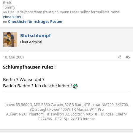
Gruß
Tommy
»»
Das Redaktionsteam freut sich, wenn Leser selbst formulierte News
einschicken
.
»»
Checkliste für richtiges Posten
Blutschlumpf
Fleet Admiral
10. Mai 2001
#5
Schlumpfhausen rulez !
Berlin ? Wo isn dat ?
Baden Baden ? Ich dusche lieber !
Innen: R5-5600G, MSI B350 Carbon, 32GB Ram, 4TB Lexar NM790, RX6700,
BQ Straight Power 400W, TR Macho, W11 Pro
Außen: NZXT Phantom, HP Pavilion 32, Logitech MX518 + Bungee, Cherry
G224/86 - DS215j + 2x 6TB Intenso