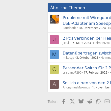
Ähnliche Themen
Probleme mit Wireguard-
USB-Adapter am Speedpo
Randnotiz
28. Dezember 2024
H
2 Pc's verbinden per He
J
jksui
15. März 2023
Heimnetzwer
Datenübertragen zwisch
M
mikecyp
3. Oktober 2021
Heimne
Passender Switch für 2 P
C
cristiano7290
17. Februar 2022
H
Soll ich einen von den 2
A
AnonymusMaximus
1. November
Facebook
X (Twitter)
Bluesky
Reddit
What
Teilen: