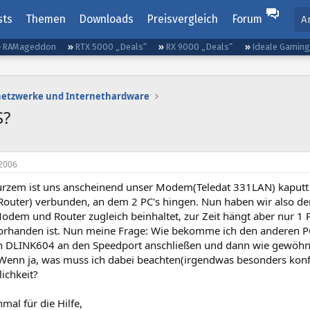
sts
Themen
Downloads
Preisvergleich
Forum
A
RAMageddon
RTX 5000 „Deals“
RX 9000 „Deals“
Ideale Gamin
etzwerke und Internethardware
S?
2006
kurzem ist uns anscheinend unser Modem(Teledat 331LAN) kaputt
Router) verbunden, an dem 2 PC's hingen. Nun haben wir also 
odem und Router zugleich beinhaltet, zur Zeit hängt aber nur 1 P
orhanden ist. Nun meine Frage: Wie bekomme ich den anderen P
n DLINK604 an den Speedport anschließen und dann wie gewöhn
Wenn ja, was muss ich dabei beachten(irgendwas besonders konfi
ichkeit?
al für die Hilfe,