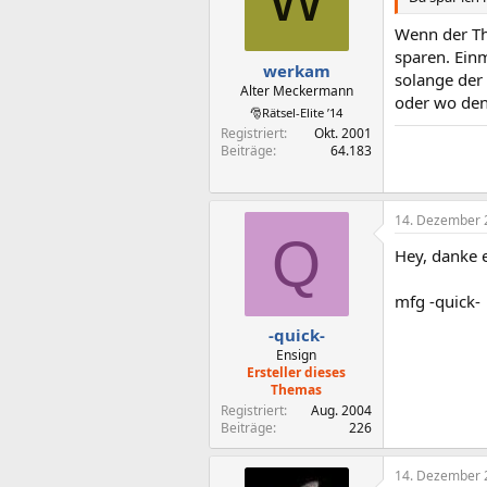
Wenn der Thr
sparen. Ein
werkam
solange der 
Alter Meckermann
oder wo den
🎅Rätsel-Elite ’14
Registriert
Okt. 2001
Beiträge
64.183
14. Dezember 
Q
Hey, danke 
mfg -quick-
-quick-
Ensign
Ersteller dieses
Themas
Registriert
Aug. 2004
Beiträge
226
14. Dezember 