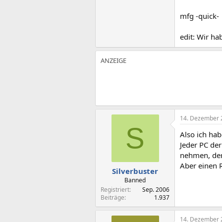
mfg -quick-
edit: Wir ha
14. Dezember 
S
Also ich ha
Jeder PC der
nehmen, der i
Aber einen R
Silverbuster
Banned
Registriert
Sep. 2006
Beiträge
1.937
14. Dezember 