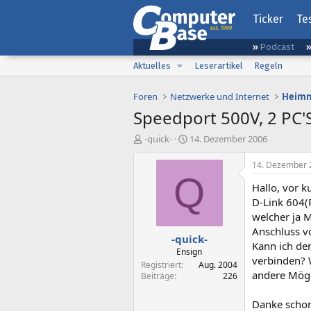
Ticker
Te
Podcast
Aktuelles
Leserartikel
Regeln
Foren
Netzwerke und Internet
Heimn
Speedport 500V, 2 PC'
E
E
-quick-
14. Dezember 2006
r
r
s
s
14. Dezember 
t
t
Q
Hallo, vor 
e
e
l
l
D-Link 604(
l
l
welcher ja M
e
t
Anschluss v
-quick-
r
a
Kann ich de
m
Ensign
verbinden? 
Registriert
Aug. 2004
andere Mögl
Beiträge
226
Danke schonm