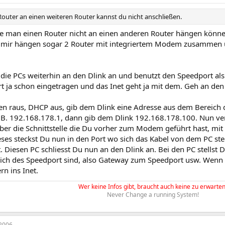
Router an einen weiteren Router kannst du nicht anschließen.
e man einen Router nicht an einen anderen Router hängen können
i mir hängen sogar 2 Router mit integriertem Modem zusammen u
t die PCs weiterhin an den Dlink an und benutzt den Speedport a
t ja schon eingetragen und das Inet geht ja mit dem. Geh an de
n raus, DHCP aus, gib dem Dlink eine Adresse aus dem Bereich 
.B. 192.168.178.1, dann gib dem Dlink 192.168.178.100. Nun ve
ber die Schnittstelle die Du vorher zum Modem geführt hast, 
ses steckst Du nun in den Port wo sich das Kabel von dem PC ste
t. Diesen PC schliesst Du nun an den Dlink an. Bei den PC stellst
ich des Speedport sind, also Gateway zum Speedport usw. Wenn a
rn ins Inet.
Wer keine Infos gibt, braucht auch keine zu erwarten
Never Change a running System!
2006