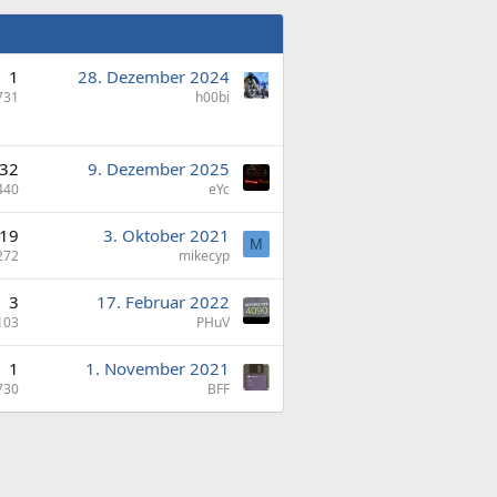
1
28. Dezember 2024
731
h00bi
32
9. Dezember 2025
440
eYc
19
3. Oktober 2021
M
272
mikecyp
3
17. Februar 2022
103
PHuV
1
1. November 2021
730
BFF