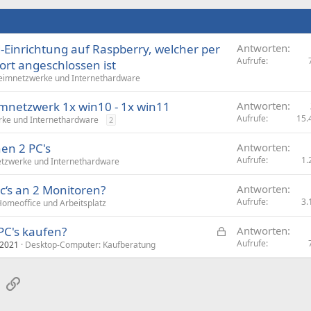
Einrichtung auf Raspberry, welcher per
Antworten
Aufrufe
rt angeschlossen ist
eimnetzwerke und Internethardware
imnetzwerk 1x win10 - 1x win11
Antworten
Aufrufe
15.
ke und Internethardware
2
en 2 PC's
Antworten
Aufrufe
1.
tzwerke und Internethardware
c‘s an 2 Monitoren?
Antworten
Aufrufe
3.
omeoffice und Arbeitsplatz
G
 PC's kaufen?
Antworten
e
Aufrufe
 2021
Desktop-Computer: Kaufberatung
s
p
sApp
E-Mail
Link
e
r