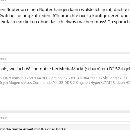
en Router an einen Router hängen kann wußte ich nciht, dachte 
 Switche Lösung zufrieden. ICh brauchte nix zu konfigurieren u
einfach einklinken ohne das ich etwas machen muss! Da spar ich 
2006
als, weil ich W-Lan nutze bei MediaMarkt (schäm) ein DI-524 gek
00X // Asus ROG Strix X470-F Gaming // 2 x 8 GB DDR4-3000 G-Skill Aegis // AT
Scyth Mugen // Asus Commando // 4 GB DDR-2 Kingston HyperX // ATI Radeon 
2006
mir die ganze Arbeit mit IPs oder Ports!