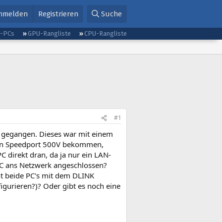
nmelden
Registrieren
Suche
g-PCs
GPU-Rangliste
CPU-Rangliste
#1
 gegangen. Dieses war mit einem
den Speedport 500V bekommen,
C direkt dran, da ja nur ein LAN-
C ans Netzwerk angeschlossen?
t beide PC's mit dem DLINK
gurieren?)? Oder gibt es noch eine