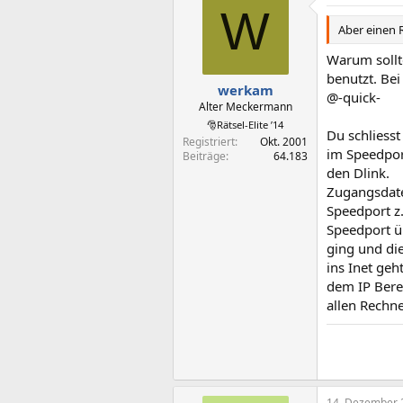
W
Aber einen 
Warum sollt
benutzt. Be
werkam
@-quick-
Alter Meckermann
🎅Rätsel-Elite ’14
Du schliess
Registriert
Okt. 2001
im Speedpor
Beiträge
64.183
den Dlink.
Zugangsdate
Speedport z
Speedport ü
ging und die
ins Inet geh
dem IP Bere
allen Rechne
14. Dezember 