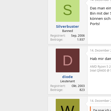
S
Das man ein
Bin mit der
können sich 
Ports!
Silverbuster
Banned
Registriert
Sep. 2006
Beiträge
1.937
14. Dezember 
D
Hab mir dam
AMD Ryzen 5 26
Intel Q9400 @ 
diode
Lieutenant
Registriert
Okt. 2003
Beiträge
823
14. Dezember 
W
Da spar ich 